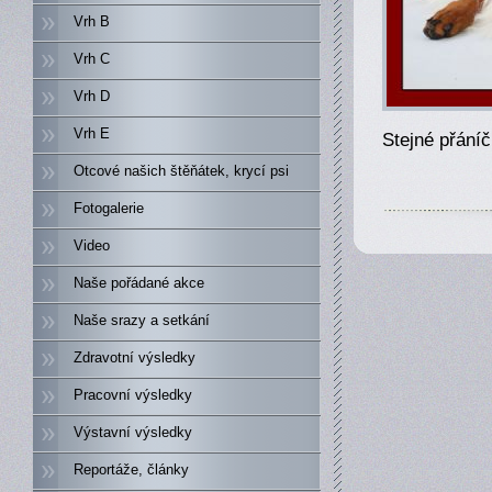
Vrh B
Vrh C
Vrh D
Vrh E
Stejné přáníč
Otcové našich štěňátek, krycí psi
Fotogalerie
Video
Naše pořádané akce
Naše srazy a setkání
Zdravotní výsledky
Pracovní výsledky
Výstavní výsledky
Reportáže, články