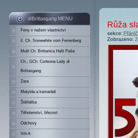
diBrittasgang MENU
Růža sl
Feny v našem vlastnictví
sekce
:
Přáníč
Zobrazeno
: 
č. Ch. Snowwhite vom Ferrenberg
Multi Ch. Brittanica Halit Paša
Ch., GCh. Corleona Lady di
Brittasgang
Zara
Matylda a kamarádi
Štěňátka
Těhotenství, březost
Odchovy
Vrh A