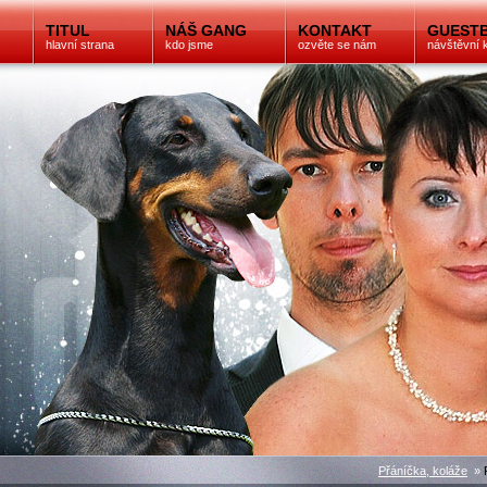
TITUL
NÁŠ GANG
KONTAKT
GUEST
hlavní strana
kdo jsme
ozvěte se nám
návštěvní 
Přáníčka, koláže
»