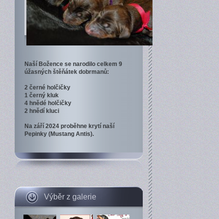
Naší Božence se narodilo celkem 9
úžasných štěňátek dobrmanů:
2 černé holčičky
1 černý kluk
4 hnědé holčičky
2 hnědí kluci
Na září 2024 proběhne krytí naší
Pepinky (Mustang Antis).
Výběr z galerie