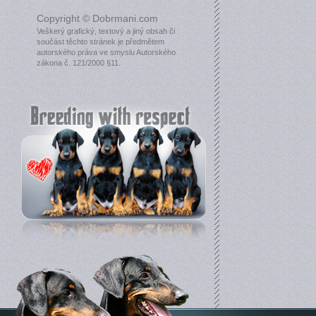
Copyright © Dobrmani.com
Veškerý grafický, textový a jiný obsah či
součást těchto stránek je předmětem
autorského práva ve smyslu Autorského
zákona č. 121/2000 §11.