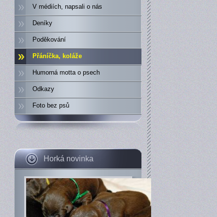
V médiích, napsali o nás
Deníky
Poděkování
Přáníčka, koláže
Humorná motta o psech
Odkazy
Foto bez psů
Horká novinka