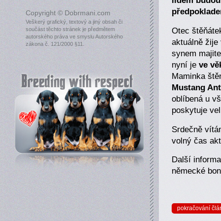
lidem budou 
předpoklade
Copyright © Dobrmani.com
Veškerý grafický, textový a jiný obsah či
Otec štěňát
součást těchto stránek je předmětem
autorského práva ve smyslu Autorského
aktuálně ži
zákona č. 121/2000 §11.
synem majitel
nyní je
ve vě
Maminka štěn
Mustang An
oblíbená u vš
poskytuje velk
Srdečně vítám
volný čas ak
Další informa
německé bon
pokračování člá