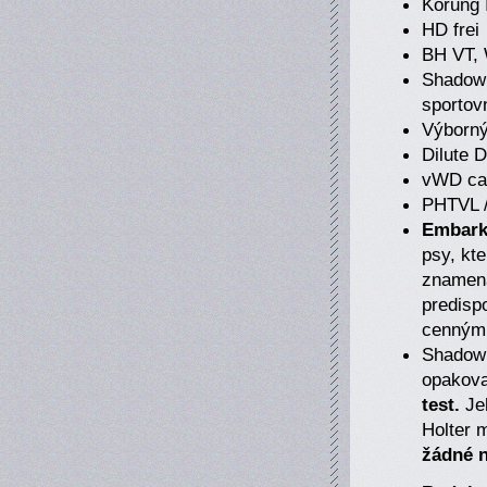
Körung 
HD frei
BH VT, 
Shadow 
sportov
Výborn
Dilute D
vWD car
PHTVL 
Embark 
psy, kt
znamená
predispo
cenným 
Shadow 
opakova
test.
Je
Holter 
žádné 