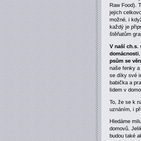
Raw Food). T
jejich celkov
možné, i kdy
každý je při
štěňatům gra
V naší ch.s.
domácnosti
psům se věnu
naše fenky a 
se díky své i
babička a pra
lidem v domo
To, že se k n
uznáním, i př
Hledáme miluj
domovů. Jeli
budou také ak