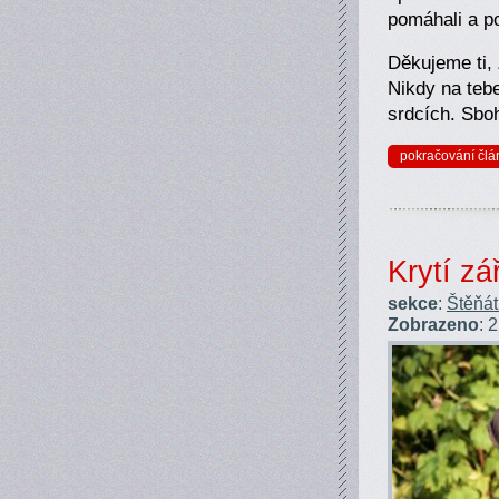
pomáhali a po
Děkujeme ti, 
Nikdy na teb
srdcích. Sboh
pokračování člá
Krytí zá
sekce
:
Štěňá
Zobrazeno
: 