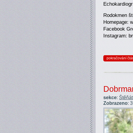
Echokardiogra
Rodokmen ště
Homepage: w
Facebook Gro
Instagram: br
pokračování člá
Dobrman
sekce
:
Štěňá
Zobrazeno
: 