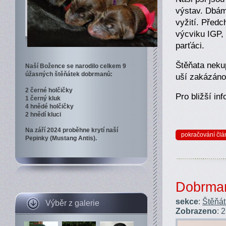
výstav. Dbám
vyžití. Předc
výcviku IGP,
parťáci.
Štěňata neku
Naší Božence se narodilo celkem 9
úžasných štěňátek dobrmanů:
uší zakázáno
2 černé holčičky
Pro bližší in
1 černý kluk
4 hnědé holčičky
2 hnědí kluci
Na září 2024 proběhne krytí naší
pokračování člá
Pepinky (Mustang Antis).
Dobrman
sekce
:
Štěňá
Výběr z galerie
Zobrazeno
: 