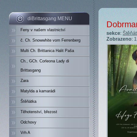
diBrittasgang MENU
Dobrman
Feny v našem vlastnictví
sekce
:
Štěňá
Zobrazeno
: 
č. Ch. Snowwhite vom Ferrenberg
Multi Ch. Brittanica Halit Paša
Ch., GCh. Corleona Lady di
Brittasgang
Zara
Matylda a kamarádi
Štěňátka
Těhotenství, březost
Odchovy
Vrh A