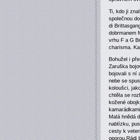
Ti, kdo ji zn
společnou do
di Brittasga
dobrmanem M
vrhu F a G Br
charisma. Ka
Bohužel i př
Zaruška bojov
bojovali s ní
nebe se spust
koloušci, jak
chtěla se roz
kožené obojk
kamarádkami,
Malá hnědá d
nablízku, pus
cesty k veter
oporou.Rádi 