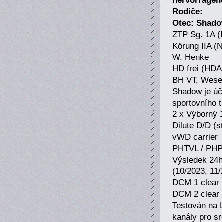
Rodiče:
Otec: Shado
ZTP Sg. 1A (
Körung IIA (
W. Henke
HD frei (HDA
BH VT, Wesen
Shadow je úča
sportovního t
2 x Výborný 
Dilute D/D (s
vWD carrier
PHTVL / PHP
Výsledek 24h
(10/2023, 11
DCM 1 clear 
DCM 2 clear 
Testován na 
kanály pro sr