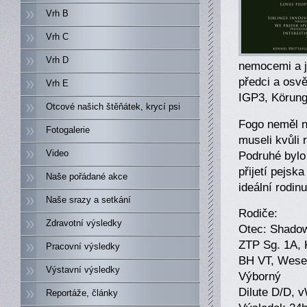
Vrh B
Vrh C
Vrh D
nemocemi a j
předci a osv
Vrh E
IGP3, Körungy
Otcové našich štěňátek, krycí psi
Fogo neměl ne
Fotogalerie
museli kvůli
Video
Podruhé bylo
přijetí pejsk
Naše pořádané akce
ideální rodinu
Naše srazy a setkání
Rodiče:
Zdravotní výsledky
Otec: Shadow
ZTP Sg. 1A, 
Pracovní výsledky
BH VT, Wesen
Výstavní výsledky
Výborný
Dilute D/D,
Reportáže, články