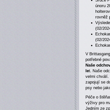
únoru 2
holtero
rovněž p
Výslede
(02/202
Echokar
(02/202
Echokar
V Brittasgan
potřebné pova
Naše odchovy
le
t. Naše odc
velmi chválí.
zapojují se d
psy nebo jak
Péče o štěňat
výživy pro ma
Jedním ze způ