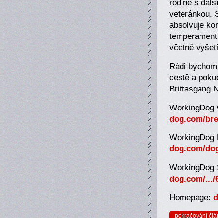
rodině s dal
veteránkou. S
absolvuje kon
temperamentu
včetně vyšet
Rádi bychom v
cestě a poku
Brittasgang.
WorkingDog v
dog.com/bre
WorkingDog P
dog.com/dog
WorkingDog 
dog.com/...
Homepage:
d
pokračování člá