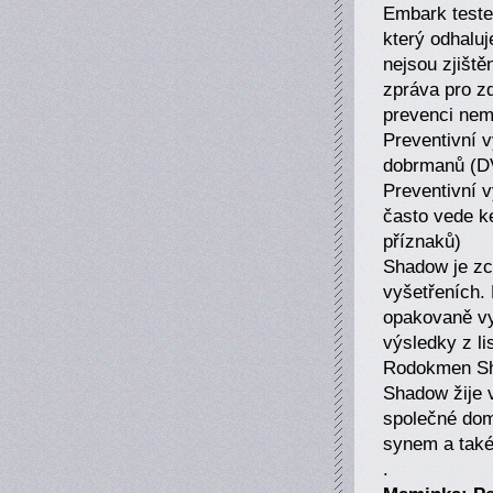
Embark teste
který odhalu
nejsou zjiště
zpráva pro zd
prevenci nem
Preventivní 
dobrmanů (DV
Preventivní v
často vede ke
příznaků)
Shadow je zc
vyšetřeních. 
opakovaně vy
výsledky z l
Rodokmen Sha
Shadow žije 
společné dom
synem a také
.