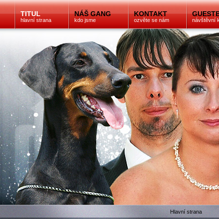
TITUL
NÁŠ GANG
KONTAKT
GUEST
hlavní strana
kdo jsme
ozvěte se nám
návštěvní 
Hlavní strana