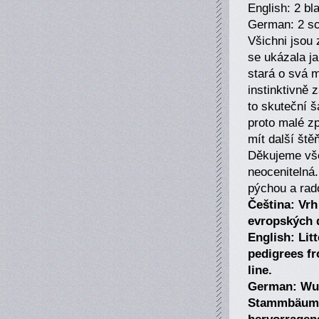
English: 2 bl
German: 2 s
Všichni jsou
se ukázala j
stará o svá m
instinktivně 
to skuteční 
proto malé z
mít další ště
Děkujeme všem
neocenitelná.
pýchou a rado
Čeština: Vr
evropských d
English: Lit
pedigrees f
line.
German: Wur
Stammbäumen
hervorragend