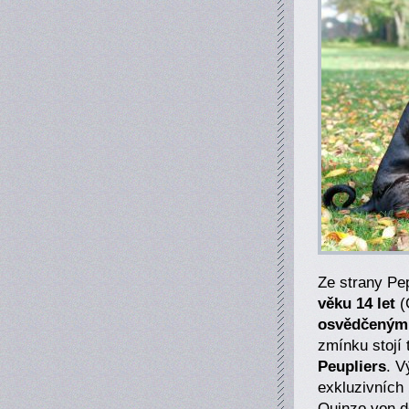
Ze strany Pep
věku 14 let
(
osvědčeným 
zmínku stojí
Peupliers
. V
exkluzivních 
Quinzo von de