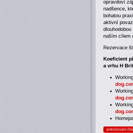
opravdoví záj
nadšence, kte
bohatou prax
aktivní pova
dlouhodobou a
naším cílem 
Rezervace št
Koeficient p
a vrhu H Bri
Working
dog.co
Working
dog.com
Workin
dog.co
Homepa
pokračování člá