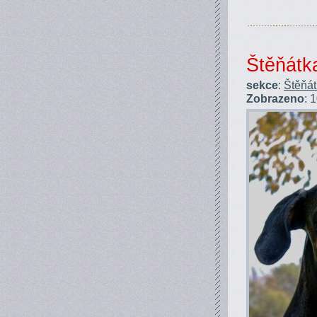
Štěňátk
sekce
:
Štěňá
Zobrazeno
: 