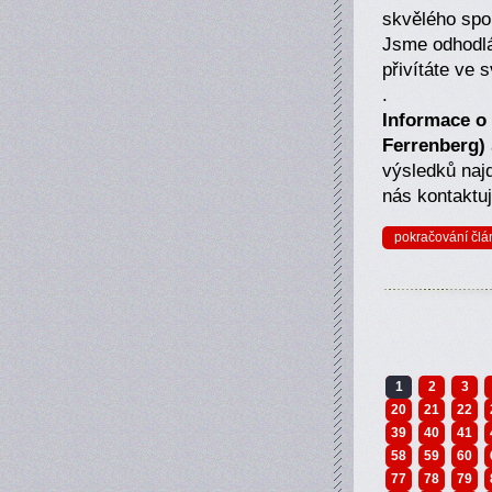
skvělého spo
Jsme odhodlá
přivítáte ve
.
Informace o
Ferrenberg)
výsledků naj
nás kontaktuj
pokračování člá
1
2
3
20
21
22
39
40
41
58
59
60
77
78
79