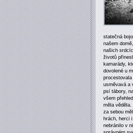
statečná bojo
našem domě, 
našich srdcí
životů přines
kamarády, kte
dovolené u m
procestovala
usměvavá a v
psí tábory, n
všem přehled,
měla věděla. 
za sebou měl
hrách, herci i
nebránilo v 
správném svě