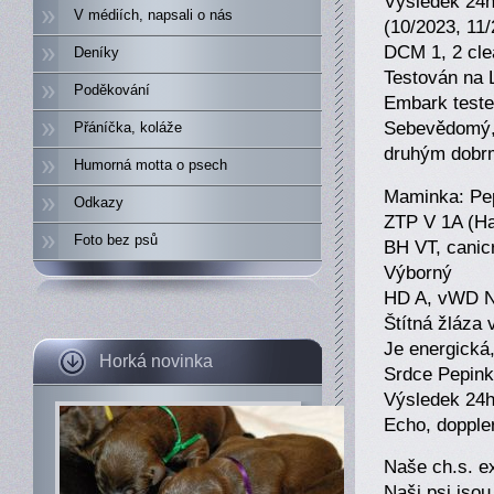
Výsledek 24h
V médiích, napsali o nás
(10/2023, 11
DCM 1, 2 cle
Deníky
Testován na
Poděkování
Embark teste
Sebevědomý, 
Přáníčka, koláže
druhým dobr
Humorná motta o psech
Maminka: Pep
Odkazy
ZTP V 1A (H
Foto bez psů
BH VT, canic
Výborný
HD A, vWD 
Štítná žláza 
Je energická,
Horká novinka
Srdce Pepink
Výsledek 24h
Echo, dopple
Naše ch.s. ex
Naši psi jsou