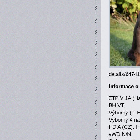
details/6474
Informace o
ZTP V 1A (H
BH VT
Výborný (T. 
Výborný 4 na
HD A (CZ), H
vWD N/N