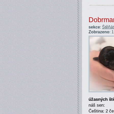
Dobrman
sekce
:
Štěňá
Zobrazeno
: 
úžasných št
náš sen:
Čeština: 2 če