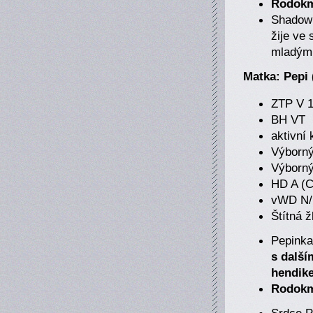
Rodokme
Shadow 
žije ve
mladým 
Matka: Pepi 
ZTP V 1
BH VT
aktivní 
Výborný
Výborný
HD A (
vWD N
Štítná 
Pepinka
s dalš
hendik
Rodokme
Srdce P