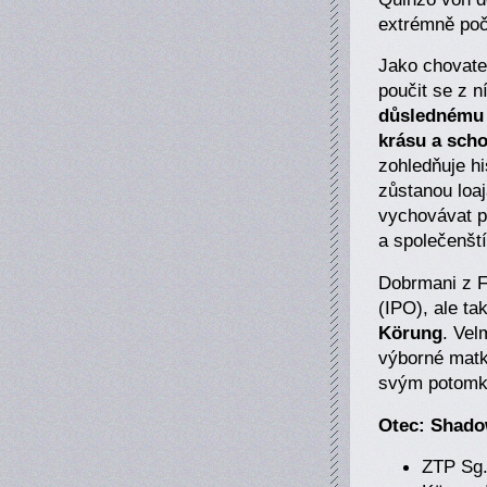
extrémně poč
Jako chovatel
poučit se z n
důslednému 
krásu a scho
zohledňuje hi
zůstanou loaj
vychovávat ps
a společenští
Dobrmani z F
(IPO), ale ta
Körung
. Vel
výborné matky
svým potom
Otec: Shado
ZTP Sg