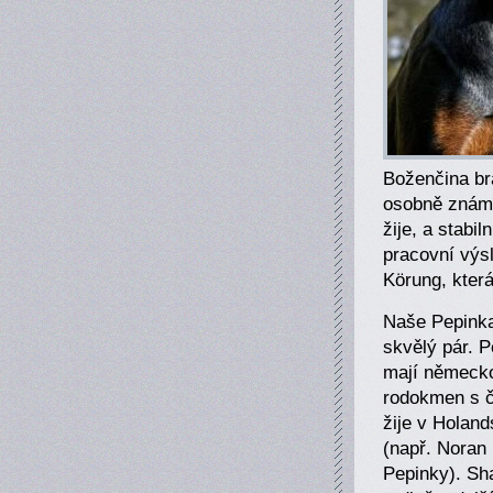
Boženčina br
osobně známe
žije, a stabi
pracovní výs
Körung, kter
Naše Pepinka
skvělý pár. 
mají německo
rodokmen s č
žije v Holand
(např. Noran
Pepinky). Sh