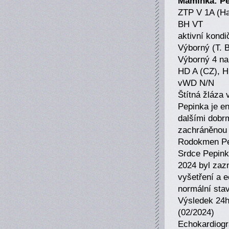
Maminka: Pep
ZTP V 1A (H
BH VT
aktivní kondi
Výborný (T. 
Výborný 4 na
HD A (CZ), 
vWD N/N
Štítná žláza 
Pepinka je en
dalšími dobr
zachráněnou f
Rodokmen Pepi
Srdce Pepink
2024 byl zaz
vyšetření a e
normální stav
Výsledek 24h
(02/2024)
Echokardiogra