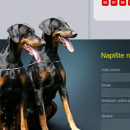
96
97
98
Napište 
Vaše jméno
Email
Antispam: jedna pl
Zpráva