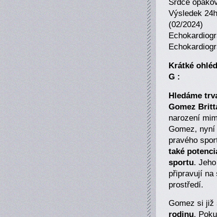
Srdce opakov
Výsledek 24h
(02/2024)
Echokardiogra
Echokardiogra
Krátké ohléd
G :
Hledáme trv
Gomez Britt
narození mim
Gomez, nyní 
pravého spor
také potenci
sportu
. Jeho
připravují n
prostředí.
Gomez si již 
rodinu
. Poku