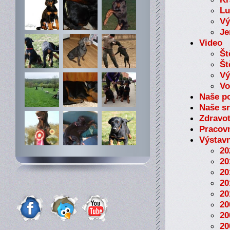
Lu
Vý
Je
Video
Št
Št
Vý
Vo
Naše p
Naše sr
Zdravot
Pracovn
Výstavn
20
20
20
20
20
20
20
20