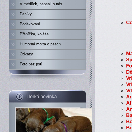
V médiích, napsali o nás
Deníky
Co
Poděkování
Přáníčka, koláže
Humorná motta o psech
Ma
Odkazy
Sp
Foto bez psů
Fo
Dě
Vr
Vr
Vr
Ar
Horká novinka
Af
An
Ba
Bo
Bo