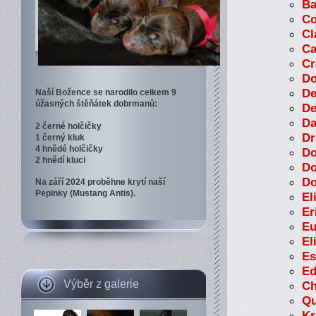
Ba
Co
Cl
Ca
Cr
Do
De
Naší Božence se narodilo celkem 9
úžasných štěňátek dobrmanů:
De
Da
2 černé holčičky
Dr
1 černý kluk
4 hnědé holčičky
Do
2 hnědí kluci
Do
Do
Na září 2024 proběhne krytí naší
Pepinky (Mustang Antis).
El
Er
Eu
El
Es
Ed
Výběr z galerie
Ch
Qu
Kr