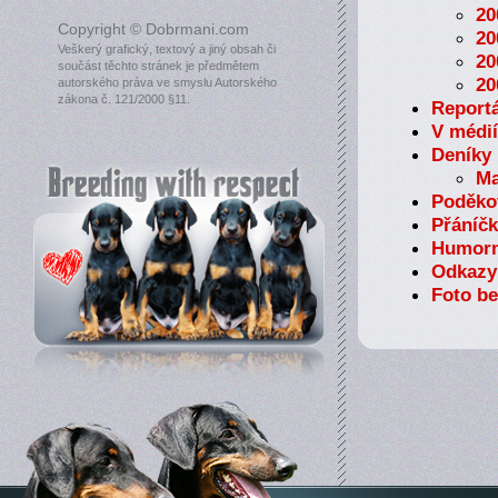
20
Copyright © Dobrmani.com
20
Veškerý grafický, textový a jiný obsah či
20
součást těchto stránek je předmětem
20
autorského práva ve smyslu Autorského
zákona č. 121/2000 §11.
Reportá
V médií
Deníky
Ma
Poděko
Přáníčk
Humorn
Odkazy
Foto b