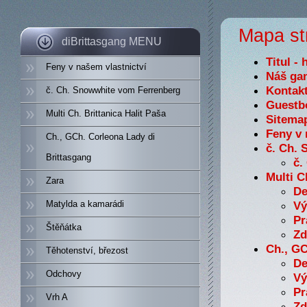
Mapa st
diBrittasgang MENU
Titul - 
Feny v našem vlastnictví
Náš gan
Kontakt
č. Ch. Snowwhite vom Ferrenberg
Guestbo
Multi Ch. Brittanica Halit Paša
Sitemap
Feny v 
Ch., GCh. Corleona Lady di
č. Ch.
Brittasgang
č.
Multi C
Zara
De
Matylda a kamarádi
Vý
Pr
Štěňátka
Zd
Ch., GC
Těhotenství, březost
De
Odchovy
Vý
Pr
Vrh A
Zd