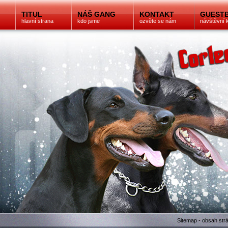
TITUL
NÁŠ GANG
KONTAKT
GUEST
hlavní strana
kdo jsme
ozvěte se nám
návštěvní 
Sitemap - obsah str