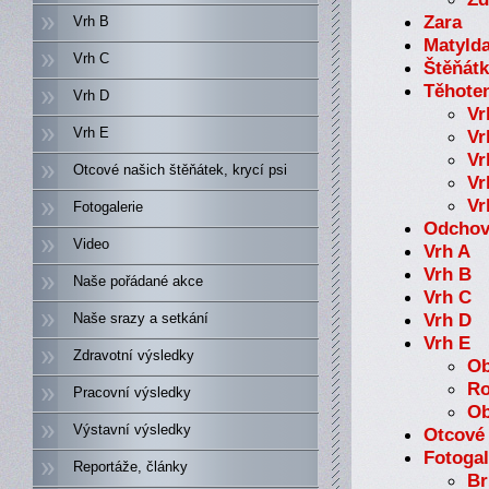
Zara
Vrh B
Matylda
Vrh C
Štěňát
Těhoten
Vrh D
Vr
Vrh E
Vr
Vr
Otcové našich štěňátek, krycí psi
Vr
Vr
Fotogalerie
Odchov
Video
Vrh A
Vrh B
Naše pořádané akce
Vrh C
Vrh D
Naše srazy a setkání
Vrh E
Zdravotní výsledky
Ob
Ro
Pracovní výsledky
Ob
Výstavní výsledky
Otcové 
Fotogal
Reportáže, články
Br