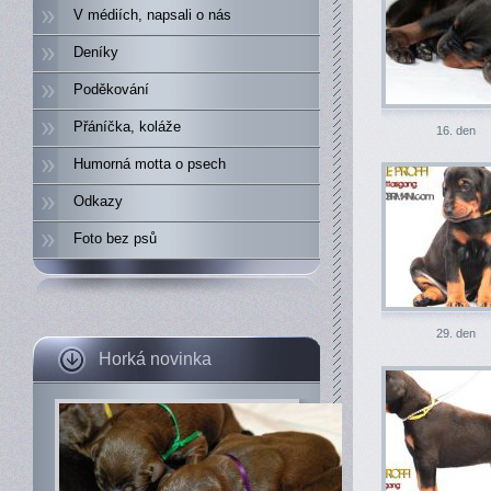
V médiích, napsali o nás
Deníky
Poděkování
Přáníčka, koláže
16. den
Humorná motta o psech
Odkazy
Foto bez psů
29. den
Horká novinka