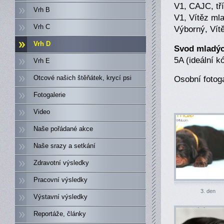
V1, CAJC, tř
Vrh B
V1, Vítěz ml
Vrh C
Výborný, Vítě
Vrh D
Svod mladýc
5A (ideální k
Vrh E
Otcové našich štěňátek, krycí psi
Osobní fotog
Fotogalerie
Video
Naše pořádané akce
Naše srazy a setkání
Zdravotní výsledky
Pracovní výsledky
3. den
Výstavní výsledky
Reportáže, články