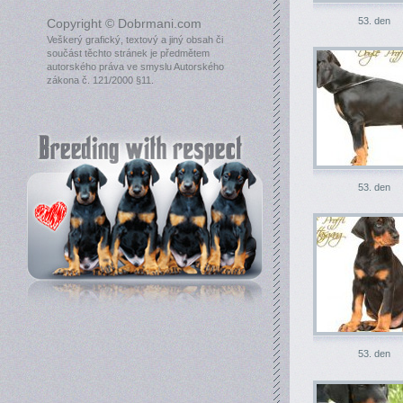
53. den
Copyright © Dobrmani.com
Veškerý grafický, textový a jiný obsah či
součást těchto stránek je předmětem
autorského práva ve smyslu Autorského
zákona č. 121/2000 §11.
53. den
53. den