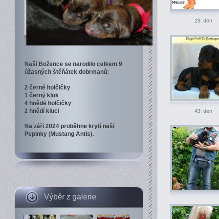
29. den
Naší Božence se narodilo celkem 9
úžasných štěňátek dobrmanů:
2 černé holčičky
1 černý kluk
4 hnědé holčičky
2 hnědí kluci
43. den
Na září 2024 proběhne krytí naší
Pepinky (Mustang Antis).
Výběr z galerie