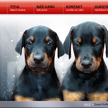
TITUL
NÁŠ GANG
KONTAKT
GUEST
hlavní strana
kdo jsme
ozvěte se nám
návštěvní 
Vrh D
»
Doyle Proffi