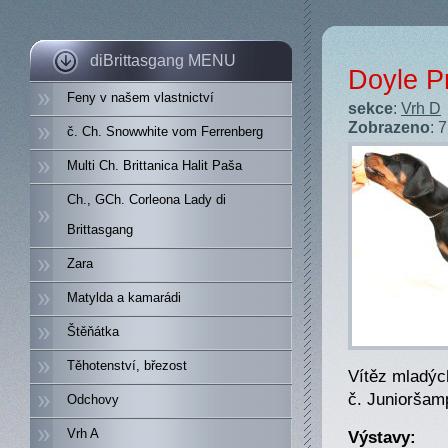
diBrittasgang MENU
Doyle Pr
Feny v našem vlastnictví
sekce
:
Vrh D
Zobrazeno
: 
č. Ch. Snowwhite vom Ferrenberg
Multi Ch. Brittanica Halit Paša
Ch., GCh. Corleona Lady di
Brittasgang
Zara
Matylda a kamarádi
Štěňátka
Těhotenství, březost
Vítěz mladýc
č. Junioršam
Odchovy
Vrh A
Výstavy: