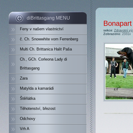
diBrittasgang MENU
Bonapart 
Feny v našem vlastnictví
sekce
:
Zdravotní vý
Zobrazeno
: 2331x
č. Ch. Snowwhite vom Ferrenberg
Multi Ch. Brittanica Halit Paša
Ch., GCh. Corleona Lady di
Brittasgang
Zara
Matylda a kamarádi
Štěňátka
Těhotenství, březost
Odchovy
Vrh A