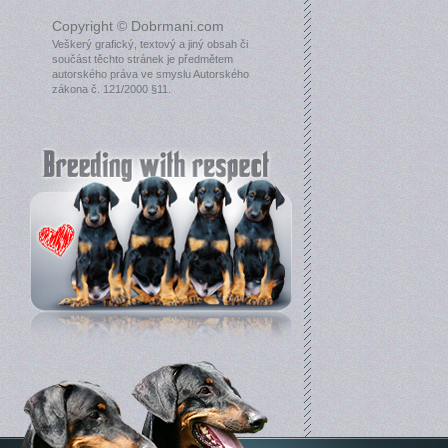
Copyright © Dobrmani.com
Veškerý grafický, textový a jiný obsah či
součást těchto stránek je předmětem
autorského práva ve smyslu Autorského
zákona č. 121/2000 §11.