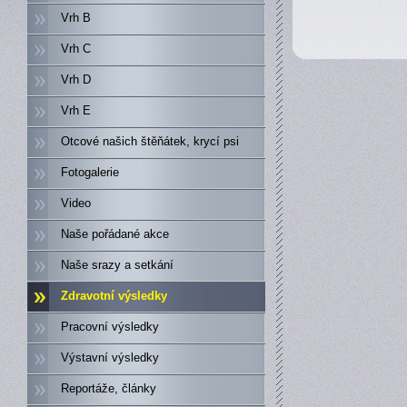
Vrh B
Vrh C
Vrh D
Vrh E
Otcové našich štěňátek, krycí psi
Fotogalerie
Video
Naše pořádané akce
Naše srazy a setkání
Zdravotní výsledky
Pracovní výsledky
Výstavní výsledky
Reportáže, články