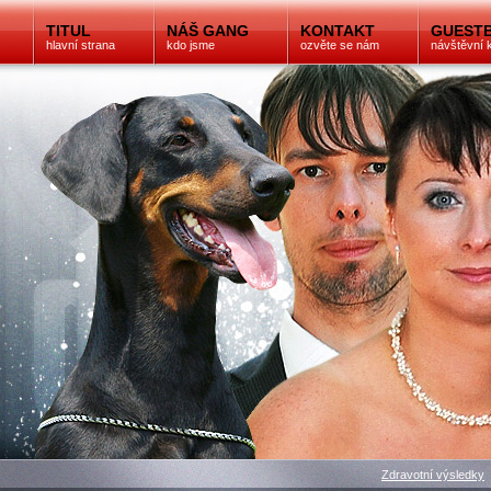
TITUL
NÁŠ GANG
KONTAKT
GUEST
hlavní strana
kdo jsme
ozvěte se nám
návštěvní 
Zdravotní výsledky