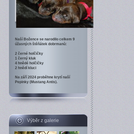
Naší Božence se narodilo celkem 9
úžasných štěňátek dobrmanů:
2 černé holčičky
1 černý kluk
4 hnědé holčičky
2 hnědí kluci
Na září 2024 proběhne krytí naší
Pepinky (Mustang Antis).
Výběr z galerie