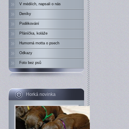
V médiích, napsali o nás
Deníky
Poděkování
Přáníčka, koláže
Humorná motta o psech
Odkazy
Foto bez psů
Horká novinka