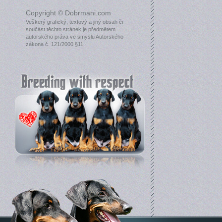
Copyright © Dobrmani.com
Veškerý grafický, textový a jiný obsah či
součást těchto stránek je předmětem
autorského práva ve smyslu Autorského
zákona č. 121/2000 §11.