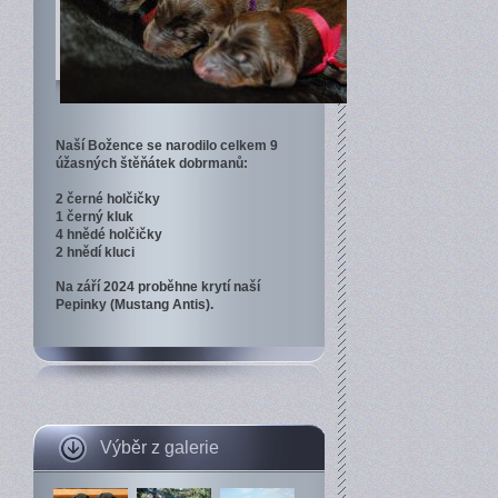
Naší Božence se narodilo celkem 9
úžasných štěňátek dobrmanů:
2 černé holčičky
1 černý kluk
4 hnědé holčičky
2 hnědí kluci
Na září 2024 proběhne krytí naší
Pepinky (Mustang Antis).
Výběr z galerie