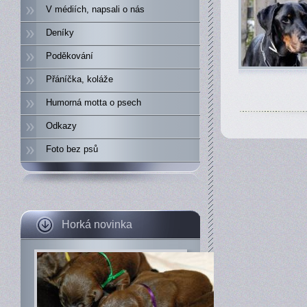
V médiích, napsali o nás
Deníky
Poděkování
Přáníčka, koláže
Humorná motta o psech
Odkazy
Foto bez psů
Horká novinka