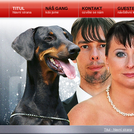
TITUL
NÁŠ GANG
KONTAKT
GUEST
hlavní strana
kdo jsme
ozvěte se nám
návštěvní 
Titul - hlavní strana