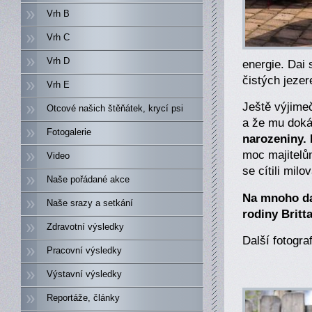
Vrh B
Vrh C
Vrh D
energie. Dai 
čistých jeze
Vrh E
Ještě výjimeč
Otcové našich štěňátek, krycí psi
a že mu doká
Fotogalerie
narozeniny.
moc majitelům
Video
se cítili mil
Naše pořádané akce
Na mnoho dal
Naše srazy a setkání
rodiny Britt
Zdravotní výsledky
Další fotogra
Pracovní výsledky
Výstavní výsledky
Reportáže, články