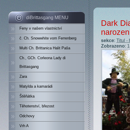
diBrittasgang MENU
Dark Dia
Feny v našem vlastnictví
narozen
č. Ch. Snowwhite vom Ferrenberg
sekce
:
Titul -
Zobrazeno
: 
Multi Ch. Brittanica Halit Paša
Ch., GCh. Corleona Lady di
Brittasgang
Zara
Matylda a kamarádi
Štěňátka
Těhotenství, březost
Odchovy
Vrh A