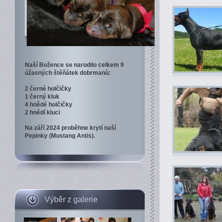
Naší Božence se narodilo celkem 9
úžasných štěňátek dobrmanů:
2 černé holčičky
1 černý kluk
4 hnědé holčičky
2 hnědí kluci
Na září 2024 proběhne krytí naší
Pepinky (Mustang Antis).
Výběr z galerie