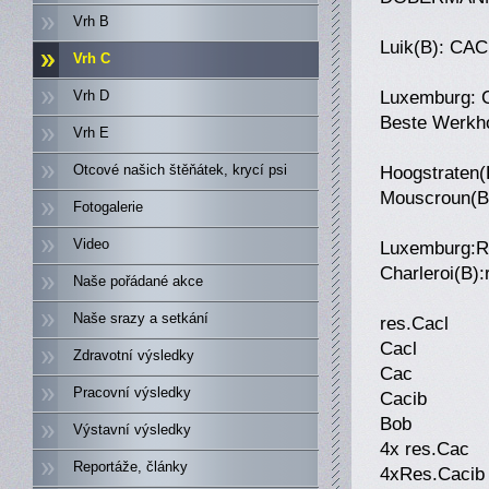
Vrh B
Luik(B): CA
Vrh C
Luxemburg: 
Vrh D
Beste Werkho
Vrh E
Hoogstraten
Otcové našich štěňátek, krycí psi
Mouscroun(
Fotogalerie
Video
Luxemburg:R
Charleroi(B)
Naše pořádané akce
Naše srazy a setkání
res.Cacl
Cacl
Zdravotní výsledky
Cac
Pracovní výsledky
Cacib
Bob
Výstavní výsledky
4x res.Cac
Reportáže, články
4xRes.Cacib