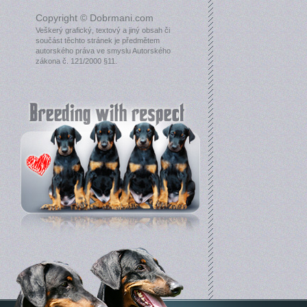
Copyright © Dobrmani.com
Veškerý grafický, textový a jiný obsah či
součást těchto stránek je předmětem
autorského práva ve smyslu Autorského
zákona č. 121/2000 §11.