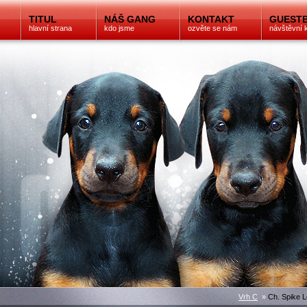
TITUL
NÁŠ GANG
KONTAKT
GUEST
hlavní strana
kdo jsme
ozvěte se nám
návštěvní 
Vrh C
»
Ch. Spike L