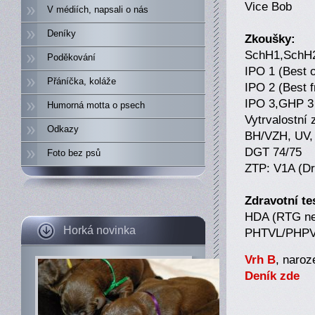
Vice Bob
V médiích, napsali o nás
Deníky
Zkoušky:
SchH1,SchH2
Poděkování
IPO 1 (Best o
Přáníčka, koláže
IPO 2 (Best f
IPO 3,GHP 3 
Humorná motta o psech
Vytrvalostní
Odkazy
BH/VZH, UV,
DGT 74/75
Foto bez psů
ZTP: V1A (Dr
Zdravotní te
HDA (RTG ne
Horká novinka
PHTVL/PHPV v
Vrh B
, naroz
Deník zde