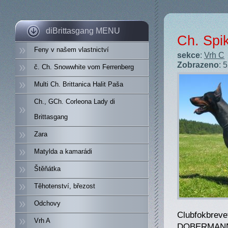
diBrittasgang MENU
Ch. Spi
Feny v našem vlastnictví
sekce
:
Vrh C
Zobrazeno
: 
č. Ch. Snowwhite vom Ferrenberg
Multi Ch. Brittanica Halit Paša
Ch., GCh. Corleona Lady di
Brittasgang
Zara
Matylda a kamarádi
Štěňátka
Těhotenství, březost
Odchovy
Clubfokbreve
Vrh A
DOBERMANN