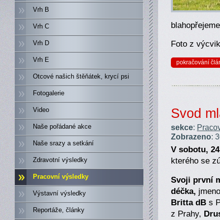
Vrh B
blahopřejeme
Vrh C
Foto z výcvik
Vrh D
Vrh E
pokračování člá
Otcové našich štěňátek, krycí psi
Fotogalerie
Svod ml
Video
sekce
:
Pracov
Naše pořádané akce
Zobrazeno
: 
Naše srazy a setkání
V sobotu, 24
kterého se z
Zdravotní výsledky
Pracovní výsledky
Svoji první 
déčka,
jmeno
Výstavní výsledky
Britta dB
s P
Reportáže, články
z Prahy,
Dru