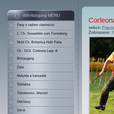
diBrittasgang MENU
Corleon
Feny v našem vlastnictví
sekce
:
Pracov
Zobrazeno
: 
č. Ch. Snowwhite vom Ferrenberg
Multi Ch. Brittanica Halit Paša
Ch., GCh. Corleona Lady di
Brittasgang
Zara
Matylda a kamarádi
Štěňátka
Těhotenství, březost
Odchovy
Vrh A