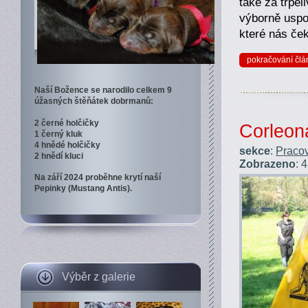
také za trpěl
výborně uspo
které nás ček
pokračování člá
Naší Božence se narodilo celkem 9
úžasných štěňátek dobrmanů:
2 černé holčičky
Corleon
1 černý kluk
4 hnědé holčičky
sekce
:
Pracov
2 hnědí kluci
Zobrazeno
: 
Na září 2024 proběhne krytí naší
Pepinky (Mustang Antis).
Výběr z galerie