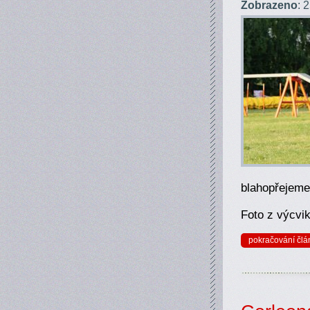
Zobrazeno
: 
blahopřejeme
Foto z výcvik
pokračování člá