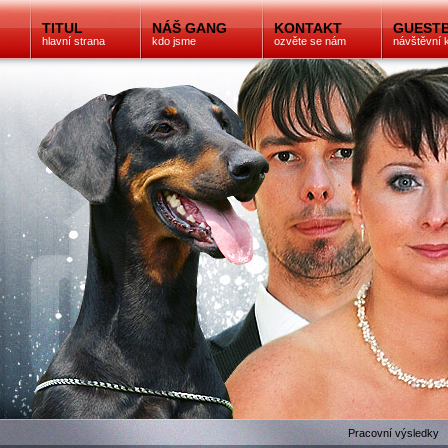
TITUL
NÁŠ GANG
KONTAKT
GUEST
hlavní strana
kdo jsme
ozvěte se nám
návštěvní 
Pracovní výsledky