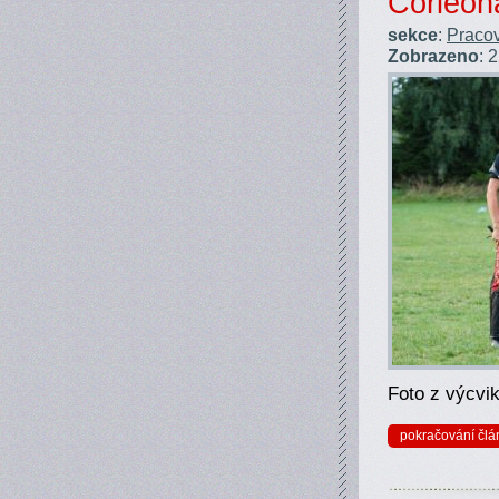
Corleon
sekce
:
Pracov
Zobrazeno
: 
Foto z výcvik
pokračování člá