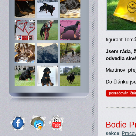
figurant Tomá
Jsem ráda, 
odvedla skvě
Martinovi př
Do článku jse
pokračování člá
Bodie Pr
sekce
:
Pracov