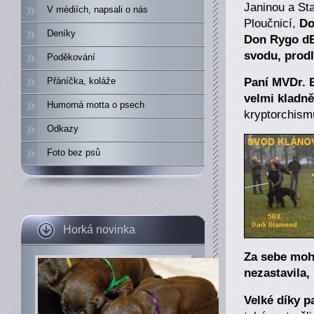
Janinou a St
V médiích, napsali o nás
Ploučnicí,
Do
Deníky
Don Rygo dB
svodu, prodl
Poděkování
Paní MVDr. B
Přáníčka, koláže
velmi kladně
Humorná motta o psech
kryptorchism
Odkazy
Foto bez psů
Horká novinka
Za sebe mohu
nezastavila,
Velké díky p