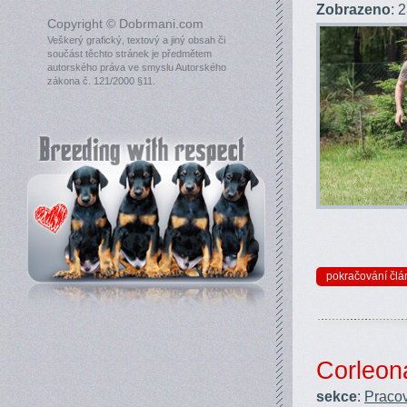
Zobrazeno
: 
Copyright © Dobrmani.com
Veškerý grafický, textový a jiný obsah či
součást těchto stránek je předmětem
autorského práva ve smyslu Autorského
zákona č. 121/2000 §11.
pokračování člá
Corleon
sekce
:
Pracov