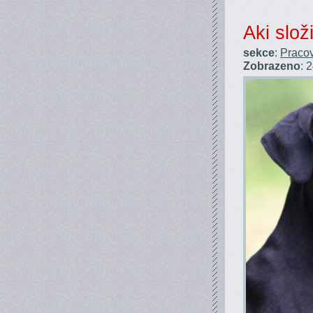
Aki slo
sekce
:
Pracov
Zobrazeno
: 