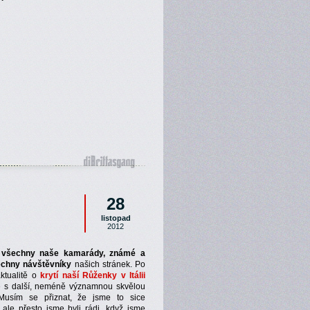
28
listopad
2012
 všechny naše kamarády, známé a
chny návštěvníky
našich stránek. Po
ktualitě o
krytí naší Růženky v Itálii
e s další, neméně významnou skvělou
Musím se přiznat, že jsme to sice
, ale přesto jsme byli rádi, když jsme