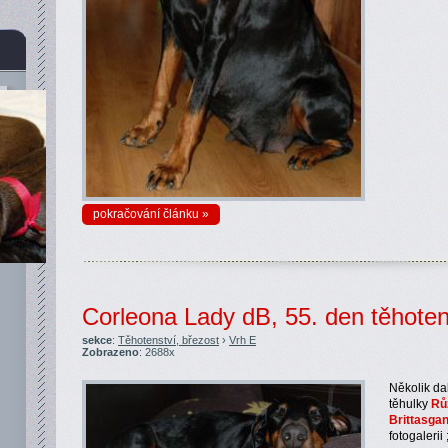
pokračování článku »
Corleona Lady dB, 55. den těhoten
sekce
:
Těhotenství, březost
›
Vrh E
Zobrazeno
: 2688x
Několik da
těhulky
Rů
Brittasga
fotogalerii 