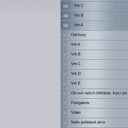
Vrh C
Vrh B
Vrh A
Odchovy
Vrh A
Vrh B
Vrh C
Vrh D
Vrh E
Otcové našich štěňátek, krycí psi
Fotogalerie
Video
Naše pořádané akce