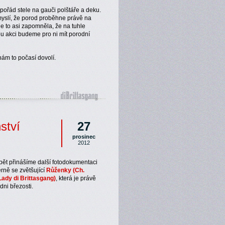
ořád stele na gauči polštáře a deku.
yslí, že porod proběhne právě na
le to asi zapomněla, že na tuhle
 akci budeme pro ni mít porodní
 nám to počasí dovolí.
ství
27
prosinec
2012
pět přinášíme další fotodokumentaci
rně se zvětšující
Růženky (Ch.
ady di Brittasgang)
, která je právě
dni březosti.