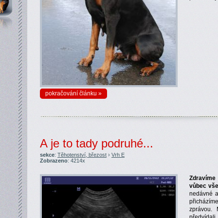
pokračování článku »
A je to tady podruhé...
sekce
:
Těhotenství, březost
›
Vrh E
Zobrazeno
: 4214x
Zdravíme
vůbec vše
nedávné a
přicházím
zprávou. 
předvídali