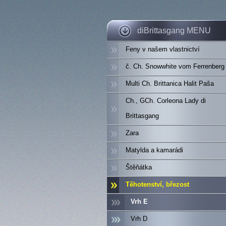
diBrittasgang MENU
Feny v našem vlastnictví
č. Ch. Snowwhite vom Ferrenberg
Multi Ch. Brittanica Halit Paša
Ch., GCh. Corleona Lady di
Brittasgang
Zara
Matylda a kamarádi
Štěňátka
Těhotenství, březost
Vrh E
Vrh D