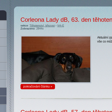
Corleona Lady dB, 63. den těhoten
sekce
:
Těhotenství, březost
›
Vrh E
Zobrazeno
: 2844x
Aktuální z
vše co můž
pokračování článku »