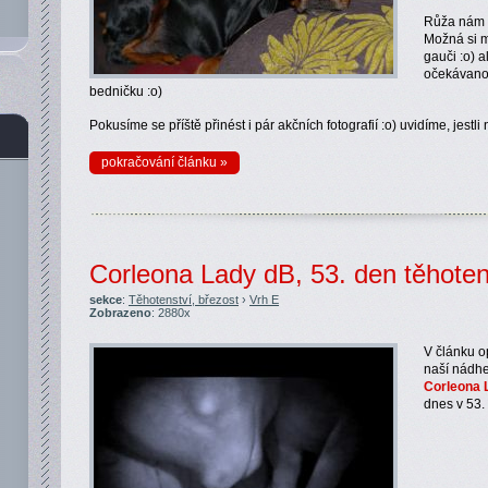
Růža nám p
Možná si m
gauči :o) a
očekávanou
bedničku :o)
Pokusíme se příště přinést i pár akčních fotografií :o) uvidíme, jestli
pokračování článku »
Corleona Lady dB, 53. den těhoten
sekce
:
Těhotenství, březost
›
Vrh E
Zobrazeno
: 2880x
V článku o
naší nádhe
Corleona L
dnes v 53. 