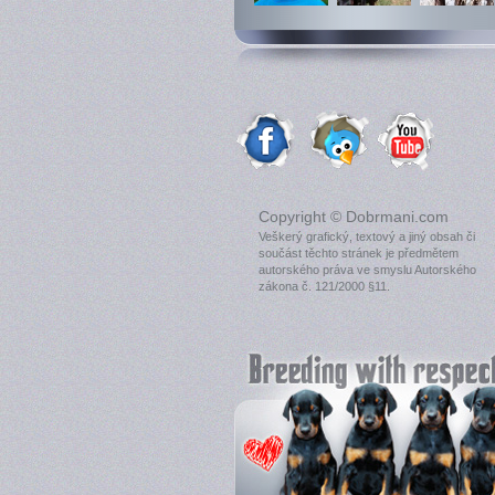
Copyright © Dobrmani.com
Veškerý grafický, textový a jiný obsah či
součást těchto stránek je předmětem
autorského práva ve smyslu Autorského
zákona č. 121/2000 §11.