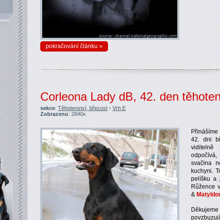
pokračování článku »
Corleona Lady dB, 42. den těhoten
sekce
:
Těhotenství, březost
›
Vrh E
Zobrazeno
: 2840x
Přinášíme 
42. dni b
viditeln
odpočívá, 
svačina 
kuchyni. T
pelíšku a 
Růžence v
&
Matyldo
Děkujeme v
povzbuzují 