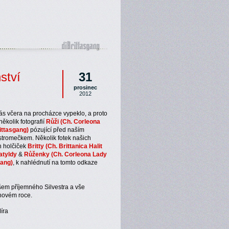
ství
31
prosinec
2012
ás včera na procházce vypeklo, a proto
ěkolik fotografií
Růži (Ch. Corleona
ittasgang)
pózující před naším
tromečkem. Několik fotek našich
ch holčiček
Britty (Ch. Brittanica Halit
atyldy
&
Růženky (Ch. Corleona Lady
gang)
, k nahlédnutí na tomto odkaze
em příjemného Silvestra a vše
 novém roce.
íra