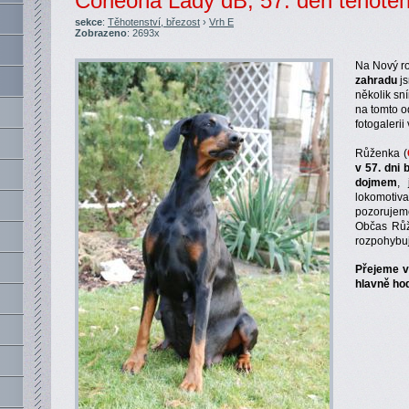
Corleona Lady dB, 57. den těhoten
sekce
:
Těhotenství, březost
›
Vrh E
Zobrazeno
: 2693x
Na Nový ro
zahradu
js
několik sn
na tomto od
fotogalerii
Růženka (
v 57. dni 
dojmem
, 
lokomoti
pozorujem
Občas Růž
rozpohybuj
Přejeme v
hlavně hod