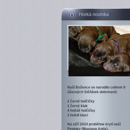
Horká novinka
Naší Božence se narodilo celkem 9
úžasných štěňátek dobrmanů:
2 černé holčičky
1 černý kluk
4 hnědé holčičky
2 hnědí kluci
Na září 2024 proběhne krytí naší
Pepinky (Mustang Antis).