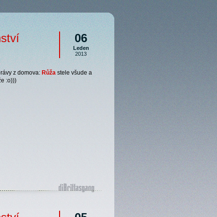
ství
06
Leden
2013
právy z domova:
Růža
stele všude a
e :o)))