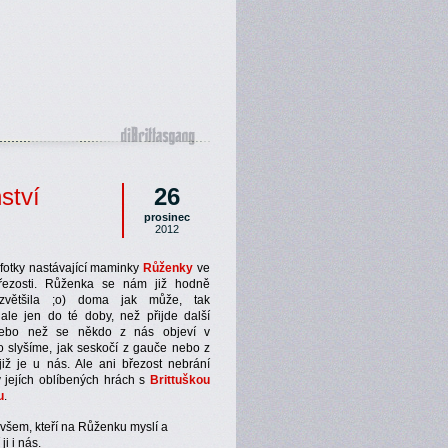
ství
26
prosinec
2012
fotky nastávající maminky
Růženky
ve
řezosti. Růženka se nám již hodně
ě zvětšila ;o) doma jak může, tak
ale jen do té doby, než přijde další
nebo než se někdo z nás objeví v
o slyšíme, jak seskočí z gauče nebo z
již je u nás. Ale ani březost nebrání
 jejích oblíbených hrách s
Brittuškou
u
.
šem, kteří na Růženku myslí a
ji i nás.