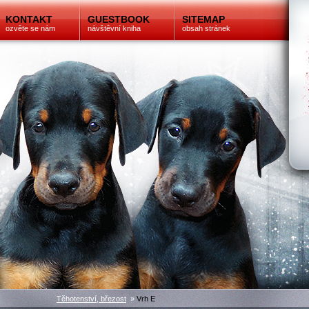
KONTAKT
GUESTBOOK
SITEMAP
ozvěte se nám
návštěvní kniha
obsah stránek
Těhotenství, březost
»
Vrh E