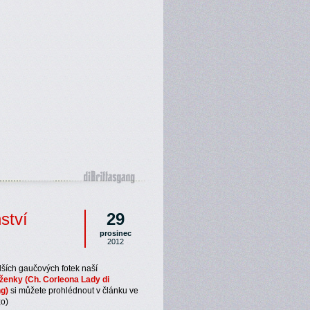
ství
29
prosinec
2012
lších gaučových fotek naší
ženky (Ch. Corleona Lady di
ng)
si můžete prohlédnout v článku ve
;o)