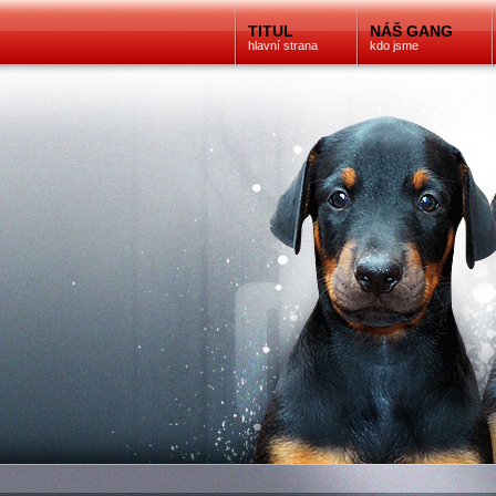
TITUL
NÁŠ GANG
hlavní strana
kdo jsme