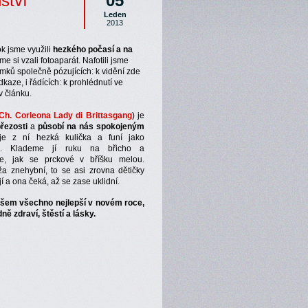
ství
05
Leden
2013
k jsme využili
hezkého počasí a na
me si vzali fotoaparát. Nafotili jsme
ímků společně pózujících: k vidění zde
kaze, i řádících: k prohlédnutí ve
 v článku.
Ch. Corleona Lady di Brittasgang
) je
březosti
a
působí na nás spokojeným
je z ní hezká kulička a funí jako
va. Klademe jí ruku na břicho a
e, jak se prckové v bříšku melou.
a znehybní, to se asi zrovna dětičky
í a ona čeká, až se zase uklidní.
šem všechno nejlepší v novém roce,
ně zdraví, štěstí a lásky.