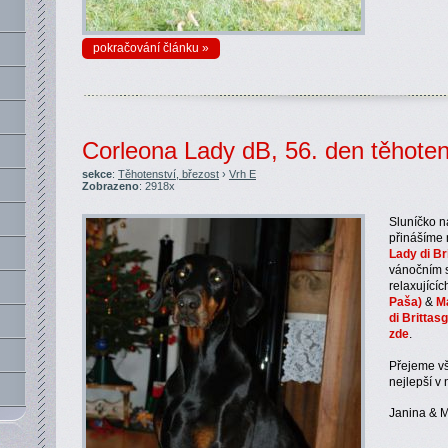
pokračování článku »
Corleona Lady dB, 56. den těhoten
sekce
:
Těhotenství, březost
›
Vrh E
Zobrazeno
: 2918x
Sluníčko n
přinášíme n
Lady di Br
vánočním s
relaxující
Paša)
&
M
di Brittas
zde
.
Přejeme vš
nejlepší v
Janina & M