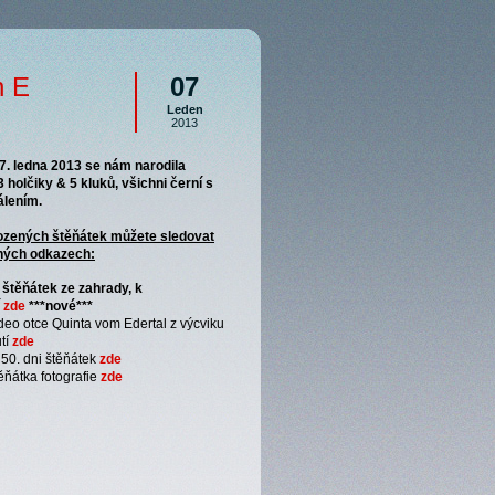
h E
07
Leden
2013
 7. ledna 2013 se nám narodila
3 holčiky & 5 kluků, všichni černí s
lením.
ozených štěňátek můžete sledovat
ených odkazech:
 štěňátek ze zahrady, k
í
zde
***nové***
ideo otce Quinta vom Edertal z výcviku
tí
zde
 50. dni štěňátek
zde
ěňátka fotografie
zde