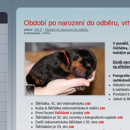
Období po narození do odběru, vr
sekce
:
Vrh E
›
Období po narození do odběru
Zobrazeno
: 4466x
V pondělí,
štěňátka, 
hnědým pá
Deník nar
na přilož
Fotografie
nahlédnut
Aktuální v
k nahlédnu
Povídání k
Jakub & št
Štěňátka, 41. dní videnahrávka
zde
Kuba & štěňátka videonahrávka k vidění
zde
První focení
štěňátek
v postoji
zde
Štěňátkům je 32. dní, novinky s fotografiemi najdete
zde
Další videonahrávka štěňátek z 30. dne
zde
Štěňátkům je 29. dní
zde