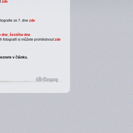
ut
zde
otografie ze 7. dne
zde
o dne
,
šestého dne
h fotografií si můžete prohlédnout
zde
eznete v článku.