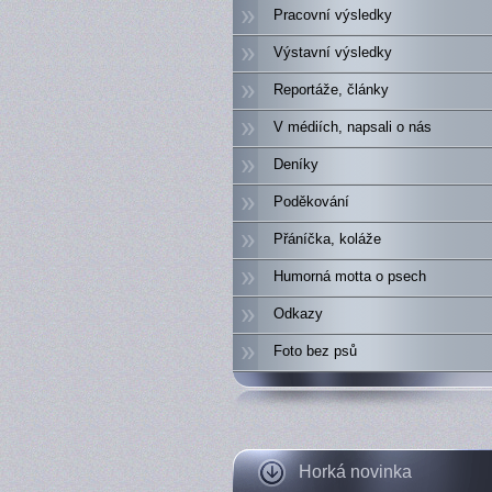
Pracovní výsledky
Výstavní výsledky
Reportáže, články
V médiích, napsali o nás
Deníky
Poděkování
Přáníčka, koláže
Humorná motta o psech
Odkazy
Foto bez psů
Horká novinka