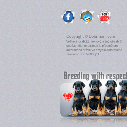
Copyright © Dobrmani.com
Veškerý grafický, textový a jiný obsah či
součást těchto stránek je předmětem
autorského práva ve smyslu Autorského
zákona č. 121/2000 §11.