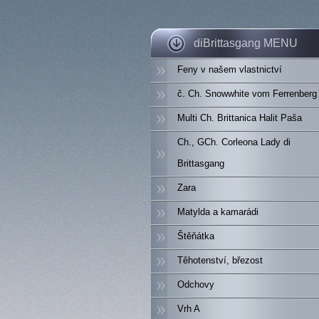
diBrittasgang MENU
Feny v našem vlastnictví
č. Ch. Snowwhite vom Ferrenberg
Multi Ch. Brittanica Halit Paša
Ch., GCh. Corleona Lady di
Brittasgang
Zara
Matylda a kamarádi
Štěňátka
Těhotenství, březost
Odchovy
Vrh A