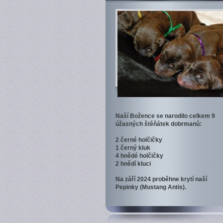
Naší Božence se narodilo celkem 9
úžasných štěňátek dobrmanů:
2 černé holčičky
1 černý kluk
4 hnědé holčičky
2 hnědí kluci
Na září 2024 proběhne krytí naší
Pepinky (Mustang Antis).