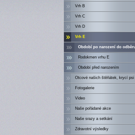
Vrh B
Vrh C
Vrh D
Vrh E
Období po narození do odběr
Rodokmen vrhu E
Období před narozením
Otcové našich štěňátek, krycí psi
Fotogalerie
Video
Naše pořádané akce
Naše srazy a setkání
Zdravotní výsledky