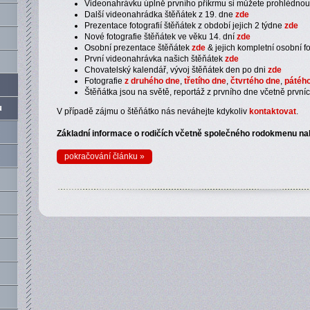
Videonahrávku úplně prvního příkrmu si můžete prohlédno
Další videonahrádka štěňátek z 19. dne
zde
Prezentace fotografií štěňátek z období jejich 2 týdne
zde
Nové fotografie štěňátek ve věku 14. dní
zde
Osobní prezentace štěňátek
zde
& jejich kompletní osobní f
První videonahrávka našich štěňátek
zde
Chovatelský kalendář, vývoj štěňátek den po dni
zde
Fotografie
z druhého dne
,
třetího dne
,
čtvrtého dne
,
pátéh
Štěňátka jsou na světě, reportáž z prvního dne včetně prvníc
u
V případě zájmu o štěňátko nás neváhejte kdykoliv
kontaktovat
.
Základní informace o rodičích včetně společného rodokmenu nal
pokračování článku »