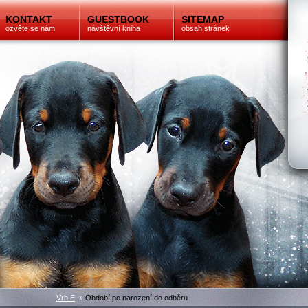
KONTAKT
GUESTBOOK
SITEMAP
ozvěte se nám
návštěvní kniha
obsah stránek
Vrh E
»
Období po narození do odběru