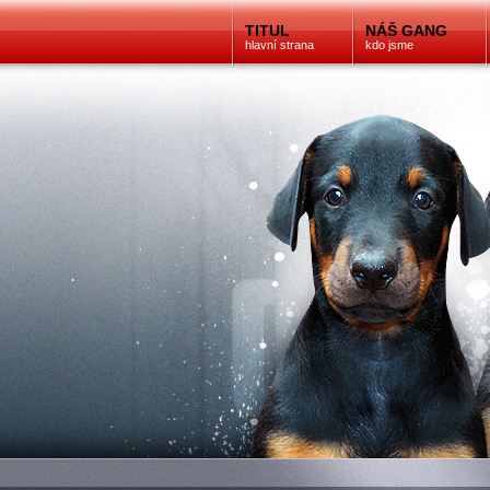
TITUL
NÁŠ GANG
hlavní strana
kdo jsme