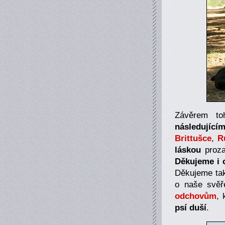
Závěrem t
následující
Brittušce
,
R
láskou
proza
Děkujeme
i 
Děkujeme t
o naše svě
odchovům
, 
psí duší
.