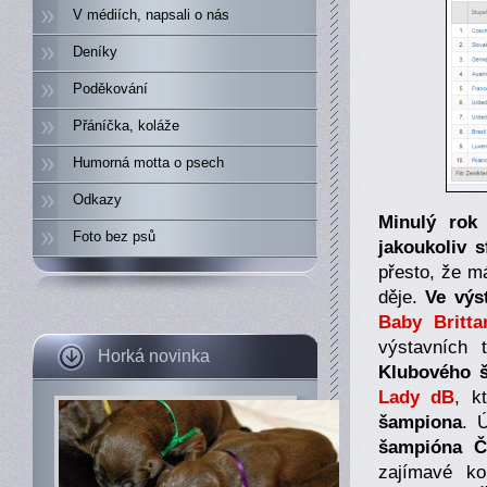
V médiích, napsali o nás
Deníky
Poděkování
Přáníčka, koláže
Humorná motta o psech
Odkazy
Minulý rok
Foto bez psů
jakoukoliv s
přesto, že m
děje.
Ve výs
Baby Britta
výstavních 
Horká novinka
Klubového 
Lady dB
, k
šampiona
. 
šampióna Č
zajímavé ko