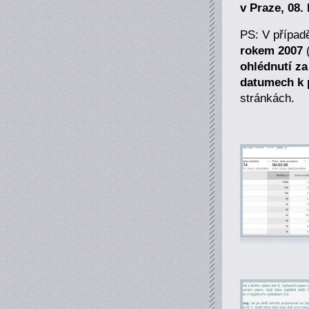
v Praze, 08.
PS: V případ
rokem 2007
(
ohlédnutí z
datumech k 
stránkách.