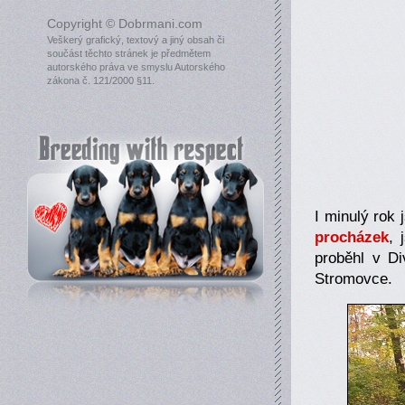
Copyright © Dobrmani.com
Veškerý grafický, textový a jiný obsah či
součást těchto stránek je předmětem
autorského práva ve smyslu Autorského
zákona č. 121/2000 §11.
I minulý rok
procházek
, 
proběhl v D
Stromovce.