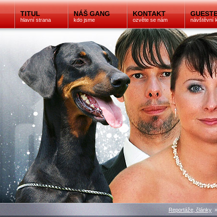
TITUL
NÁŠ GANG
KONTAKT
GUEST
hlavní strana
kdo jsme
ozvěte se nám
návštěvní 
Reportáže, články