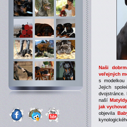
Naši dobrm
veřejných m
s modelkou
Jejich spol
dvojstránce.
naší
Matyld
jak vychova
objevila
Bab
kynologické