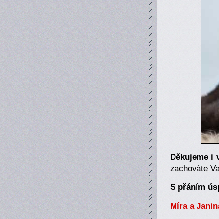
Děkujeme i 
zachováte Vaš
S přáním ús
Míra a Janin