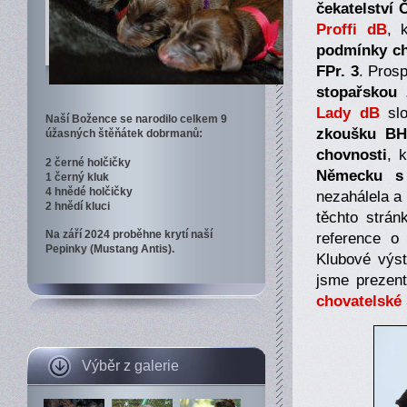
čekatelství
Proffi dB
, 
podmínky ch
FPr. 3
. Prosp
stopařskou
Lady dB
slo
Naší Božence se narodilo celkem 9
zkoušku BH 
úžasných štěňátek dobrmanů:
chovnosti
, 
2 černé holčičky
Německu s
1 černý kluk
4 hnědé holčičky
nezahálela a
2 hnědí kluci
těchto strá
Na září 2024 proběhne krytí naší
reference o
Pepinky (Mustang Antis).
Klubové výst
jsme prezent
chovatelské 
Výběr z galerie