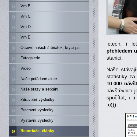
Vrh B
Vrh C
Vrh D
Vrh E
letech, i l
Otcové našich štěňátek, krycí psi
přehledem u
stanici.
Fotogalerie
Video
Naše stávaj
statistiky z
Naše pořádané akce
10.000 návš
Naše srazy a setkání
návštěvnici j
spočítat, i 
Zdravotní výsledky
:o)))
Pracovní výsledky
Výstavní výsledky
Reportáže, články