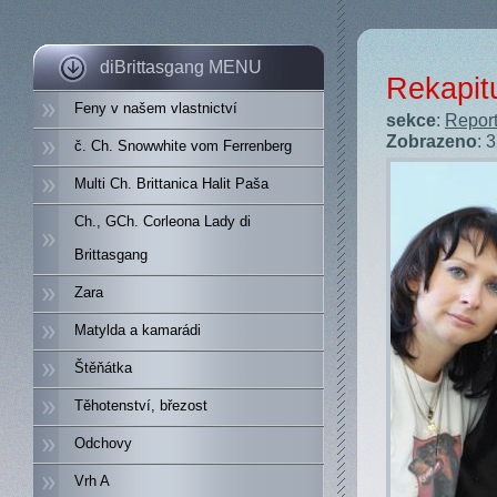
diBrittasgang MENU
Rekapit
Feny v našem vlastnictví
sekce
:
Report
Zobrazeno
: 
č. Ch. Snowwhite vom Ferrenberg
Multi Ch. Brittanica Halit Paša
Ch., GCh. Corleona Lady di
Brittasgang
Zara
Matylda a kamarádi
Štěňátka
Těhotenství, březost
Odchovy
Vrh A