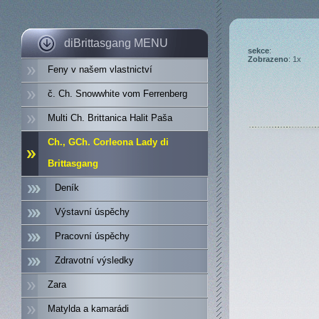
diBrittasgang MENU
sekce
:
Zobrazeno
: 1x
Feny v našem vlastnictví
č. Ch. Snowwhite vom Ferrenberg
Multi Ch. Brittanica Halit Paša
Ch., GCh. Corleona Lady di
Brittasgang
Deník
Výstavní úspěchy
Pracovní úspěchy
Zdravotní výsledky
Zara
Matylda a kamarádi