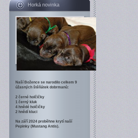
Horká novinka
Naší Božence se narodilo celkem 9
úžasných štěňátek dobrmanů:
2 černé holčičky
1 černý kluk
4 hnědé holčičky
2 hnědí kluci
Na září 2024 proběhne krytí naší
Pepinky (Mustang Antis).