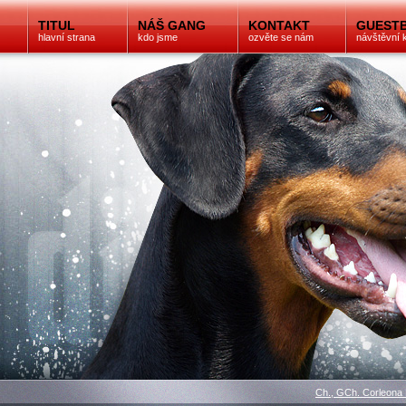
TITUL
NÁŠ GANG
KONTAKT
GUEST
hlavní strana
kdo jsme
ozvěte se nám
návštěvní 
Ch., GCh. Corleona 