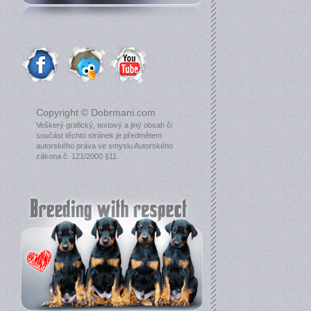
Copyright © Dobrmani.com
Veškerý grafický, textový a jiný obsah či
součást těchto stránek je předmětem
autorského práva ve smyslu Autorského
zákona č. 121/2000 §11.