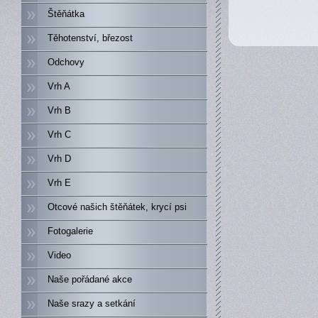
Štěňátka
Těhotenství, březost
Odchovy
Vrh A
Vrh B
Vrh C
Vrh D
Vrh E
Otcové našich štěňátek, krycí psi
Fotogalerie
Video
Naše pořádané akce
Naše srazy a setkání