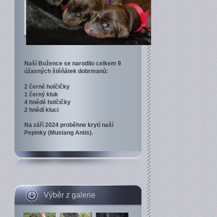
Naší Božence se narodilo celkem 9
úžasných štěňátek dobrmanů:
2 černé holčičky
1 černý kluk
4 hnědé holčičky
2 hnědí kluci
Na září 2024 proběhne krytí naší
Pepinky (Mustang Antis).
Výběr z galerie