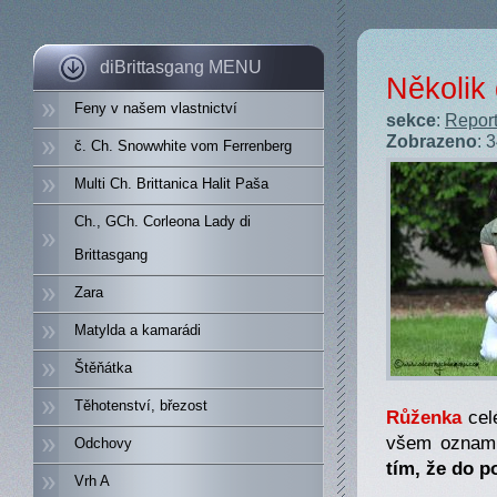
diBrittasgang MENU
Několik
Feny v našem vlastnictví
sekce
:
Report
Zobrazeno
: 
č. Ch. Snowwhite vom Ferrenberg
Multi Ch. Brittanica Halit Paša
Ch., GCh. Corleona Lady di
Brittasgang
Zara
Matylda a kamarádi
Štěňátka
Těhotenství, březost
Růženka
celé
všem oznamu
Odchovy
tím, že do p
Vrh A