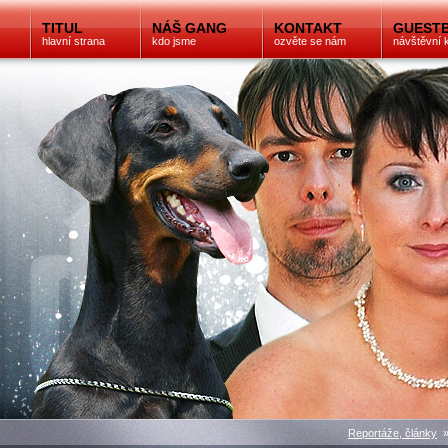
TITUL
NÁŠ GANG
KONTAKT
GUEST
hlavní strana
kdo jsme
ozvěte se nám
návštěvní 
Reportáže, články