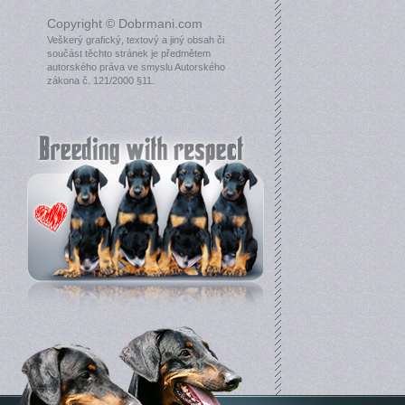
Copyright © Dobrmani.com
Veškerý grafický, textový a jiný obsah či
součást těchto stránek je předmětem
autorského práva ve smyslu Autorského
zákona č. 121/2000 §11.