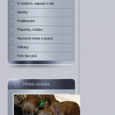
V médiích, napsali o nás
Deníky
Poděkování
Přáníčka, koláže
Humorná motta o psech
Odkazy
Foto bez psů
Horká novinka