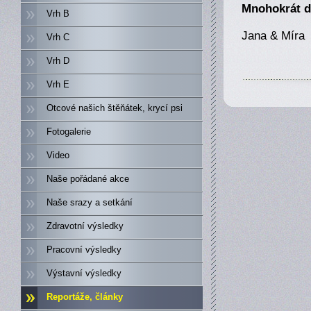
Mnohokrát dě
Vrh B
Jana & Míra
Vrh C
Vrh D
Vrh E
Otcové našich štěňátek, krycí psi
Fotogalerie
Video
Naše pořádané akce
Naše srazy a setkání
Zdravotní výsledky
Pracovní výsledky
Výstavní výsledky
Reportáže, články