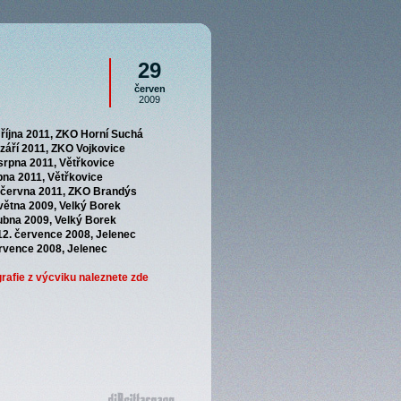
29
červen
2009
 října 2011, ZKO Horní Suchá
 září 2011, ZKO Vojkovice
 srpna 2011, Větřkovice
pna 2011, Větřkovice
. června 2011, ZKO Brandýs
větna 2009, Velký Borek
dubna 2009, Velký Borek
12. července 2008, Jelenec
ervence 2008, Jelenec
grafie z výcviku naleznete zde