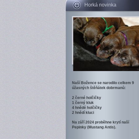
Horká novinka
Naší Božence se narodilo celkem 9
úžasných štěňátek dobrmanů:
2 černé holčičky
1 černý kluk
4 hnědé holčičky
2 hnědí kluci
Na září 2024 proběhne krytí naší
Pepinky (Mustang Antis).