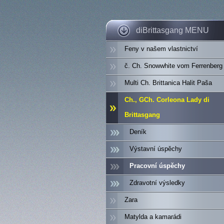
diBrittasgang MENU
Feny v našem vlastnictví
č. Ch. Snowwhite vom Ferrenberg
Multi Ch. Brittanica Halit Paša
Ch., GCh. Corleona Lady di
Brittasgang
Deník
Výstavní úspěchy
Pracovní úspěchy
Zdravotní výsledky
Zara
Matylda a kamarádi