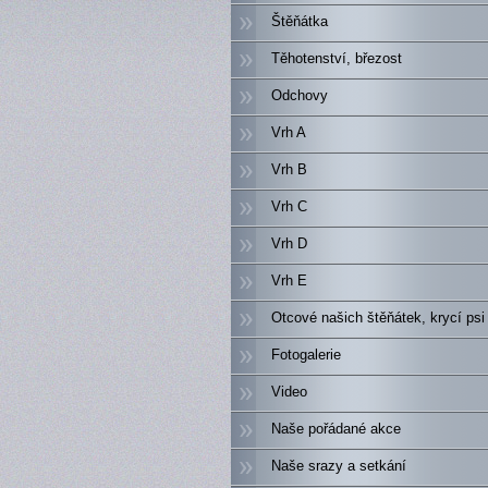
Štěňátka
Těhotenství, březost
Odchovy
Vrh A
Vrh B
Vrh C
Vrh D
Vrh E
Otcové našich štěňátek, krycí psi
Fotogalerie
Video
Naše pořádané akce
Naše srazy a setkání