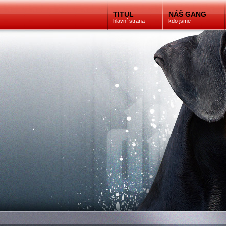
TITUL
NÁŠ GANG
hlavní strana
kdo jsme