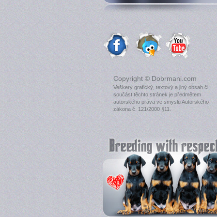
Copyright © Dobrmani.com
Veškerý grafický, textový a jiný obsah či
součást těchto stránek je předmětem
autorského práva ve smyslu Autorského
zákona č. 121/2000 §11.