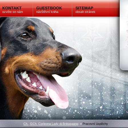
KONTAKT
GUESTBOOK
SITEMAP
ozvěte se nám
návštěvní kniha
obsah stránek
Ch., GCh. Corleona Lady di Brittasgang
»
Pracovní úspěchy