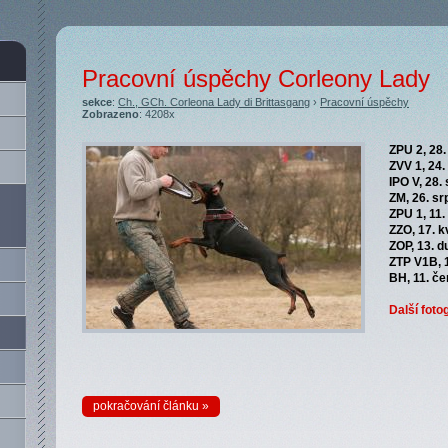
Pracovní úspěchy Corleony Lady
sekce
:
Ch., GCh. Corleona Lady di Brittasgang
›
Pracovní úspěchy
Zobrazeno
: 4208x
ZPU 2, 28.
ZVV 1, 24.
IPO V, 28.
ZM, 26. sr
ZPU 1, 11
ZZO, 17. k
ZOP, 13. 
ZTP V1B, 
BH, 11. č
Další foto
pokračování článku »