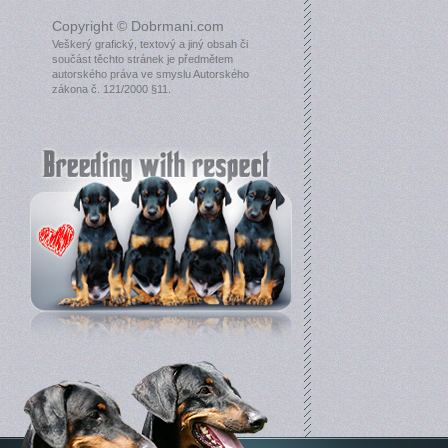
Copyright © Dobrmani.com
Veškerý grafický, textový a jiný obsah či
součást těchto stránek je předmětem
autorského práva ve smyslu Autorského
zákona č. 121/2000 §11.