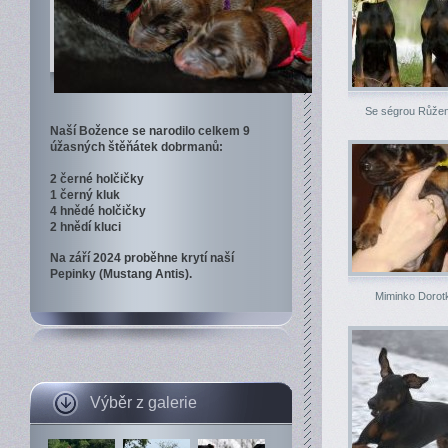
Se ségrou Růže
Naší Božence se narodilo celkem 9
úžasných štěňátek dobrmanů:
2 černé holčičky
1 černý kluk
4 hnědé holčičky
2 hnědí kluci
Na září 2024 proběhne krytí naší
Pepinky (Mustang Antis).
Miminko Dorot
Výběr z galerie