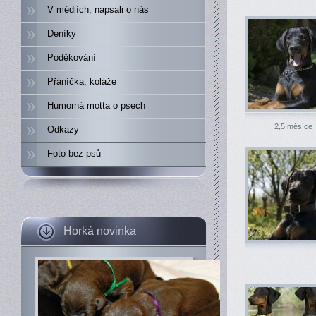
V médiích, napsali o nás
Deníky
Poděkování
Přáníčka, koláže
Humorná motta o psech
2,5 měsíce
Odkazy
Foto bez psů
Horká novinka