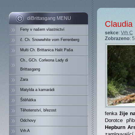
diBrittasgang MENU
Claudia 
Feny v našem vlastnictví
sekce
:
Vrh C
Zobrazeno
: 
č. Ch. Snowwhite vom Ferrenberg
Multi Ch. Brittanica Halit Paša
Ch., GCh. Corleona Lady di
Brittasgang
Zara
Matylda a kamarádi
Štěňátka
Těhotenství, březost
fenka
žije n
Dorotce při
Odchovy
Hepburn Ars
Vrh A
zamlouvajíc