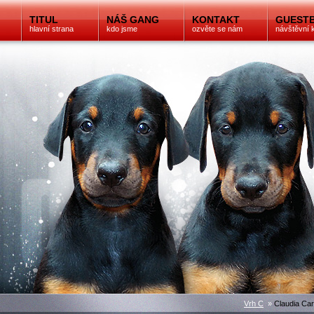
TITUL
NÁŠ GANG
KONTAKT
GUEST
hlavní strana
kdo jsme
ozvěte se nám
návštěvní 
Vrh C
»
Claudia Car