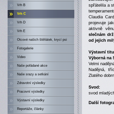
spřátelila a
Vrh B
temperament
Vrh C
Claudia Card
projevuje ja
Vrh D
aktivně věnu
Vrh E
slečnám drží
od jejich mi
Otcové našich štěňátek, krycí psi
Fotogalerie
Výstavní titu
Video
Výborná na 
Velmi nadějná
Naše pořádané akce
Nadějná, tř
Naše srazy a setkání
Zlatého dobr
Zdravotní výsledky
Svod:
Pracovní výsledky
svod mladých
Výstavní výsledky
Další fotogr
Reportáže, články