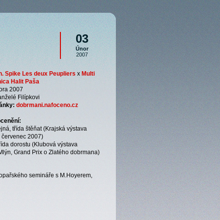
03
Únor
2007
. Spike Les deux Peupliers
x
Multi
nica Halit Paša
ora 2007
nželé Filípkovi
ránky:
dobrmani.nafoceno.cz
ocenění:
ná, třída štěňat (Krajská výstava
 červenec 2007)
řída dorostu (Klubová výstava
lýn, Grand Prix o Zlatého dobrmana)
topařského semináře s M.Hoyerem,