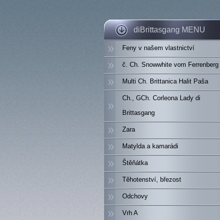
diBrittasgang MENU
Feny v našem vlastnictví
č. Ch. Snowwhite vom Ferrenberg
Multi Ch. Brittanica Halit Paša
Ch., GCh. Corleona Lady di
Brittasgang
Zara
Matylda a kamarádi
Štěňátka
Těhotenství, březost
Odchovy
Vrh A