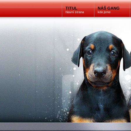
TITUL
NÁŠ GANG
hlavní strana
kdo jsme