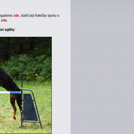
ogalerie
zde
, další její fotečky spolu s
h
zde.
t agility
: