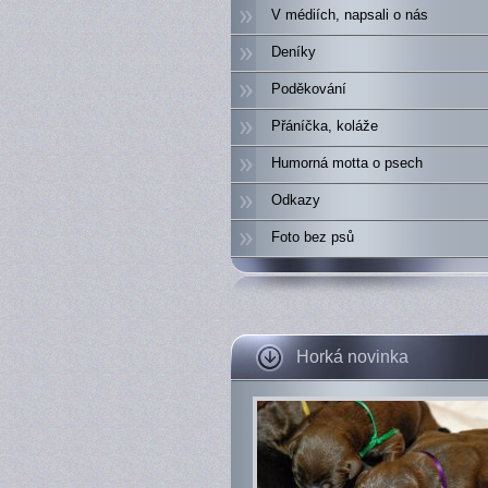
V médiích, napsali o nás
Deníky
Poděkování
Přáníčka, koláže
Humorná motta o psech
Odkazy
Foto bez psů
Horká novinka