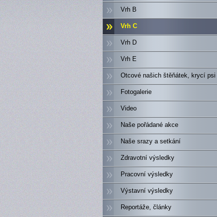
Vrh B
Vrh C
Vrh D
Vrh E
Otcové našich štěňátek, krycí psi
Fotogalerie
Video
Naše pořádané akce
Naše srazy a setkání
Zdravotní výsledky
Pracovní výsledky
Výstavní výsledky
Reportáže, články