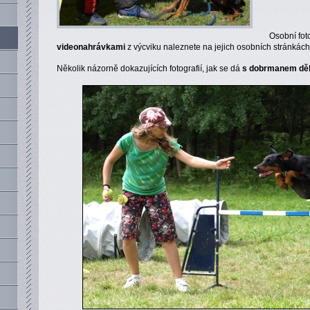
Osobní fot
videonahrávkami
z výcviku naleznete na jejich osobních stránkác
Několik názorně dokazujících fotografií, jak se dá
s dobrmanem děla