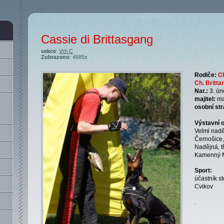
Cassie di Brittasgang
sekce
:
Vrh C
Zobrazeno
: 4685x
Rodiče:
Ch
Ch. Britta
Nar.:
3. ún
majitel:
ma
osobní st
Výstavní 
Velmi naděj
Černošice,
Nadějná, t
Kamenný M
Sport:
účastník s
Cvikov
.