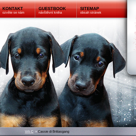
KONTAKT
GUESTBOOK
SITEMAP
ozvěte se nám
návštěvní kniha
obsah stránek
Vrh C
»
Cassie di Brittasgang