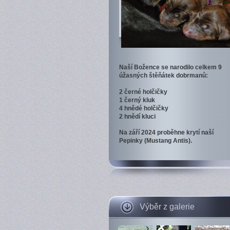
Naší Božence se narodilo celkem 9
úžasných štěňátek dobrmanů:
2 černé holčičky
1 černý kluk
4 hnědé holčičky
2 hnědí kluci
Na září 2024 proběhne krytí naší
Pepinky (Mustang Antis).
Výběr z galerie