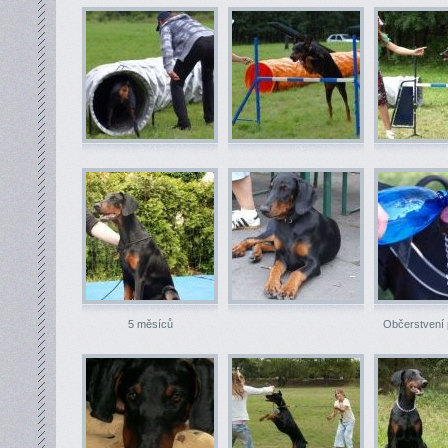
5 měsíců
Občerstvení 