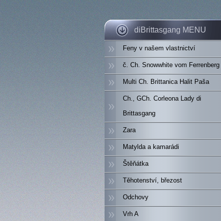
diBrittasgang MENU
Feny v našem vlastnictví
č. Ch. Snowwhite vom Ferrenberg
Multi Ch. Brittanica Halit Paša
Ch., GCh. Corleona Lady di
Brittasgang
Zara
Matylda a kamarádi
Štěňátka
Těhotenství, březost
Odchovy
Vrh A