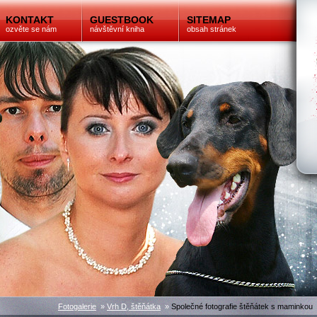
KONTAKT
GUESTBOOK
SITEMAP
ozvěte se nám
návštěvní kniha
obsah stránek
Fotogalerie
»
Vrh D, štěňátka
»
Společné fotografie štěňátek s maminkou