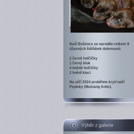
Naší Božence se narodilo celkem 9
úžasných štěňátek dobrmanů:
2 černé holčičky
1 černý kluk
4 hnědé holčičky
2 hnědí kluci
Na září 2024 proběhne krytí naší
Pepinky (Mustang Antis).
Výběr z galerie