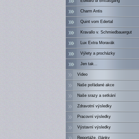
Edward di Brittasgang
Charm Antis
Quint vom Edertal
Kravallo v. Schmiedbauergut
Lux Extra Moravák
Výlety a procházky
Jen tak...
Video
Naše pořádané akce
Naše srazy a setkání
Zdravotní výsledky
Pracovní výsledky
Výstavní výsledky
Reportáže, články