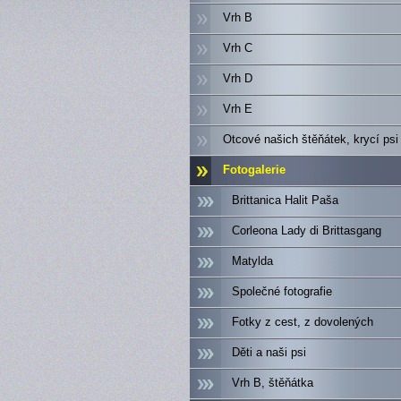
Vrh B
Vrh C
Vrh D
Vrh E
Otcové našich štěňátek, krycí psi
Fotogalerie
Brittanica Halit Paša
Corleona Lady di Brittasgang
Matylda
Společné fotografie
Fotky z cest, z dovolených
Děti a naši psi
Vrh B, štěňátka