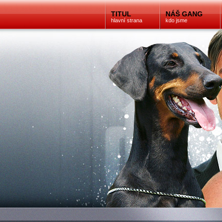
TITUL
NÁŠ GANG
hlavní strana
kdo jsme