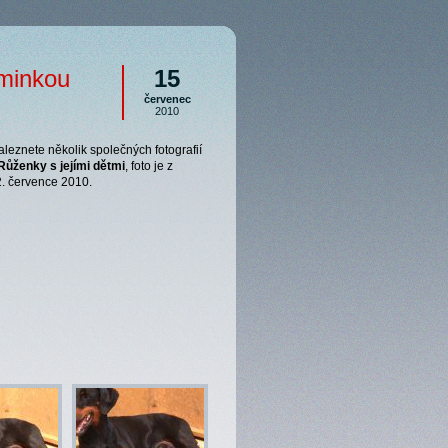
aminkou
15
červenec
2010
aleznete několik společných fotografií
ůženky s jejími dětmi
, foto je z
2. července 2010.