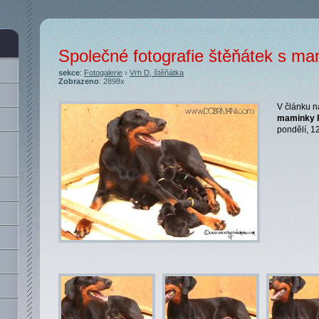
Společné fotografie štěňátek s m
sekce
:
Fotogalerie
›
Vrh D, štěňátka
Zobrazeno
: 2898x
V článku n
maminky R
pondělí, 1