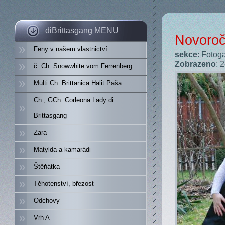
diBrittasgang MENU
Novoroč
Feny v našem vlastnictví
sekce
:
Fotoga
Zobrazeno
: 
č. Ch. Snowwhite vom Ferrenberg
Multi Ch. Brittanica Halit Paša
Ch., GCh. Corleona Lady di
Brittasgang
Zara
Matylda a kamarádi
Štěňátka
Těhotenství, březost
Odchovy
Vrh A