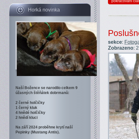
pokračování člá
Horká novinka
Poslušn
sekce
:
Fotoga
Zobrazeno
: 
Naší Božence se narodilo celkem 9
úžasných štěňátek dobrmanů:
2 černé holčičky
1 černý kluk
4 hnědé holčičky
2 hnědí kluci
Na září 2024 proběhne krytí naší
Pepinky (Mustang Antis).