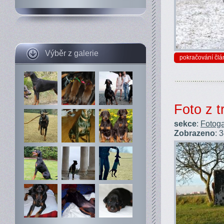
Výběr z galerie
pokračování člá
Foto z t
sekce
:
Fotoga
Zobrazeno
: 