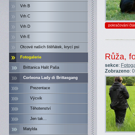
Vrh B
Vrh C
pokračování člá
Vrh D
Vrh E
Otcové našich štěňátek, krycí psi
Růža, fo
Fotogalerie
sekce
:
Fotoga
Brittanica Halit Paša
Zobrazeno
: 
Corleona Lady di Brittasgang
Prezentace
Výcvik
Těhotenství
Jen tak...
Matylda