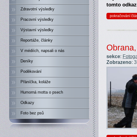
tomto odka
Zdravotní výsledky
pokračování člá
Pracovní výsledky
Výstavní výsledky
Reportáže, články
Obrana,
V médiích, napsali o nás
sekce
:
Fotoga
Deníky
Zobrazeno
: 
Poděkování
Přáníčka, koláže
Humorná motta o psech
Odkazy
Foto bez psů