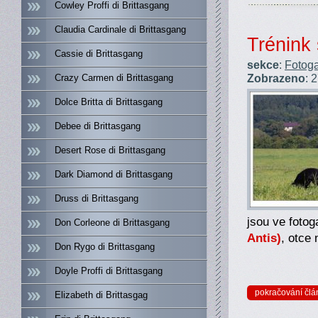
Cowley Proffi di Brittasgang
Claudia Cardinale di Brittasgang
Trénink
Cassie di Brittasgang
sekce
:
Fotoga
Zobrazeno
: 
Crazy Carmen di Brittasgang
Dolce Britta di Brittasgang
Debee di Brittasgang
Desert Rose di Brittasgang
Dark Diamond di Brittasgang
Druss di Brittasgang
jsou ve fotog
Don Corleone di Brittasgang
Antis)
, otce
Don Rygo di Brittasgang
Doyle Proffi di Brittasgang
pokračování člá
Elizabeth di Brittasgag