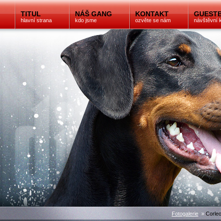
TITUL
NÁŠ GANG
KONTAKT
GUEST
hlavní strana
kdo jsme
ozvěte se nám
návštěvní 
Fotogalerie
»
Corleo