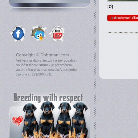
;o)
pokračování člá
Copyright © Dobrmani.com
Veškerý grafický, textový a jiný obsah či
součást těchto stránek je předmětem
autorského práva ve smyslu Autorského
zákona č. 121/2000 §11.