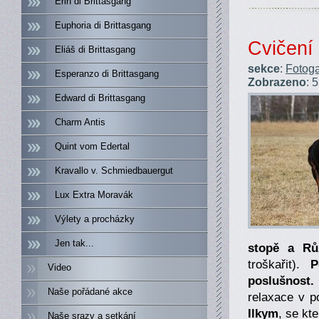
Erin di Brittasgang
Euphoria di Brittasgang
Cvičení
Eliáš di Brittasgang
sekce
:
Fotoga
Esperanzo di Brittasgang
Zobrazeno
: 
Edward di Brittasgang
Charm Antis
Quint vom Edertal
Kravallo v. Schmiedbauergut
Lux Extra Moravák
Výlety a procházky
Jen tak...
stopě a Rů
troškařit).
P
Video
poslušnost.
Naše pořádané akce
relaxace v 
Ilkym
, se kt
Naše srazy a setkání