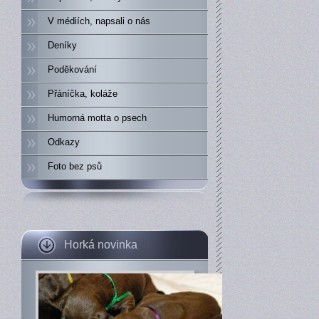
V médiích, napsali o nás
Deníky
Poděkování
Přáníčka, koláže
Humorná motta o psech
Odkazy
Foto bez psů
Horká novinka