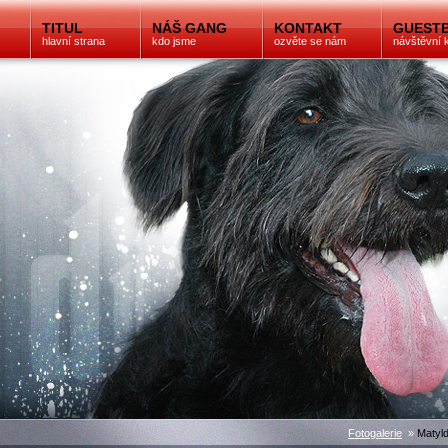
TITUL
NÁŠ GANG
KONTAKT
GUEST
hlavní strana
kdo jsme
ozvěte se nám
návštěvní 
Fotogalerie
»
Matyl