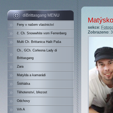
diBrittasgang MENU
Matýsko
Feny v našem vlastnictví
sekce
:
Fotoga
Zobrazeno
: 
č. Ch. Snowwhite vom Ferrenberg
Multi Ch. Brittanica Halit Paša
Ch., GCh. Corleona Lady di
Brittasgang
Zara
Matylda a kamarádi
Štěňátka
Těhotenství, březost
Odchovy
Vrh A