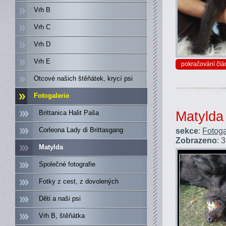
Vrh B
Vrh C
Vrh D
Vrh E
pokračování člá
Otcové našich štěňátek, krycí psi
Fotogalerie
Brittanica Halit Paša
Matylda
Corleona Lady di Brittasgang
sekce
:
Fotoga
Zobrazeno
: 
Matylda
Společné fotografie
Fotky z cest, z dovolených
Děti a naši psi
Vrh B, štěňátka