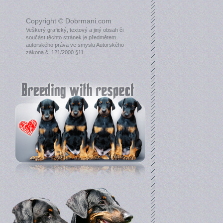
Copyright © Dobrmani.com
Veškerý grafický, textový a jiný obsah či
součást těchto stránek je předmětem
autorského práva ve smyslu Autorského
zákona č. 121/2000 §11.