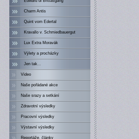
Edward di Brittasgang
Charm Antis
Quint vom Edertal
Kravallo v. Schmiedbauergut
Lux Extra Moravák
Výlety a procházky
Jen tak...
Video
Naše pořádané akce
Naše srazy a setkání
Zdravotní výsledky
Pracovní výsledky
Výstavní výsledky
Reportáže, články