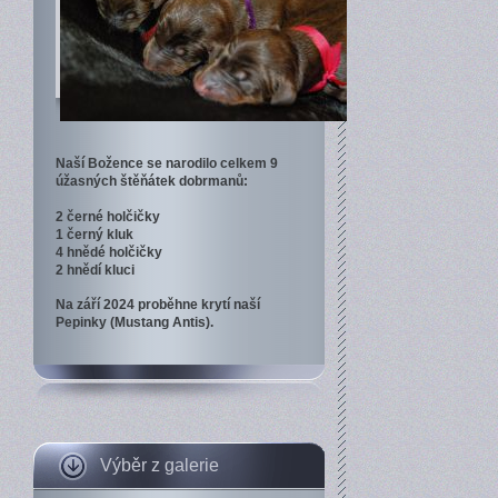
Naší Božence se narodilo celkem 9
úžasných štěňátek dobrmanů:
2 černé holčičky
1 černý kluk
4 hnědé holčičky
2 hnědí kluci
Na září 2024 proběhne krytí naší
Pepinky (Mustang Antis).
Výběr z galerie