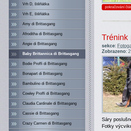
Vrh D, štěňátka
pokračování člá
Vrh E, štěňátka
Arny di Brittasgang
Afroditha di Brittasgang
Trénink 
Angie di Brittasgang
sekce
:
Fotoga
Zobrazeno
: 
Baby Brittannica di Brittasgang
Bodie Proffi di Brittasgang
Bonapart di Brittasgang
Bambulino di Brittasgang
Cowley Proffi di Brittasgang
Claudia Cardinale di Brittasgang
Cassie di Brittasgang
Sáry poslušn
Crazy Carmen di Brittasgang
Fotky výcvi