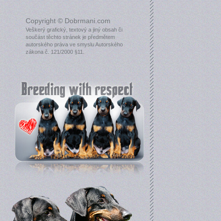
Copyright © Dobrmani.com
Veškerý grafický, textový a jiný obsah či
součást těchto stránek je předmětem
autorského práva ve smyslu Autorského
zákona č. 121/2000 §11.