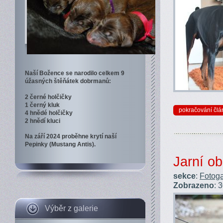
Naší Božence se narodilo celkem 9
úžasných štěňátek dobrmanů:
2 černé holčičky
1 černý kluk
pokračování člá
4 hnědé holčičky
2 hnědí kluci
Na září 2024 proběhne krytí naší
Pepinky (Mustang Antis).
Jarní o
sekce
:
Fotoga
Zobrazeno
: 
Výběr z galerie