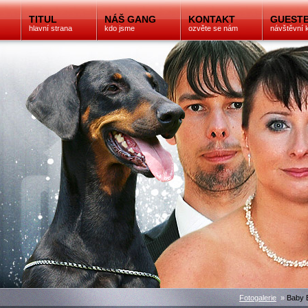
TITUL
NÁŠ GANG
KONTAKT
GUEST
hlavní strana
kdo jsme
ozvěte se nám
návštěvní 
Fotogalerie
»
Baby B