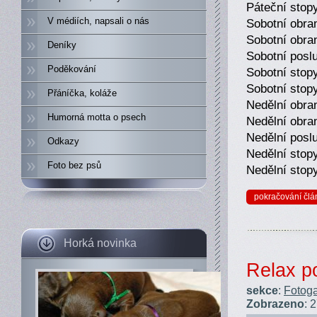
Páteční stop
V médiích, napsali o nás
Sobotní obra
Sobotní obra
Deníky
Sobotní posl
Poděkování
Sobotní sto
Sobotní stop
Přáníčka, koláže
Nedělní obra
Humorná motta o psech
Nedělní obra
Nedělní posl
Odkazy
Nedělní sto
Foto bez psů
Nedělní stop
pokračování člá
Horká novinka
Relax p
sekce
:
Fotoga
Zobrazeno
: 