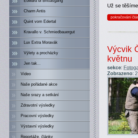
Edward di Brittasgang
Už se těšíme
Charm Antis
pokračování člá
Quint vom Edertal
Kravallo v. Schmiedbauergut
Lux Extra Moravák
Výcvik 
Výlety a procházky
květnu
Jen tak...
sekce
:
Fotoga
Zobrazeno
: 
Video
Naše pořádané akce
Naše srazy a setkání
Zdravotní výsledky
Pracovní výsledky
Výstavní výsledky
Reportáže, články