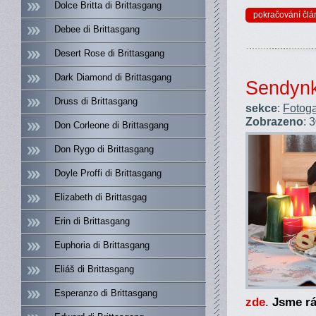
Dolce Britta di Brittasgang
pokračování člá
Debee di Brittasgang
Desert Rose di Brittasgang
Dark Diamond di Brittasgang
Sendyn
Druss di Brittasgang
sekce
:
Fotoga
Zobrazeno
: 
Don Corleone di Brittasgang
Don Rygo di Brittasgang
Doyle Proffi di Brittasgang
Elizabeth di Brittasgag
Erin di Brittasgang
Euphoria di Brittasgang
Eliáš di Brittasgang
Esperanzo di Brittasgang
zde
.
Jsme rá