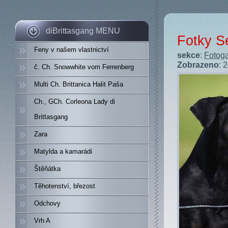
diBrittasgang MENU
Fotky S
Feny v našem vlastnictví
sekce
:
Fotoga
Zobrazeno
: 
č. Ch. Snowwhite vom Ferrenberg
Multi Ch. Brittanica Halit Paša
Ch., GCh. Corleona Lady di
Brittasgang
Zara
Matylda a kamarádi
Štěňátka
Těhotenství, březost
Odchovy
Vrh A