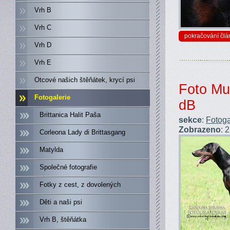
Vrh B
Vrh C
pokračování člá
Vrh D
Vrh E
Otcové našich štěňátek, krycí psi
Foto Mul
Fotogalerie
dB
Brittanica Halit Paša
sekce
:
Fotoga
Zobrazeno
: 
Corleona Lady di Brittasgang
Matylda
Společné fotografie
Fotky z cest, z dovolených
Děti a naši psi
Vrh B, štěňátka