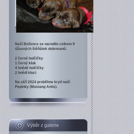
Naší Božence se narodilo celkem 9
úžasných štěňátek dobrmanů:
2 černé holčičky
1 černý kluk
4 hnědé holčičky
2 hnědí kluci
Na září 2024 proběhne krytí naší
Pepinky (Mustang Antis).
Výběr z galerie