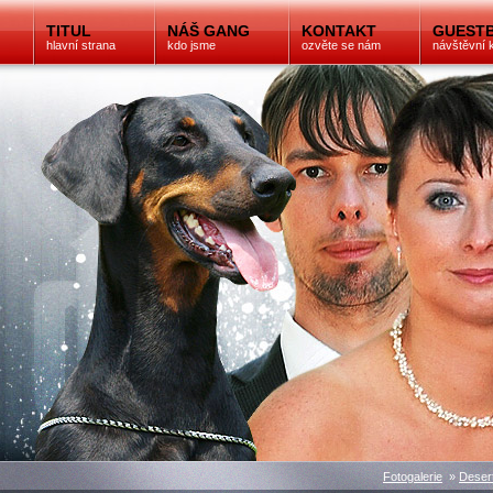
TITUL
NÁŠ GANG
KONTAKT
GUEST
hlavní strana
kdo jsme
ozvěte se nám
návštěvní 
Fotogalerie
»
Desert