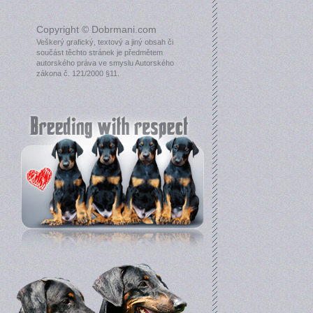
Copyright © Dobrmani.com
Veškerý grafický, textový a jiný obsah či
součást těchto stránek je předmětem
autorského práva ve smyslu Autorského
zákona č. 121/2000 §11.