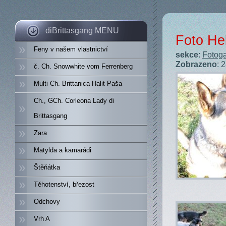
diBrittasgang MENU
Foto He
Feny v našem vlastnictví
sekce
:
Fotoga
Zobrazeno
: 
č. Ch. Snowwhite vom Ferrenberg
Multi Ch. Brittanica Halit Paša
Ch., GCh. Corleona Lady di
Brittasgang
Zara
Matylda a kamarádi
Štěňátka
Těhotenství, březost
Odchovy
Vrh A