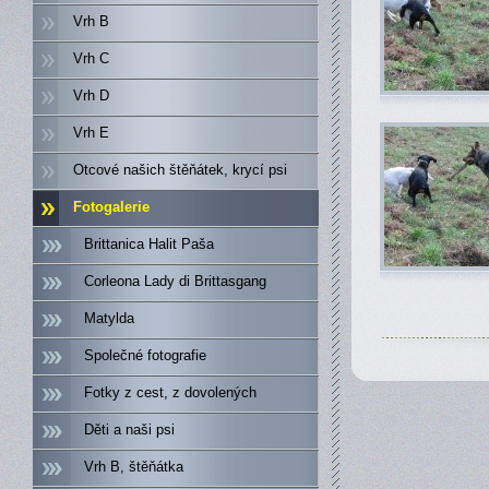
Vrh B
Vrh C
Vrh D
Vrh E
Otcové našich štěňátek, krycí psi
Fotogalerie
Brittanica Halit Paša
Corleona Lady di Brittasgang
Matylda
Společné fotografie
Fotky z cest, z dovolených
Děti a naši psi
Vrh B, štěňátka