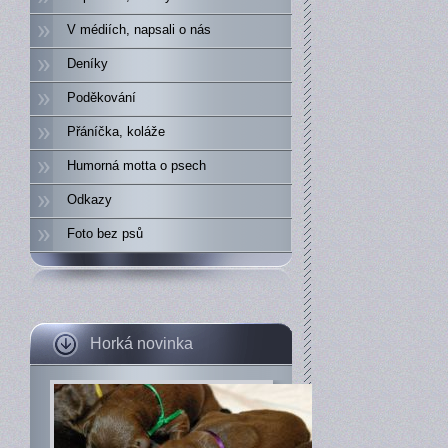
V médiích, napsali o nás
Deníky
Poděkování
Přáníčka, koláže
Humorná motta o psech
Odkazy
Foto bez psů
Horká novinka