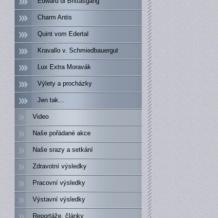
Edward di Brittasgang
Charm Antis
Quint vom Edertal
Kravallo v. Schmiedbauergut
Lux Extra Moravák
Výlety a procházky
Jen tak...
Video
Naše pořádané akce
Naše srazy a setkání
Zdravotní výsledky
Pracovní výsledky
Výstavní výsledky
Reportáže, články