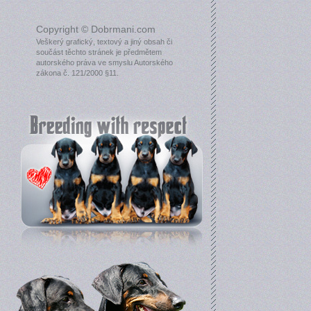
Copyright © Dobrmani.com
Veškerý grafický, textový a jiný obsah či
součást těchto stránek je předmětem
autorského práva ve smyslu Autorského
zákona č. 121/2000 §11.