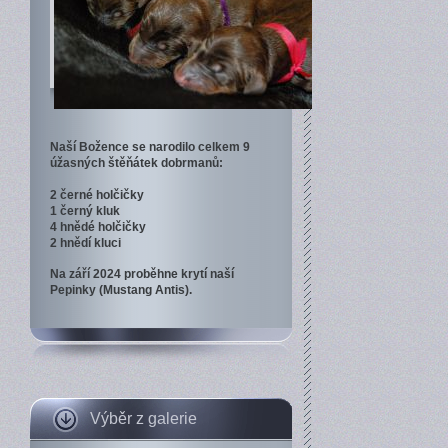
Naší Božence se narodilo celkem 9
úžasných štěňátek dobrmanů:
2 černé holčičky
1 černý kluk
4 hnědé holčičky
2 hnědí kluci
Na září 2024 proběhne krytí naší
Pepinky (Mustang Antis).
Výběr z galerie