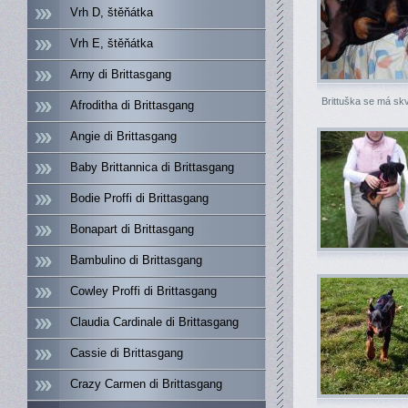
Vrh D, štěňátka
Vrh E, štěňátka
Arny di Brittasgang
Brittuška se má skv
Afroditha di Brittasgang
Angie di Brittasgang
Baby Brittannica di Brittasgang
Bodie Proffi di Brittasgang
Bonapart di Brittasgang
Bambulino di Brittasgang
Cowley Proffi di Brittasgang
Claudia Cardinale di Brittasgang
Cassie di Brittasgang
Crazy Carmen di Brittasgang