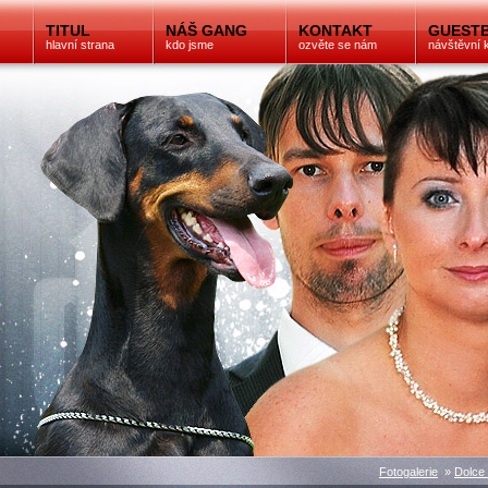
TITUL
NÁŠ GANG
KONTAKT
GUEST
hlavní strana
kdo jsme
ozvěte se nám
návštěvní 
Fotogalerie
»
Dolce 