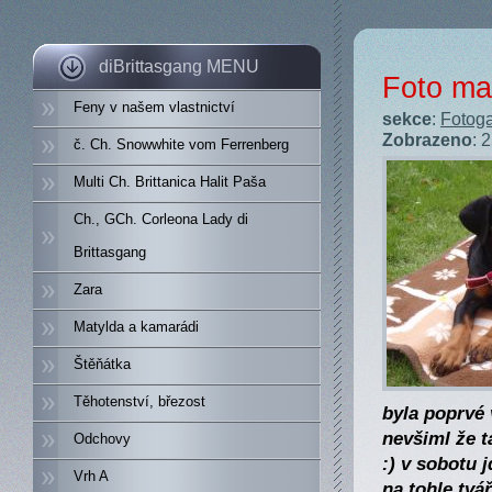
diBrittasgang MENU
Foto mal
Feny v našem vlastnictví
sekce
:
Fotoga
Zobrazeno
: 
č. Ch. Snowwhite vom Ferrenberg
Multi Ch. Brittanica Halit Paša
Ch., GCh. Corleona Lady di
Brittasgang
Zara
Matylda a kamarádi
Štěňátka
Těhotenství, březost
byla poprvé 
nevšiml že t
Odchovy
:) v sobotu 
Vrh A
na tohle tvář