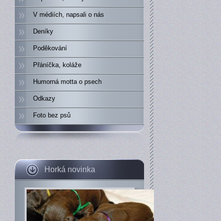
V médiích, napsali o nás
Deníky
Poděkování
Přáníčka, koláže
Humorná motta o psech
Odkazy
Foto bez psů
Horká novinka