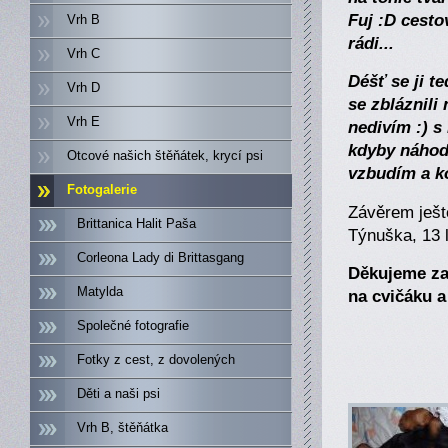
Fuj :D cesto
Vrh B
rádi...
Vrh C
Déšť se ji te
Vrh D
se zbláznili
Vrh E
nedivím :) s
kdyby náhodo
Otcové našich štěňátek, krycí psi
vzbudím a ko
Fotogalerie
Závěrem ješt
Brittanica Halit Paša
Týnuška, 13 l
Corleona Lady di Brittasgang
Děkujeme za
Matylda
na cvičáku a
Společné fotografie
Fotky z cest, z dovolených
Děti a naši psi
Vrh B, štěňátka