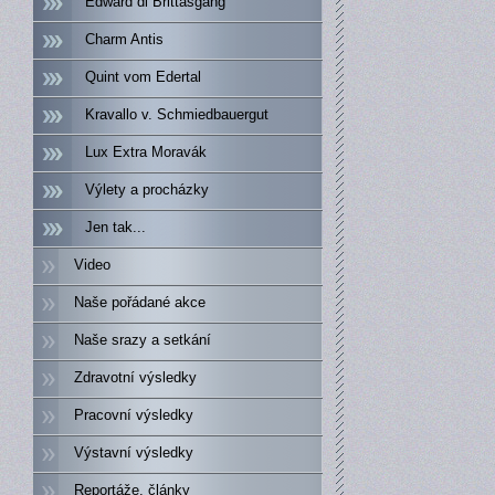
Edward di Brittasgang
Charm Antis
Quint vom Edertal
Kravallo v. Schmiedbauergut
Lux Extra Moravák
Výlety a procházky
Jen tak...
Video
Naše pořádané akce
Naše srazy a setkání
Zdravotní výsledky
Pracovní výsledky
Výstavní výsledky
Reportáže, články