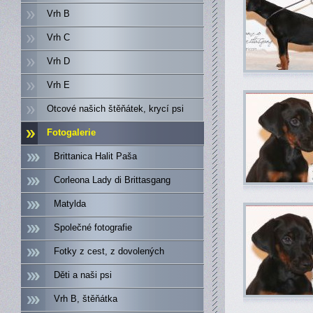
Vrh B
Vrh C
Vrh D
Vrh E
Otcové našich štěňátek, krycí psi
Fotogalerie
Brittanica Halit Paša
Corleona Lady di Brittasgang
Matylda
Společné fotografie
Fotky z cest, z dovolených
Děti a naši psi
Vrh B, štěňátka