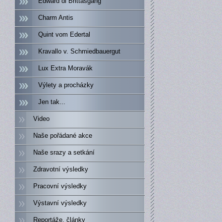
Edward di Brittasgang
Charm Antis
Quint vom Edertal
Kravallo v. Schmiedbauergut
Lux Extra Moravák
Výlety a procházky
Jen tak...
Video
Naše pořádané akce
Naše srazy a setkání
Zdravotní výsledky
Pracovní výsledky
Výstavní výsledky
Reportáže, články