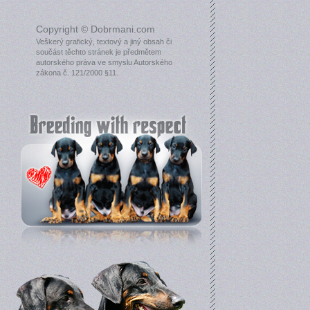
Copyright © Dobrmani.com
Veškerý grafický, textový a jiný obsah či
součást těchto stránek je předmětem
autorského práva ve smyslu Autorského
zákona č. 121/2000 §11.