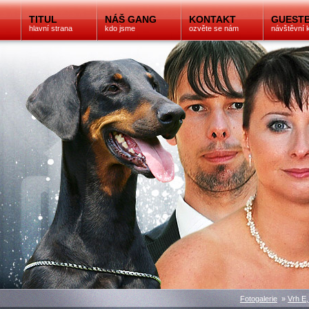
TITUL
NÁŠ GANG
KONTAKT
GUEST
hlavní strana
kdo jsme
ozvěte se nám
návštěvní 
Fotogalerie
»
Vrh E,