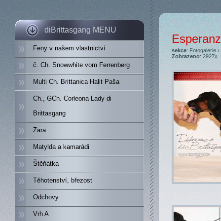
diBrittasgang MENU
Esperanzo
Feny v našem vlastnictví
sekce
:
Fotogalerie
›
Zobrazeno
: 2927x
č. Ch. Snowwhite vom Ferrenberg
Multi Ch. Brittanica Halit Paša
Ch., GCh. Corleona Lady di
Brittasgang
Zara
Matylda a kamarádi
Štěňátka
Těhotenství, březost
Odchovy
Vrh A