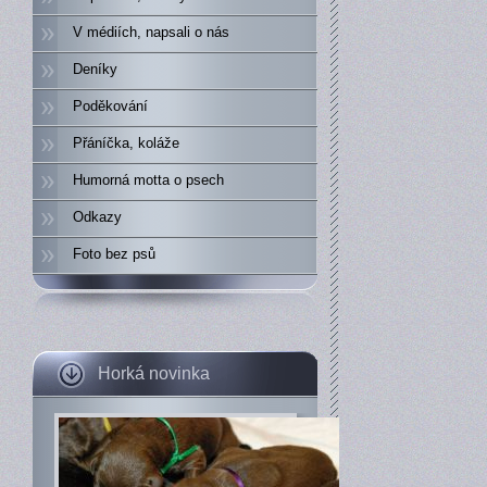
V médiích, napsali o nás
Deníky
Poděkování
Přáníčka, koláže
Humorná motta o psech
Odkazy
Foto bez psů
Horká novinka