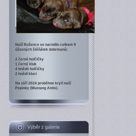
Naší Božence se narodilo celkem 9
úžasných štěňátek dobrmanů:
2 černé holčičky
1 černý kluk
4 hnědé holčičky
2 hnědí kluci
Na září 2024 proběhne krytí naší
Pepinky (Mustang Antis).
Výběr z galerie