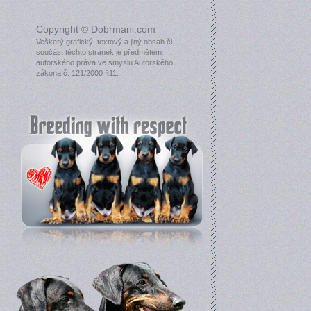
Copyright © Dobrmani.com
Veškerý grafický, textový a jiný obsah či
součást těchto stránek je předmětem
autorského práva ve smyslu Autorského
zákona č. 121/2000 §11.