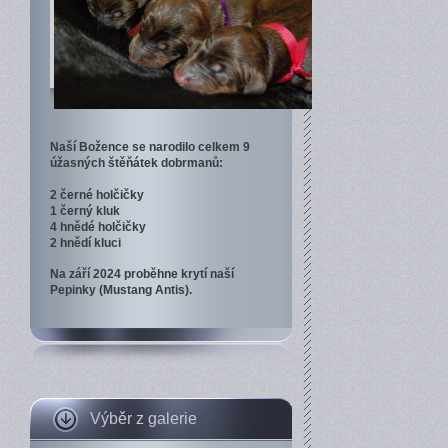
Naší Božence se narodilo celkem 9
úžasných štěňátek dobrmanů:
2 černé holčičky
1 černý kluk
4 hnědé holčičky
2 hnědí kluci
Na září 2024 proběhne krytí naší
Pepinky (Mustang Antis).
Výběr z galerie