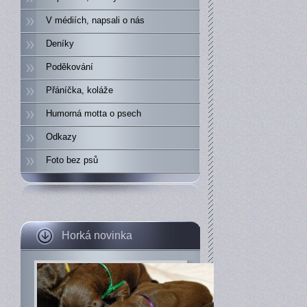
V médiích, napsali o nás
Deníky
Poděkování
Přáníčka, koláže
Humorná motta o psech
Odkazy
Foto bez psů
Horká novinka