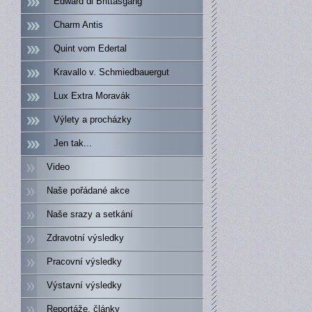
Edward di Brittasgang
Charm Antis
Quint vom Edertal
Kravallo v. Schmiedbauergut
Lux Extra Moravák
Výlety a procházky
Jen tak...
Video
Naše pořádané akce
Naše srazy a setkání
Zdravotní výsledky
Pracovní výsledky
Výstavní výsledky
Reportáže, články