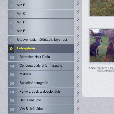
Vrh B
Vrh C
Vrh D
Vrh E
Otcové našich štěňátek, krycí psi
Fotogalerie
Brittanica Halit Paša
Corleona Lady di Brittasgang
Angie (vpravo) a její
malá kamarád
Matylda
Společné fotografie
Fotky z cest, z dovolených
Děti a naši psi
Vrh B, štěňátka