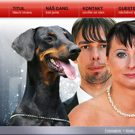
TITUL
NÁŠ GANG
KONTAKT
GUEST
hlavní strana
kdo jsme
ozvěte se nám
návštěvní 
Fotogalerie
»
Angie 