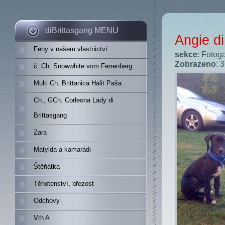
diBrittasgang MENU
Angie di
Feny v našem vlastnictví
sekce
:
Fotoga
Zobrazeno
: 
č. Ch. Snowwhite vom Ferrenberg
Multi Ch. Brittanica Halit Paša
Ch., GCh. Corleona Lady di
Brittasgang
Zara
Matylda a kamarádi
Štěňátka
Těhotenství, březost
Odchovy
Vrh A