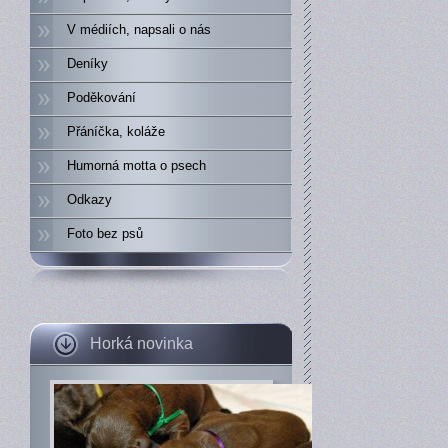
V médiích, napsali o nás
Deníky
Poděkování
Přáníčka, koláže
Humorná motta o psech
Odkazy
Foto bez psů
Horká novinka