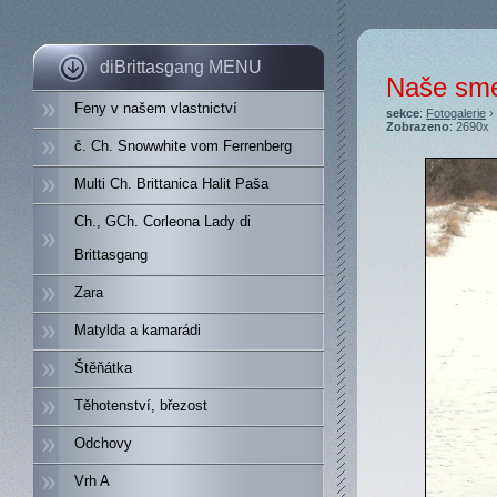
diBrittasgang MENU
Naše sm
Feny v našem vlastnictví
sekce
:
Fotogalerie
›
Zobrazeno
: 2690x
č. Ch. Snowwhite vom Ferrenberg
Multi Ch. Brittanica Halit Paša
Ch., GCh. Corleona Lady di
Brittasgang
Zara
Matylda a kamarádi
Štěňátka
Těhotenství, březost
Odchovy
Vrh A