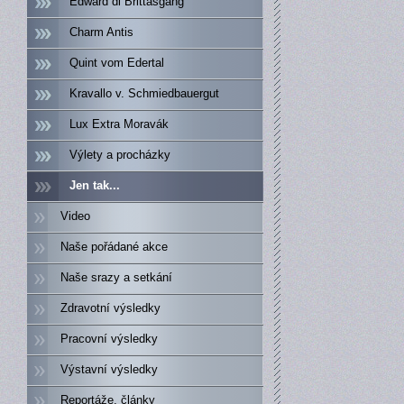
Edward di Brittasgang
Charm Antis
Quint vom Edertal
Kravallo v. Schmiedbauergut
Lux Extra Moravák
Výlety a procházky
Jen tak...
Video
Naše pořádané akce
Naše srazy a setkání
Zdravotní výsledky
Pracovní výsledky
Výstavní výsledky
Reportáže, články