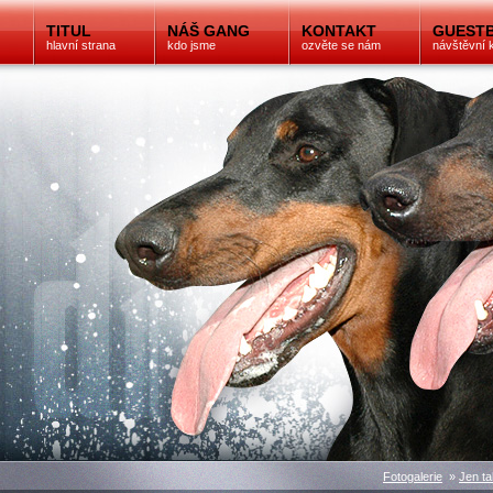
TITUL
NÁŠ GANG
KONTAKT
GUEST
hlavní strana
kdo jsme
ozvěte se nám
návštěvní 
Fotogalerie
»
Jen ta