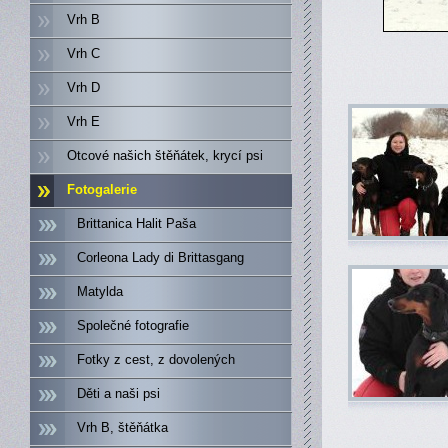
Vrh B
Vrh C
Vrh D
Vrh E
Otcové našich štěňátek, krycí psi
Fotogalerie
Brittanica Halit Paša
Corleona Lady di Brittasgang
Matylda
Společné fotografie
Fotky z cest, z dovolených
Děti a naši psi
Vrh B, štěňátka