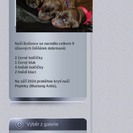
Naší Božence se narodilo celkem 9
úžasných štěňátek dobrmanů:
2 černé holčičky
1 černý kluk
4 hnědé holčičky
2 hnědí kluci
Na září 2024 proběhne krytí naší
Pepinky (Mustang Antis).
Výběr z galerie