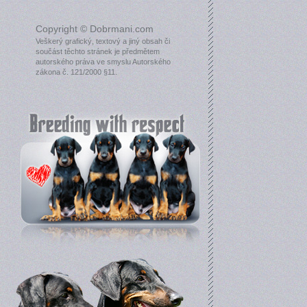
Copyright © Dobrmani.com
Veškerý grafický, textový a jiný obsah či
součást těchto stránek je předmětem
autorského práva ve smyslu Autorského
zákona č. 121/2000 §11.