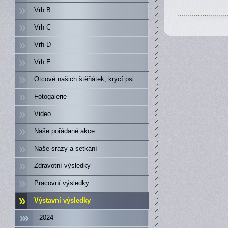
Vrh B
Vrh C
Vrh D
Vrh E
Otcové našich štěňátek, krycí psi
Fotogalerie
Video
Naše pořádané akce
Naše srazy a setkání
Zdravotní výsledky
Pracovní výsledky
Výstavní výsledky
2024