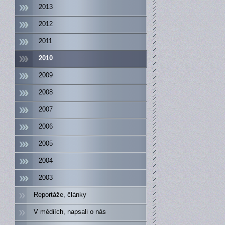
2013
2012
2011
2010
2009
2008
2007
2006
2005
2004
2003
Reportáže, články
V médiích, napsali o nás