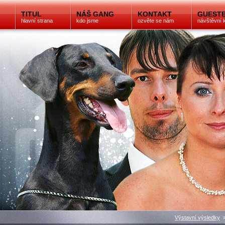
TITUL
NÁŠ GANG
KONTAKT
GUEST
hlavní strana
kdo jsme
ozvěte se nám
návštěvní 
Výstavní výsledky