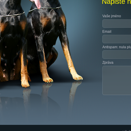
Napište 
Vaše jméno
Email
Antispam: nula plu
Zpráva
RGS N