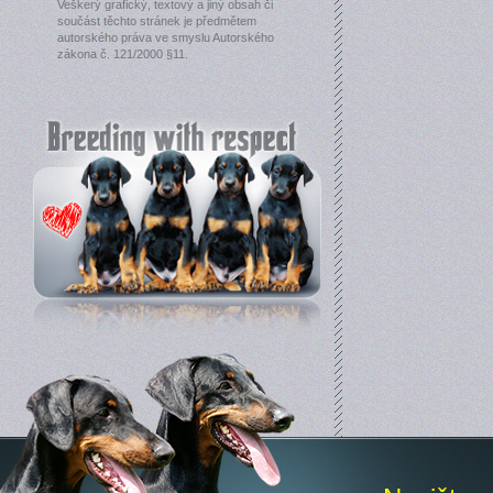
Veškerý grafický, textový a jiný obsah či
součást těchto stránek je předmětem
autorského práva ve smyslu Autorského
zákona č. 121/2000 §11.