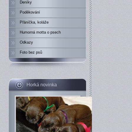
Deníky
Poděkování
Přáníčka, koláže
Humorná motta o psech
Odkazy
Foto bez psů
Horká novinka