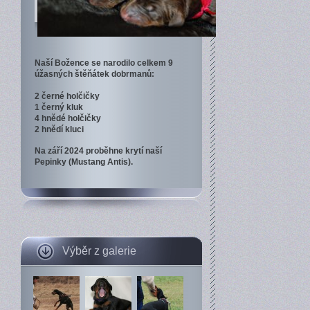
Naší Božence se narodilo celkem 9
úžasných štěňátek dobrmanů:
2 černé holčičky
1 černý kluk
4 hnědé holčičky
2 hnědí kluci
Na září 2024 proběhne krytí naší
Pepinky (Mustang Antis).
Výběr z galerie