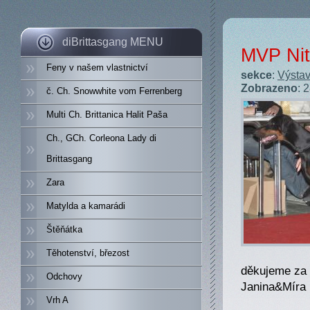
diBrittasgang MENU
MVP Nitr
Feny v našem vlastnictví
sekce
:
Výstav
Zobrazeno
: 
č. Ch. Snowwhite vom Ferrenberg
Multi Ch. Brittanica Halit Paša
Ch., GCh. Corleona Lady di
Brittasgang
Zara
Matylda a kamarádi
Štěňátka
Těhotenství, březost
děkujeme za v
Odchovy
Janina&Míra
Vrh A