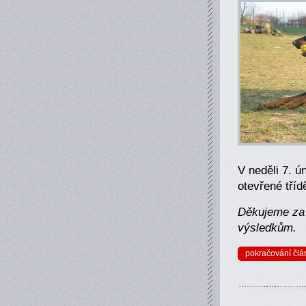
V neděli 7. 
otevřené tří
Děkujeme za 
výsledkům.
pokračování člá