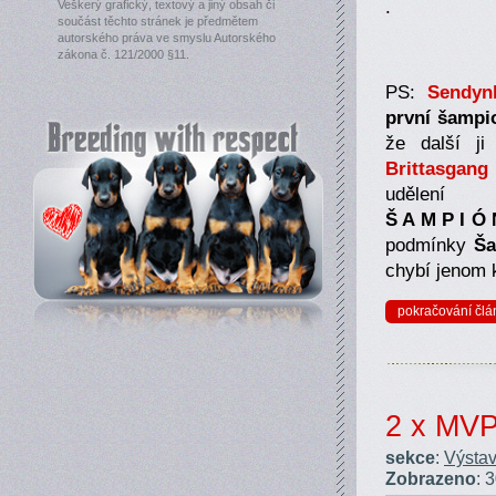
.
Veškerý grafický, textový a jiný obsah či
součást těchto stránek je předmětem
autorského práva ve smyslu Autorského
zákona č. 121/2000 §11.
PS:
Sendyn
první šampi
že další j
Brittasgang
udělení
Š A M P I Ó
podmínky
Ša
chybí jenom 
pokračování člá
2 x MVP
sekce
:
Výstav
Zobrazeno
: 