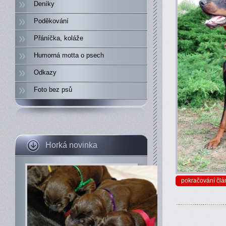
Deníky
Poděkování
Přáníčka, koláže
Humorná motta o psech
Odkazy
Foto bez psů
Horká novinka
pokračování člá