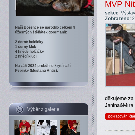
MVP Nitr
sekce
:
Výstav
Zobrazeno
: 
Naší Božence se narodilo celkem 9
úžasných štěňátek dobrmanů:
2 černé holčičky
1 černý kluk
4 hnědé holčičky
2 hnědí kluci
Na září 2024 proběhne krytí naší
Pepinky (Mustang Antis).
děkujeme za v
Janina&Míra
Výběr z galerie
pokračování člá