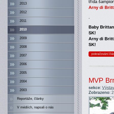
třída šampio
2013
Arny di Brit
2012
.
2011
Baby Britta
2010
SK!
Arny di Brit
2009
SK!
2008
pokračování člá
2007
2006
2005
MVP Brn
2004
sekce
:
Výstav
2003
Zobrazeno
: 
Reportáže, články
V médiích, napsali o nás