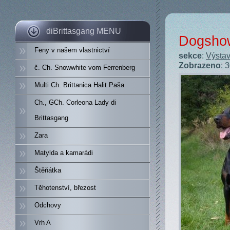
diBrittasgang MENU
Dogshow
Feny v našem vlastnictví
sekce
:
Výstav
Zobrazeno
: 
č. Ch. Snowwhite vom Ferrenberg
Multi Ch. Brittanica Halit Paša
Ch., GCh. Corleona Lady di
Brittasgang
Zara
Matylda a kamarádi
Štěňátka
Těhotenství, březost
Odchovy
Vrh A