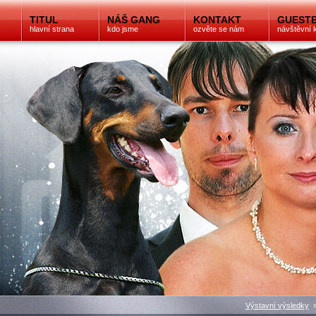
TITUL
NÁŠ GANG
KONTAKT
GUEST
hlavní strana
kdo jsme
ozvěte se nám
návštěvní 
Výstavní výsledky