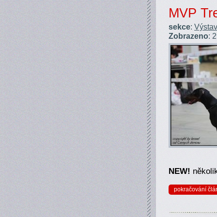
MVP Tre
sekce
:
Výstav
Zobrazeno
: 
NEW!
několik
pokračování člá