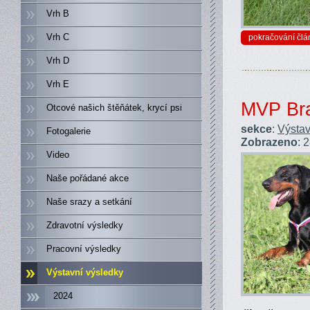
Vrh B
Vrh C
pokračování člá
Vrh D
Vrh E
MVP Bra
Otcové našich štěňátek, krycí psi
sekce
:
Výstav
Fotogalerie
Zobrazeno
: 
Video
Naše pořádané akce
Naše srazy a setkání
Zdravotní výsledky
Pracovní výsledky
Výstavní výsledky
2024