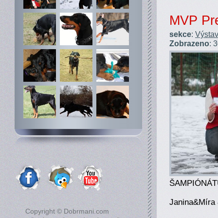
MVP Pre
sekce
:
Výstav
Zobrazeno
: 
ŠAMPIÓNÁT
Janina&Míra
Copyright © Dobrmani.com