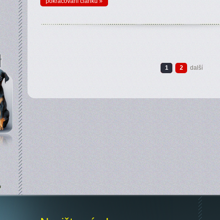
pokračování článku »
1
2
další