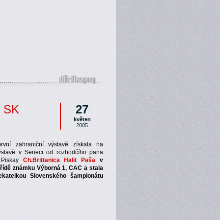
, SK
27
květen
2005
vní zahraniční výstavě získala na
ýstavě v Seneci od rozhodčího pana
a Piskay
Ch.Brittanica Halit Paša
v
třídě známku Výborná 1, CAC a stala
ekatelkou Slovenského šampionátu