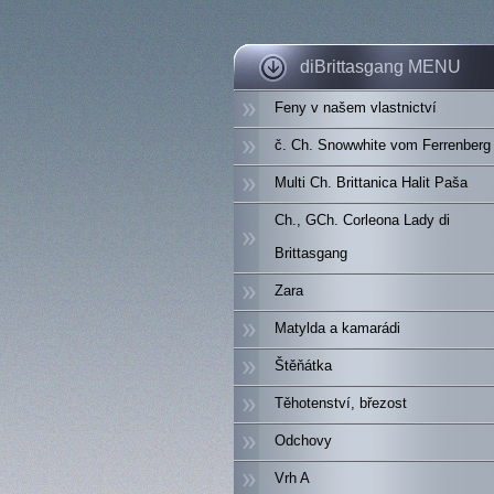
diBrittasgang MENU
Feny v našem vlastnictví
č. Ch. Snowwhite vom Ferrenberg
Multi Ch. Brittanica Halit Paša
Ch., GCh. Corleona Lady di
Brittasgang
Zara
Matylda a kamarádi
Štěňátka
Těhotenství, březost
Odchovy
Vrh A