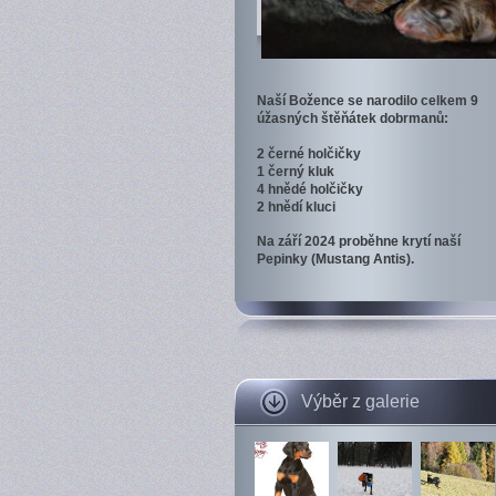
Naší Božence se narodilo celkem 9
úžasných štěňátek dobrmanů:
2 černé holčičky
1 černý kluk
4 hnědé holčičky
2 hnědí kluci
Na září 2024 proběhne krytí naší
Pepinky (Mustang Antis).
Výběr z galerie