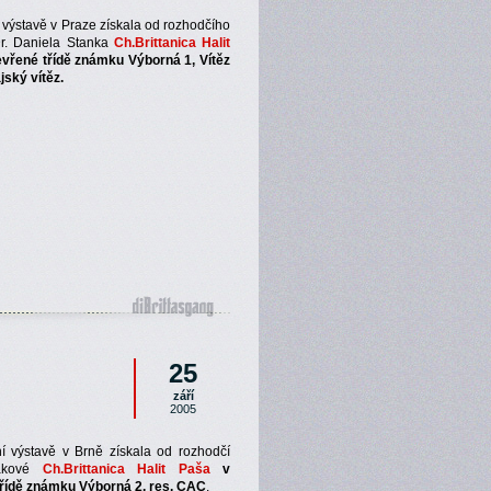
 výstavě v Praze získala od rozhodčího
. Daniela Stanka
Ch.Brittanica Halit
vřené třídě známku Výborná 1, Vítěz
jský vítěz.
25
září
2005
í výstavě v Brně získala od rozhodčí
lákové
Ch.Brittanica Halit Paša
v
třídě známku Výborná 2, res. CAC
.