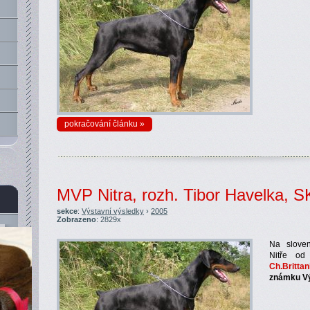
pokračování článku »
MVP Nitra, rozh. Tibor Havelka, S
sekce
:
Výstavní výsledky
›
2005
Zobrazeno
: 2829x
Na sloven
Nitře od
Ch.Britta
známku V