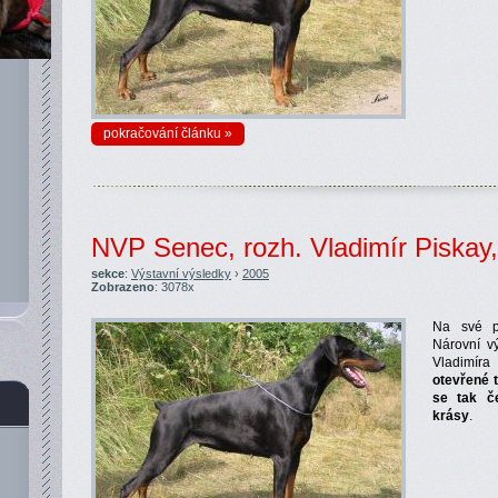
pokračování článku »
NVP Senec, rozh. Vladimír Piskay
sekce
:
Výstavní výsledky
›
2005
Zobrazeno
: 3078x
Na své pr
Nárovní v
Vladimír
otevřené 
se tak č
krásy
.