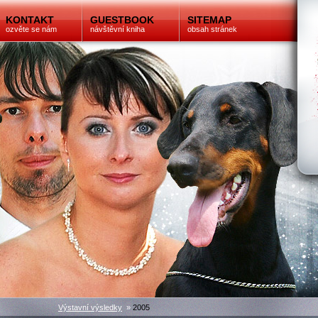
KONTAKT
GUESTBOOK
SITEMAP
ozvěte se nám
návštěvní kniha
obsah stránek
Výstavní výsledky
»
2005