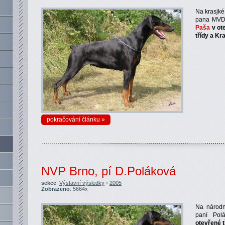
Na krasjké
pana MVDr
Paša
v ote
třídy a Kra
pokračování článku »
NVP Brno, pí D.Poláková
sekce
:
Výstavní výsledky
›
2005
Zobrazeno
: 5664x
Na národn
paní Po
otevřené 