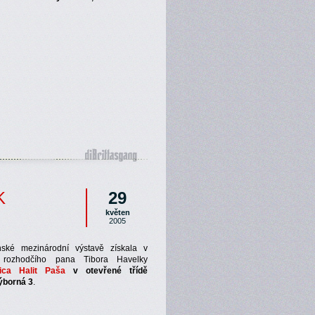
K
29
květen
2005
ské mezinárodní výstavě získala v
 rozhodčího pana Tibora Havelky
nica Halit Paša
v otevřené třídě
ýborná 3
.