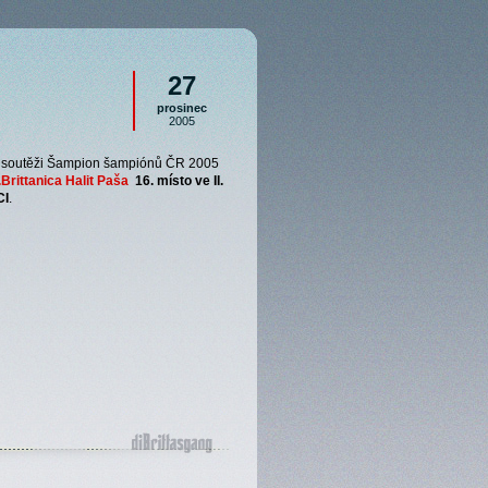
27
prosinec
2005
ní soutěži Šampion šampiónů ČR 2005
Brittanica Halit Paša
16. místo ve II.
CI
.