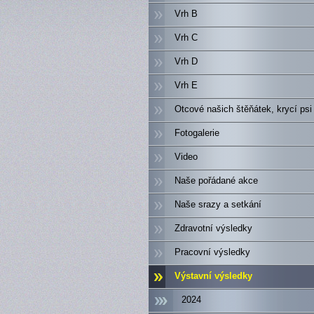
Vrh B
Vrh C
Vrh D
Vrh E
Otcové našich štěňátek, krycí psi
Fotogalerie
Video
Naše pořádané akce
Naše srazy a setkání
Zdravotní výsledky
Pracovní výsledky
Výstavní výsledky
2024