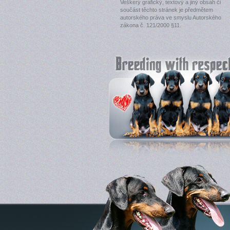
Veškerý grafický, textový a jiný obsah či
součást těchto stránek je předmětem
autorského práva ve smyslu Autorského
zákona č. 121/2000 §11.