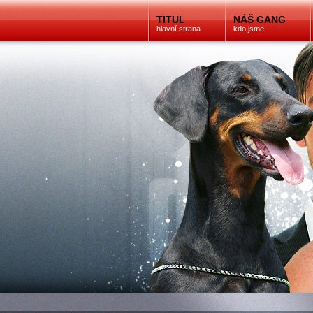
TITUL
NÁŠ GANG
hlavní strana
kdo jsme