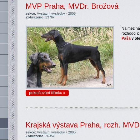
MVP Praha, MVDr. Brožová
sekce
:
Výstavní výsledky
›
2005
Zobrazeno
: 3376x
Na mezinár
rozhodčí 
Paša
v ot
pokračování článku »
Krajská výstava Praha, rozh. MVD
sekce
:
Výstavní výsledky
›
2005
Zobrazeno
: 2635x