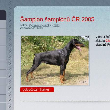
Šampion šampiónů ČR 2005
sekce
:
Výstavní výsledky
›
2005
Zobrazeno
: 2600x
V prestiž
získala
Ch.
skupině F
pokračování článku »