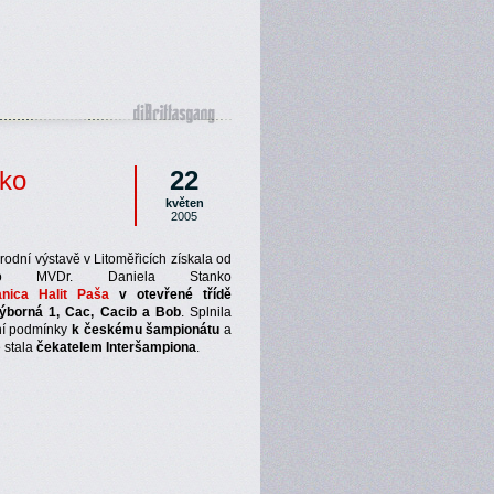
nko
22
květen
2005
odní výstavě v Litoměřicích získala od
čího MVDr. Daniela Stanko
tanica Halit Paša
v otevřené třídě
borná 1, Cac, Cacib a Bob
. Splnila
vní podmínky
k českému šampionátu
a
 stala
čekatelem Interšampiona
.