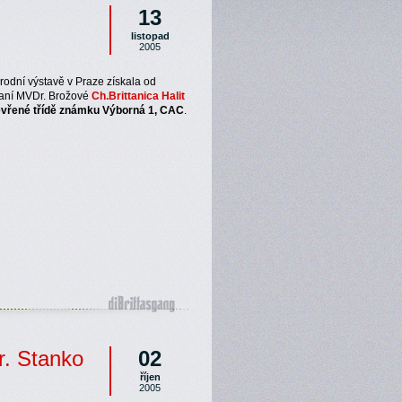
13
listopad
2005
odní výstavě v Praze získala od
paní MVDr. Brožové
Ch.Brittanica Halit
evřené třídě známku Výborná 1, CAC
.
r. Stanko
02
říjen
2005