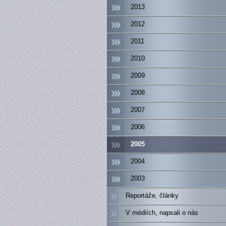
2013
2012
2011
2010
2009
2008
2007
2006
2005
2004
2003
Reportáže, články
V médiích, napsali o nás