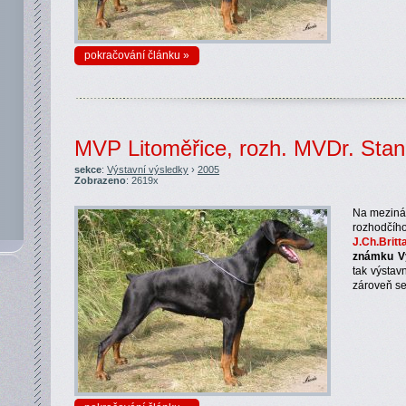
pokračování článku »
MVP Litoměřice, rozh. MVDr. Sta
sekce
:
Výstavní výsledky
›
2005
Zobrazeno
: 2619x
Na mezinár
rozhod
J.Ch.Brit
známku Vý
tak výsta
zároveň se