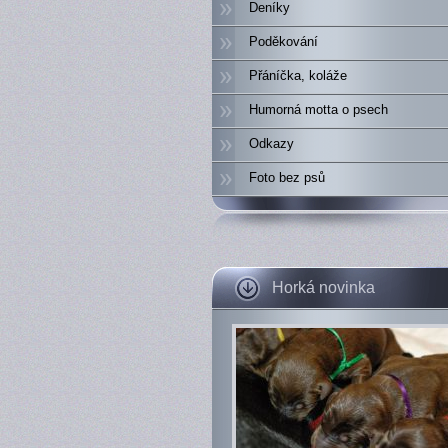
Deníky
Poděkování
Přáníčka, koláže
Humorná motta o psech
Odkazy
Foto bez psů
Horká novinka