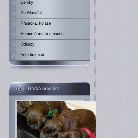
Deníky
Poděkování
Přáníčka, koláže
Humorná motta o psech
Odkazy
Foto bez psů
Horká novinka