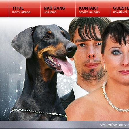
TITUL
NÁŠ GANG
KONTAKT
GUEST
hlavní strana
kdo jsme
ozvěte se nám
návštěvní 
Výstavní výsledky