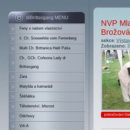
diBrittasgang MENU
NVP Mla
Feny v našem vlastnictví
Brožová
č. Ch. Snowwhite vom Ferrenberg
sekce
:
Výstav
Zobrazeno
: 
Multi Ch. Brittanica Halit Paša
Ch., GCh. Corleona Lady di
Brittasgang
Zara
Matylda a kamarádi
Štěňátka
Těhotenství, březost
pokračování člá
Odchovy
Vrh A