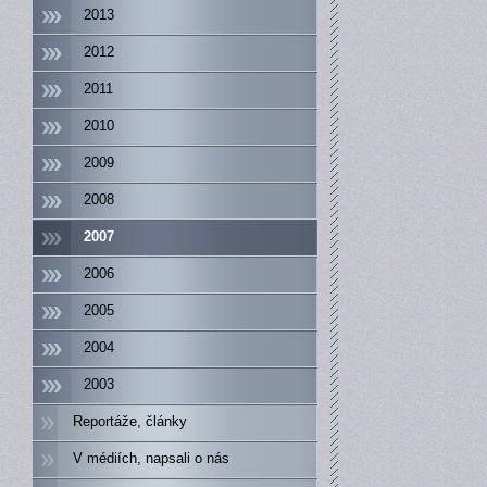
2013
2012
2011
2010
2009
2008
2007
2006
2005
2004
2003
Reportáže, články
V médiích, napsali o nás