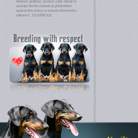
Veškerý grafický, textový a jiný obsah či
součást těchto stránek je předmětem
autorského práva ve smyslu Autorského
zákona č. 121/2000 §11.