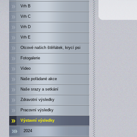
Vrh B
Vrh C
Vrh D
Vrh E
Otcové našich štěňátek, krycí psi
Fotogalerie
Video
Naše pořádané akce
Naše srazy a setkání
Zdravotní výsledky
Pracovní výsledky
Výstavní výsledky
2024