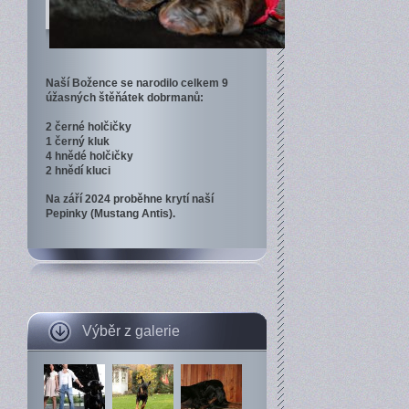
Naší Božence se narodilo celkem 9
úžasných štěňátek dobrmanů:
2 černé holčičky
1 černý kluk
4 hnědé holčičky
2 hnědí kluci
Na září 2024 proběhne krytí naší
Pepinky (Mustang Antis).
Výběr z galerie