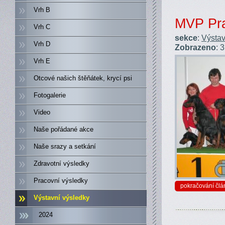
Vrh B
MVP Pra
Vrh C
sekce
:
Výstav
Vrh D
Zobrazeno
: 
Vrh E
Otcové našich štěňátek, krycí psi
Fotogalerie
Video
Naše pořádané akce
Naše srazy a setkání
Zdravotní výsledky
Pracovní výsledky
pokračování člá
Výstavní výsledky
2024