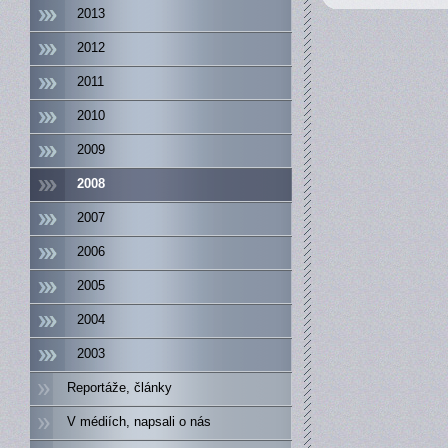
2013
2012
2011
2010
2009
2008
2007
2006
2005
2004
2003
Reportáže, články
V médiích, napsali o nás