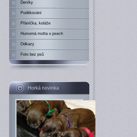
Deníky
Poděkování
Přáníčka, koláže
Humorná motta o psech
Odkazy
Foto bez psů
Horká novinka