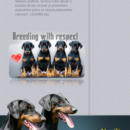
Veškerý grafický, textový a jiný obsah či
součást těchto stránek je předmětem
autorského práva ve smyslu Autorského
zákona č. 121/2000 §11.