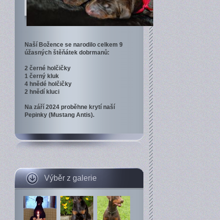
Naší Božence se narodilo celkem 9
úžasných štěňátek dobrmanů:
2 černé holčičky
1 černý kluk
4 hnědé holčičky
2 hnědí kluci
Na září 2024 proběhne krytí naší
Pepinky (Mustang Antis).
Výběr z galerie