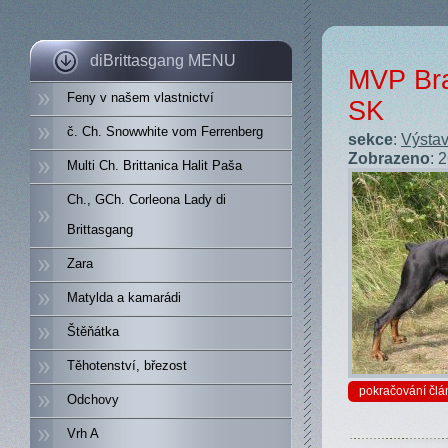
diBrittasgang MENU
MVP Brat
Feny v našem vlastnictví
SK
č. Ch. Snowwhite vom Ferrenberg
sekce
:
Výstav
Zobrazeno
: 
Multi Ch. Brittanica Halit Paša
Ch., GCh. Corleona Lady di
Brittasgang
Zara
Matylda a kamarádi
Štěňátka
Těhotenství, březost
pokračování člá
Odchovy
Vrh A