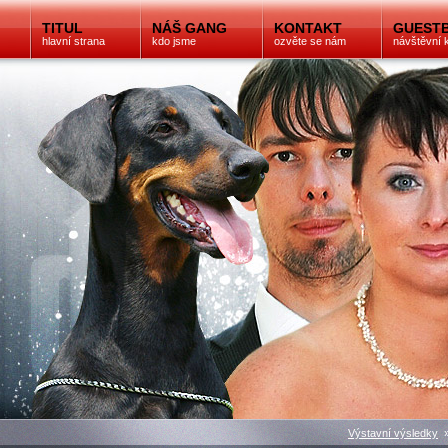
TITUL
NÁŠ GANG
KONTAKT
GUEST
hlavní strana
kdo jsme
ozvěte se nám
návštěvní 
Výstavní výsledky