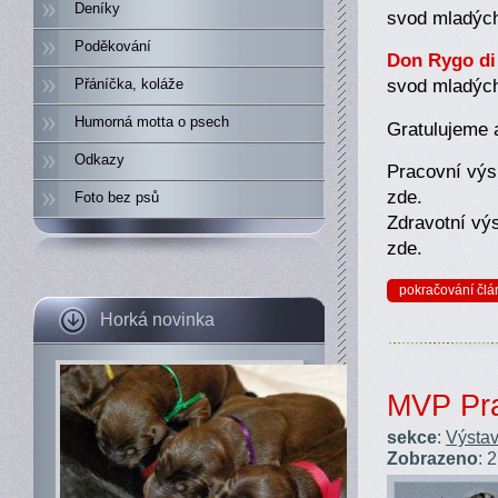
Deníky
svod mladých
Poděkování
Don Rygo di
svod mladých
Přáníčka, koláže
Humorná motta o psech
Gratulujeme 
Odkazy
Pracovní výs
zde.
Foto bez psů
Zdravotní výs
zde.
pokračování člá
Horká novinka
MVP Pra
sekce
:
Výstav
Zobrazeno
: 