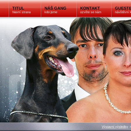
TITUL
NÁŠ GANG
KONTAKT
GUEST
hlavní strana
kdo jsme
ozvěte se nám
návštěvní 
Výstavní výsledky