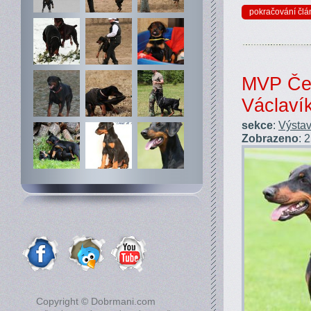
pokračování člá
MVP Čes
Václaví
sekce
:
Výstav
Zobrazeno
: 
Copyright © Dobrmani.com