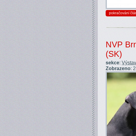
pokračování člá
NVP Brn
(SK)
sekce
:
Výstav
Zobrazeno
: 