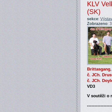
KLV Vel
(SK)
sekce
:
Výstav
Zobrazeno
: 
Brittasgang
č. JCh. Drus
č. JCh. Doyl
VD3
V soutěži o 
----------------