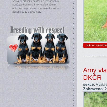
Veškerý grafický, textový a jiný obsah či
součást těchto stránek je předmětem
autorského práva ve smyslu Autorského
zákona č. 121/2000 §11.
pokračování člá
Arny vla
DKČR
sekce
:
Výstav
Zobrazeno
: 