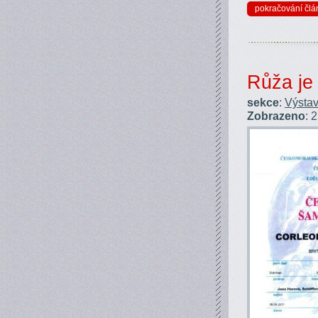
pokračování člá
Růža je
sekce
:
Výstav
Zobrazeno
: 