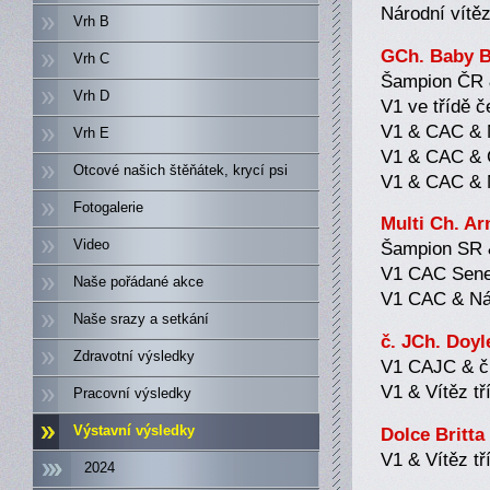
Národní vítě
Vrh B
GCh. Baby Br
Vrh C
Šampion ČR 
Vrh D
V1 ve třídě 
V1 & CAC & N
Vrh E
V1 & CAC & 
Otcové našich štěňátek, krycí psi
V1 & CAC & N
Fotogalerie
Multi Ch. Ar
Video
Šampion SR 
V1 CAC Sen
Naše pořádané akce
V1 CAC & Nár
Naše srazy a setkání
č. JCh. Doyl
Zdravotní výsledky
V1 CAJC & č
V1 & Vítěz t
Pracovní výsledky
Výstavní výsledky
Dolce Britta
V1 & Vítěz t
2024