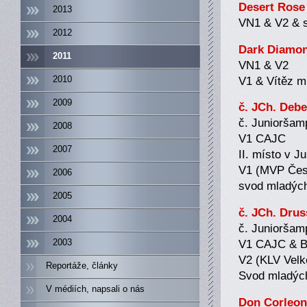
Desert Rose 
2013
VN1 & V2 & 
2012
Dark Diamon
2011
VN1 & V2
V1 & Vítěz m
2010
2009
č. JCh. Debe
č. Junioršam
2008
V1 CAJC
2007
II. místo v 
V1 (MVP Česk
2006
svod mladých
2005
č. JCh. Drus
2004
č. Junioršam
V1 CAJC & 
2003
V2 (KLV Vel
Reportáže, články
Svod mladých
V médiích, napsali o nás
Don Corleon