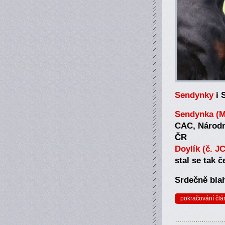
Sendynky
i 
Sendynka (Mu
CAC, Národn
ČR
Doylík (č. J
stal se tak
Srdečně bla
pokračování člá