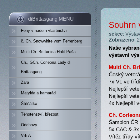
diBrittasgang MENU
Souhrn 
Feny v našem vlastnictví
sekce
:
Výstav
Zobrazeno
: 
č. Ch. Snowwhite vom Ferrenberg
Naše vybraná
Multi Ch. Brittanica Halit Paša
výstavní výs
Ch., GCh. Corleona Lady di
Multi Ch. Br
Brittasgang
Český veter
7x V1 ve tříd
Zara
Nejlepší vet
Matylda a kamarádi
Nejlepší vet
4x Nejlepší 
Štěňátka
Těhotenství, březost
Ch. Corleona
Šampion ČR 
Odchovy
5x CAC & 3x
Vrh A
Vítěz třídy v