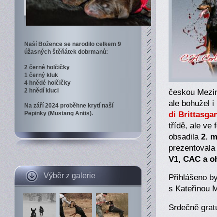
Naší Božence se narodilo celkem 9
úžasných štěňátek dobrmanů:
2 černé holčičky
1 černý kluk
4 hnědé holčičky
českou Mezin
2 hnědí kluci
ale bohužel i
Na září 2024 proběhne krytí naší
di Brittasga
Pepinky (Mustang Antis).
třídě, ale ve
obsadila
2. 
prezentoval
V1, CAC a o
Výběr z galerie
Přihlášeno b
s Kateřinou 
Srdečně grat