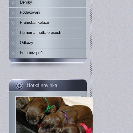
Deníky
Poděkování
Přáníčka, koláže
Humorná motta o psech
Odkazy
Foto bez psů
Horká novinka