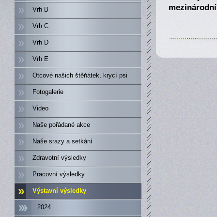
mezinárodní 
Vrh B
Vrh C
Vrh D
Vrh E
Otcové našich štěňátek, krycí psi
Fotogalerie
Video
Naše pořádané akce
Naše srazy a setkání
Zdravotní výsledky
Pracovní výsledky
Výstavní výsledky
2024