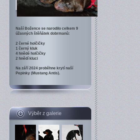
Naší Božence se narodilo celkem 9
úžasných štěňátek dobrmanů:
2 černé holčičky
1 černý kluk
4 hnědé holčičky
2 hnědí kluci
Na září 2024 proběhne krytí naší
Pepinky (Mustang Antis).
Výběr z galerie