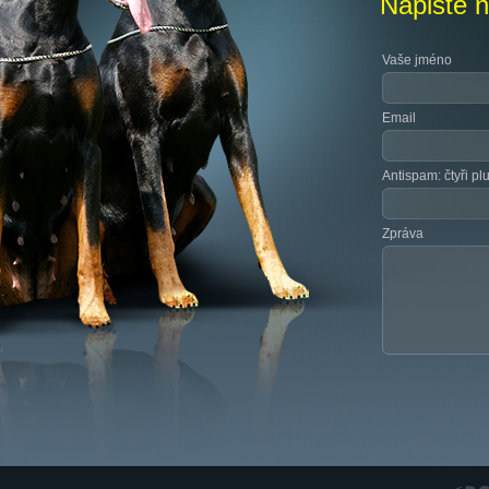
Napište 
Vaše jméno
Email
Antispam: čtyři pl
Zpráva
RGS N