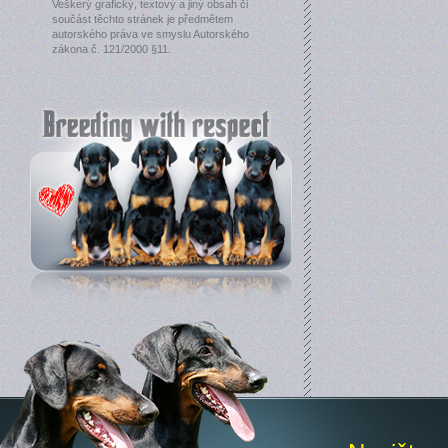
Veškerý grafický, textový a jiný obsah či
součást těchto stránek je předmětem
autorského práva ve smyslu Autorského
zákona č. 121/2000 §11.