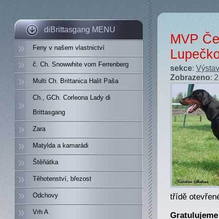
diBrittasgang MENU
MVP Čes
Feny v našem vlastnictví
Lupečk
č. Ch. Snowwhite vom Ferrenberg
sekce
:
Výstav
Zobrazeno
: 
Multi Ch. Brittanica Halit Paša
Ch., GCh. Corleona Lady di
Brittasgang
Zara
Matylda a kamarádi
Štěňátka
Těhotenství, březost
třídě otevře
Odchovy
Vrh A
Gratulujeme