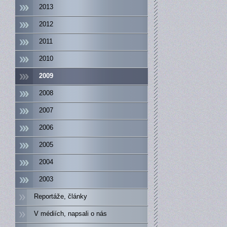
2013
2012
2011
2010
2009
2008
2007
2006
2005
2004
2003
Reportáže, články
V médiích, napsali o nás