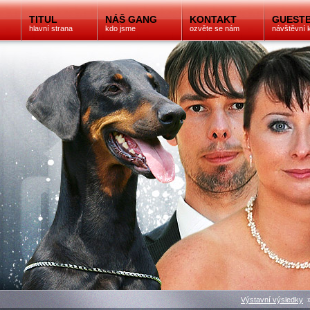
TITUL
NÁŠ GANG
KONTAKT
GUEST
hlavní strana
kdo jsme
ozvěte se nám
návštěvní 
Výstavní výsledky