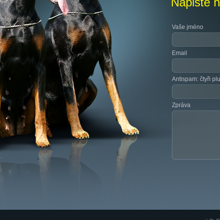
Napište 
Vaše jméno
Email
Antispam: čtyři plu
Zpráva
RGS N