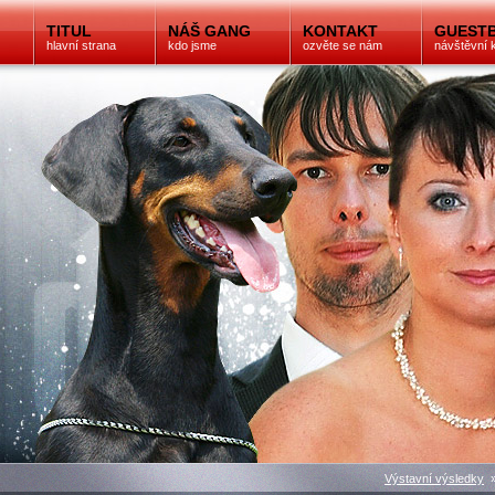
TITUL
NÁŠ GANG
KONTAKT
GUEST
hlavní strana
kdo jsme
ozvěte se nám
návštěvní 
Výstavní výsledky