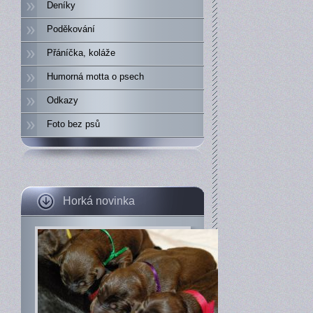
Deníky
Poděkování
Přáníčka, koláže
Humorná motta o psech
Odkazy
Foto bez psů
Horká novinka