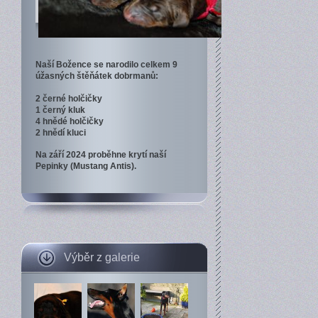
Naší Božence se narodilo celkem 9
úžasných štěňátek dobrmanů:
2 černé holčičky
1 černý kluk
4 hnědé holčičky
2 hnědí kluci
Na září 2024 proběhne krytí naší
Pepinky (Mustang Antis).
Výběr z galerie