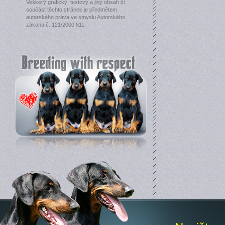
Veškerý grafický, textový a jiný obsah či
součást těchto stránek je předmětem
autorského práva ve smyslu Autorského
zákona č. 121/2000 §11.