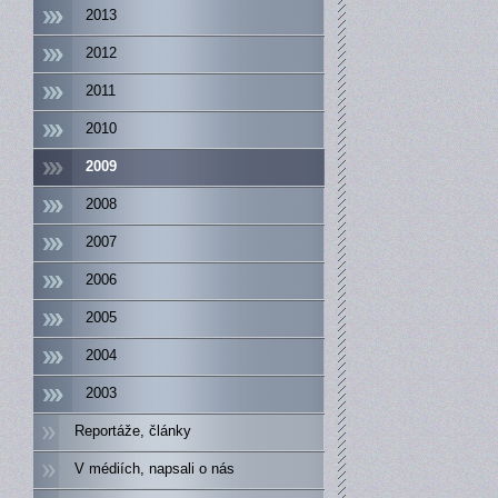
2013
2012
2011
2010
2009
2008
2007
2006
2005
2004
2003
Reportáže, články
V médiích, napsali o nás