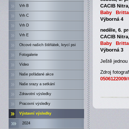
CACIB Nitra
Vrh B
Baby Britta
Vrh C
Výborná 4
Vrh D
neděle, 6. p
Vrh E
CACIB Nitra,
Baby Britta
Otcové našich štěňátek, krycí psi
Výborná 3
Fotogalerie
Ještě jednou
Video
Zdroj fotogra
Naše pořádané akce
0506122009
Naše srazy a setkání
Zdravotní výsledky
Pracovní výsledky
Výstavní výsledky
2024