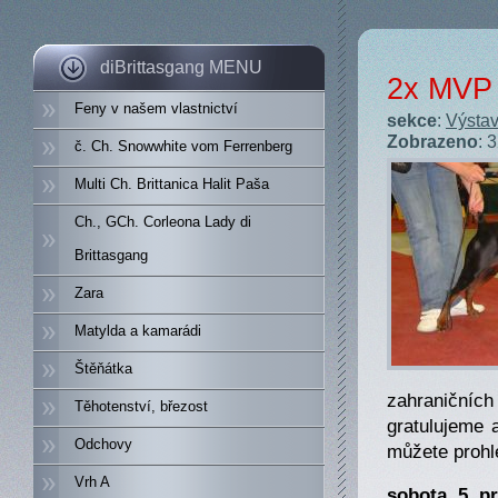
diBrittasgang MENU
2x MVP 
Feny v našem vlastnictví
sekce
:
Výstav
Zobrazeno
: 
č. Ch. Snowwhite vom Ferrenberg
Multi Ch. Brittanica Halit Paša
Ch., GCh. Corleona Lady di
Brittasgang
Zara
Matylda a kamarádi
Štěňátka
zahraničníc
Těhotenství, březost
gratulujeme 
Odchovy
můžete prohl
Vrh A
sobota, 5. p