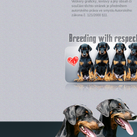
Veškerý grafický, textový a jiný obsah či
součást těchto stránek je předmětem
autorského práva ve smyslu Autorského
zákona č. 121/2000 §11.