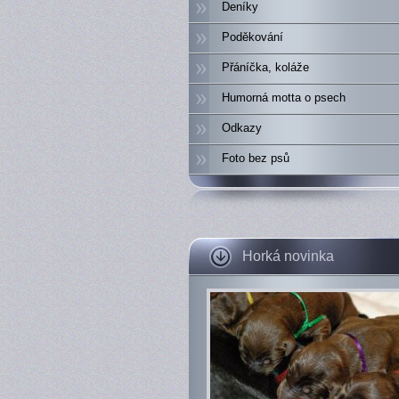
Deníky
Poděkování
Přáníčka, koláže
Humorná motta o psech
Odkazy
Foto bez psů
Horká novinka