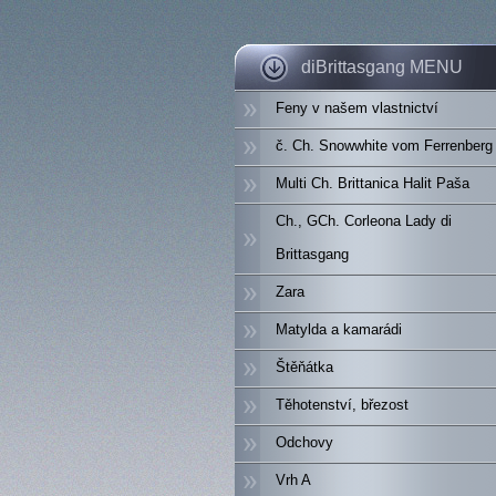
diBrittasgang MENU
Feny v našem vlastnictví
č. Ch. Snowwhite vom Ferrenberg
Multi Ch. Brittanica Halit Paša
Ch., GCh. Corleona Lady di
Brittasgang
Zara
Matylda a kamarádi
Štěňátka
Těhotenství, březost
Odchovy
Vrh A