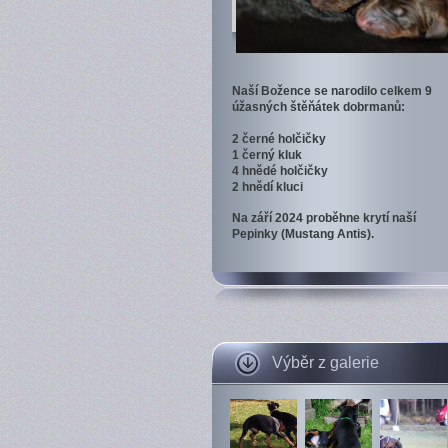
Naší Božence se narodilo celkem 9
úžasných štěňátek dobrmanů:
2 černé holčičky
1 černý kluk
4 hnědé holčičky
2 hnědí kluci
Na září 2024 proběhne krytí naší
Pepinky (Mustang Antis).
Výběr z galerie