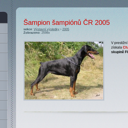
Šampion šampiónů ČR 2005
sekce
:
Výstavní výsledky
›
2005
Zobrazeno
: 2598x
V prestiž
získala
Ch.
skupině F