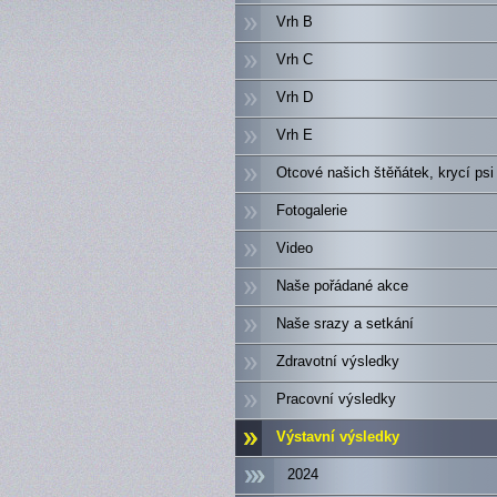
Vrh B
Vrh C
Vrh D
Vrh E
Otcové našich štěňátek, krycí psi
Fotogalerie
Video
Naše pořádané akce
Naše srazy a setkání
Zdravotní výsledky
Pracovní výsledky
Výstavní výsledky
2024