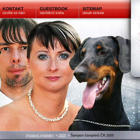
KONTAKT
GUESTBOOK
SITEMAP
ozvěte se nám
návštěvní kniha
obsah stránek
Výstavní výsledky
»
2005
»
Šampion šampiónů ČR 2005