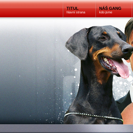
TITUL
NÁŠ GANG
hlavní strana
kdo jsme