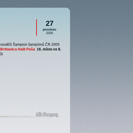
27
prosinec
2005
ní soutěži Šampion šampiónů ČR 2005
Brittanica Halit Paša
16. místo ve II.
CI
.