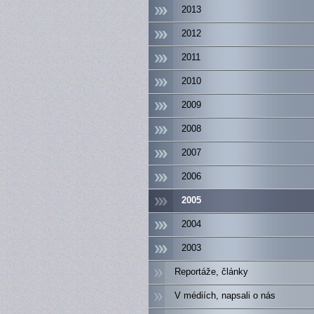
2013
2012
2011
2010
2009
2008
2007
2006
2005
2004
2003
Reportáže, články
V médiích, napsali o nás