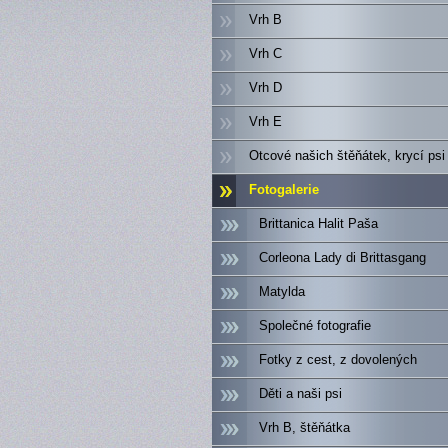
Vrh B
Vrh C
Vrh D
Vrh E
Otcové našich štěňátek, krycí psi
Fotogalerie
Brittanica Halit Paša
Corleona Lady di Brittasgang
Matylda
Společné fotografie
Fotky z cest, z dovolených
Děti a naši psi
Vrh B, štěňátka