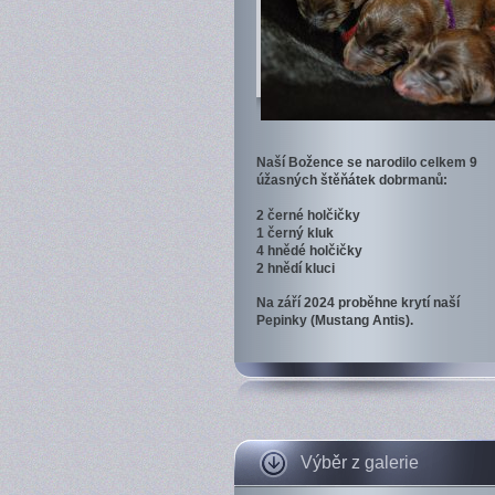
Naší Božence se narodilo celkem 9
úžasných štěňátek dobrmanů:
2 černé holčičky
1 černý kluk
4 hnědé holčičky
2 hnědí kluci
Na září 2024 proběhne krytí naší
Pepinky (Mustang Antis).
Výběr z galerie