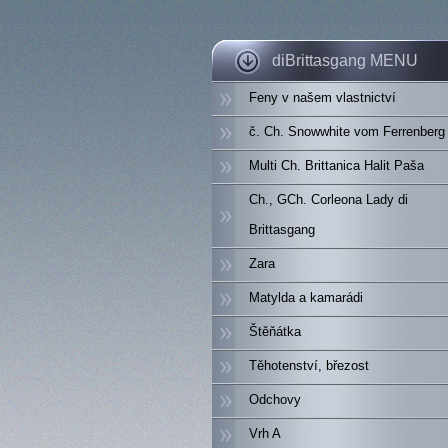
diBrittasgang MENU
Feny v našem vlastnictví
č. Ch. Snowwhite vom Ferrenberg
Multi Ch. Brittanica Halit Paša
Ch., GCh. Corleona Lady di
Brittasgang
Zara
Matylda a kamarádi
Štěňátka
Těhotenství, březost
Odchovy
Vrh A