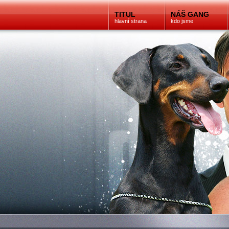
TITUL
NÁŠ GANG
hlavní strana
kdo jsme