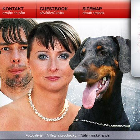
KONTAKT
GUESTBOOK
SITEMAP
ozvěte se nám
návštěvní kniha
obsah stránek
Fotogalerie
»
Výlety a procházky
»
Valentýnské rande