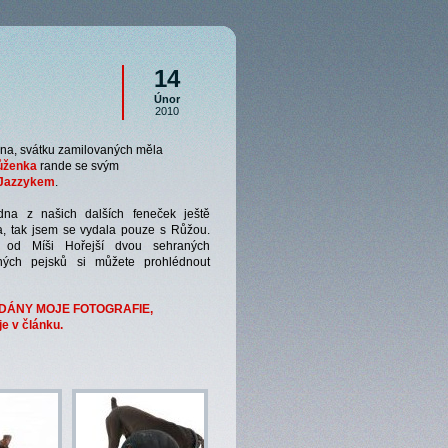
14
Únor
2010
na, svátku zamilovaných měla
ůženka
rande se svým
Jazzykem
.
edna z našich dalších feneček ještě
a, tak jsem se vydala pouze s Růžou.
ie od Míši Hořejší dvou sehraných
ných pejsků si můžete prohlédnout
DÁNY MOJE FOTOGRAFIE,
je v článku.