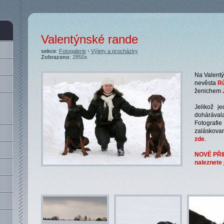
Valentýnské rande
sekce
:
Fotogalerie
›
Výlety a procházky
Zobrazeno
: 2850x
Na Valentý
nevěsta
R
ženichem
Jelikož j
dohárával
Fotograf
zaláskova
zde
.
NOVĚ PŘI
naleznete 