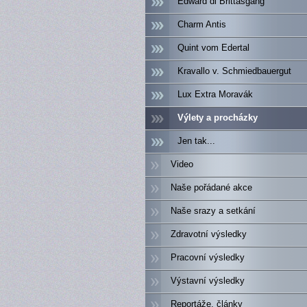
Edward di Brittasgang
Charm Antis
Quint vom Edertal
Kravallo v. Schmiedbauergut
Lux Extra Moravák
Výlety a procházky
Jen tak...
Video
Naše pořádané akce
Naše srazy a setkání
Zdravotní výsledky
Pracovní výsledky
Výstavní výsledky
Reportáže, články