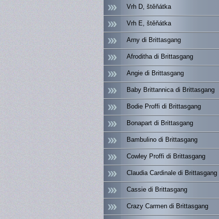
Vrh D, štěňátka
Vrh E, štěňátka
Arny di Brittasgang
Afroditha di Brittasgang
Angie di Brittasgang
Baby Brittannica di Brittasgang
Bodie Proffi di Brittasgang
Bonapart di Brittasgang
Bambulino di Brittasgang
Cowley Proffi di Brittasgang
Claudia Cardinale di Brittasgang
Cassie di Brittasgang
Crazy Carmen di Brittasgang