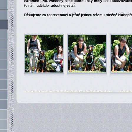
náramně užili. Všechny naše dobrmanky měly dost obdivovatelů
to nám udělalo radost největší.
Děkujeme za reprezentaci a ještě jednou všem srdečně blahopř