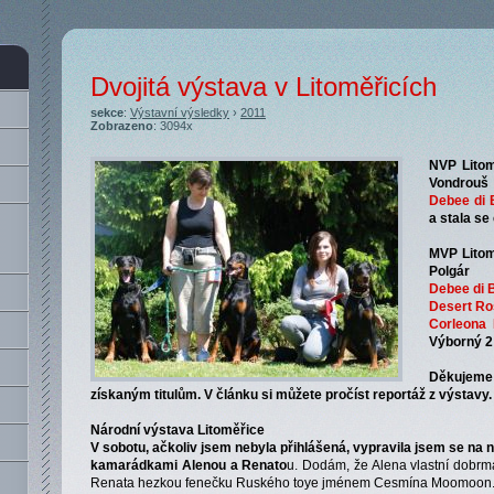
Dvojitá výstava v Litoměřicích
sekce
:
Výstavní výsledky
›
2011
Zobrazeno
: 3094x
NVP Litom
Vondrouš
Debee di 
a stala s
MVP Litom
Polgár
Debee di 
Desert Ro
Corleona 
Výborný 2
Děkujeme
získaným titulům. V článku si můžete pročíst reportáž z výstavy.
Národní výstava Litoměřice
V sobotu, ačkoliv jsem nebyla přihlášená, vypravila jsem se na
kamarádkami Alenou a Renato
u. Dodám, že Alena vlastní dobr
Renata hezkou fenečku Ruského toye jménem Cesmína Moomoon