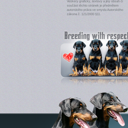
Veškerý grafický, textový a jiný obsah či
součást těchto stránek je předmětem
autorského práva ve smyslu Autorského
zákona č. 121/2000 §11.