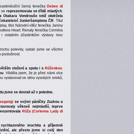
desetiměsíční černá fenečka
Debee di
á se
reprezentovala ve třídě mladých
.
 Otakara Vondrouše totiž obdržela
 čekatelství Junioršampiona ČR
. Titul
ay, titul Národní vítěz fenečka Janiny
Restless Heart. Renaty fenečka Cermína
 ostatním účastníkům výstavy moc
rochu polevily, vydali jsme se všichni
u poslušnost.
 větším složení a spolu i s
Růženkou
.
ou
. Věděla jsem, že je před námi více
u vystavovat ve stínu vysokých smrků,
u jsme se dostali až v poledne.
tasgang)
se svými páníčky Zuzkou a
tavovaly věkově nejmladší, teprve
eprezentovala
Růža (Corleona Lady di
 vychlazeného mochita a příjemné
stění, ale přesto jsme si celý den