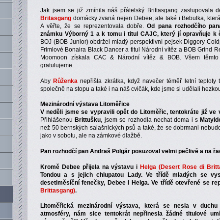
Jak jsem se již zmínila náš přátelský Brittasgang zastupovala 
Britasgang
domácky zvaná nejen Debee, ale také i Bebulka, kter
A věřte, že se reprezentovala dobře.
Od pana rozhodčího pana
známku Výborný 1 a k tomu i titul CAJC, který jí opravňuje k
BOJ (BOB Junior) obdržel mladý perspektivní pejsek Diggory Coldpl
Frimlové Bonaira Black Dancer a titul Národní vítěz a BOB Grind 
Moomoon získala CAC & Národní vítěz & BOB. Všem těmto i
gratulujeme.
Aby
Růženka
nepřišla zkrátka, když navečer téměř letní teploty t
společně na stopu a také i na náš cvičák, kde jsme si udělali hezko
Mezinárodní výstava Litoměřice
V neděli jsme se vypravili opět do Litoměřic, tentokráte již ve
Přihlášenou
Brittušku
, jsem se rozhodla nechat doma i s
Matyld
než 50 bernských salašnických psů a také, že se dobrmani nebudo
jako v sobotu, ale na zámkové dlažbě.
Pan rozhodčí pan Andraš Polgár posuzoval velmi pečlivě a na řad
Kromě Debee přijela na výstavu i
Helga (Desert Rose di Brit
Tondou a s jejich chlupatou Lady. Ve třídě mladých se vys
desetiměsíční fenečky, Debee i Helga. Ve třídě otevřené se r
Brittasgang)
.
Litoměřická mezinárodní výstava, která se nesla v duchu
atmosféry, nám sice tentokrát nepřinesla žádné titulové umí