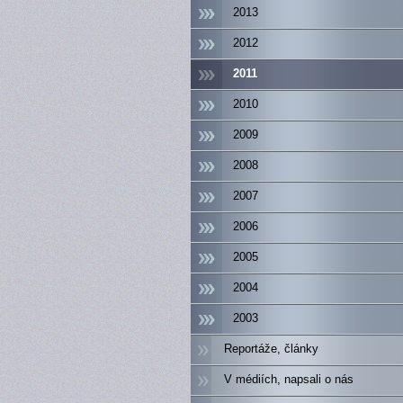
2013
2012
2011
2010
2009
2008
2007
2006
2005
2004
2003
Reportáže, články
V médiích, napsali o nás