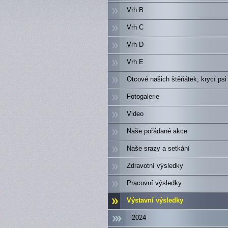
Vrh B
Vrh C
Vrh D
Vrh E
Otcové našich štěňátek, krycí psi
Fotogalerie
Video
Naše pořádané akce
Naše srazy a setkání
Zdravotní výsledky
Pracovní výsledky
Výstavní výsledky
2024