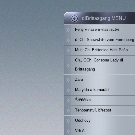
diBrittasgang MENU
Feny v našem vlastnictví
č. Ch. Snowwhite vom Ferrenberg
Multi Ch. Brittanica Halit Paša
Ch., GCh. Corleona Lady di
Brittasgang
Zara
Matylda a kamarádi
Štěňátka
Těhotenství, březost
Odchovy
Vrh A