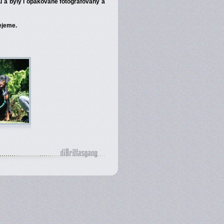
 a byly i opakovaně fotografovány a
ejeme.