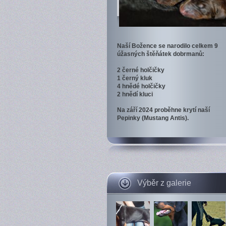
Naší Božence se narodilo celkem 9
úžasných štěňátek dobrmanů:
2 černé holčičky
1 černý kluk
4 hnědé holčičky
2 hnědí kluci
Na září 2024 proběhne krytí naší
Pepinky (Mustang Antis).
Výběr z galerie