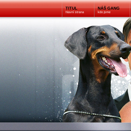
TITUL
NÁŠ GANG
hlavní strana
kdo jsme