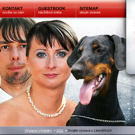
KONTAKT
GUESTBOOK
SITEMAP
ozvěte se nám
návštěvní kniha
obsah stránek
Výstavní výsledky
»
2011
»
Dvojitá výstava v Litoměřicích