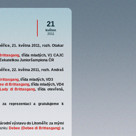
21
květen
2011
ěřice, 21. května 2011, rozh. Otakar
Brittasgang
, třída mladých, V1 CAJC
e čekatelkou Junioršampiona ČR
ěřice, 22. května 2011, rozh. Andraš
Brittasgang
, třída mladých, VD3
se di Brittasgang
, třída mladých, VD4
Lady di Brittasgang
, třída otevřená,
 za reprezentaci a gratulujeme k
 národní výstavu do Litoměřic za mými
manku
Debee (Debee di Brittasgang)
a
.