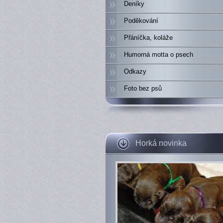
Deníky
Poděkování
Přáníčka, koláže
Humorná motta o psech
Odkazy
Foto bez psů
Horká novinka