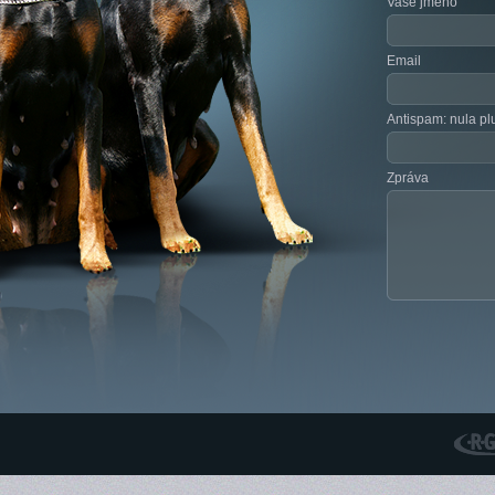
Vaše jméno
Email
Antispam: nula pl
Zpráva
RGS N