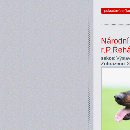
pokračování člá
Národní
r.P.Řeh
sekce
:
Výstav
Zobrazeno
: 