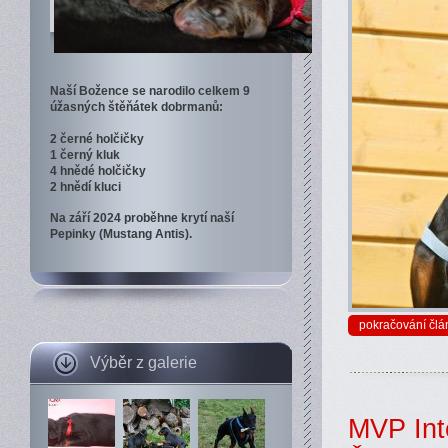
Naší Božence se narodilo celkem 9
úžasných štěňátek dobrmanů:
2 černé holčičky
1 černý kluk
4 hnědé holčičky
2 hnědí kluci
Na září 2024 proběhne krytí naší
Pepinky (Mustang Antis).
pokračování člá
Výběr z galerie
MVP Inte