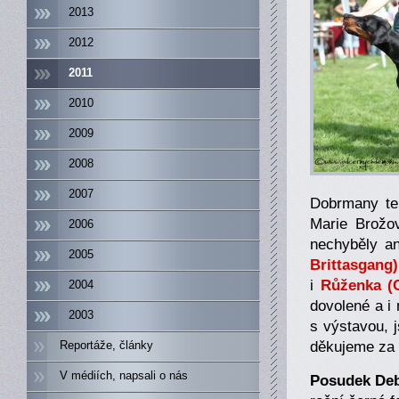
2013
2012
2011
2010
2009
2008
2007
Dobrmany te
Marie Brožo
2006
nechyběly a
2005
Brittasgang)
i
Růženka (C
2004
dovolené a i
2003
s výstavou, 
děkujeme za 
Reportáže, články
V médiích, napsali o nás
Posudek Debe