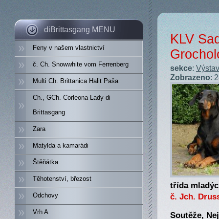
diBrittasgang MENU
KLV Sad
Feny v našem vlastnictví
Grochol
č. Ch. Snowwhite vom Ferrenberg
sekce
:
Výstav
Zobrazeno
: 
Multi Ch. Brittanica Halit Paša
Ch., GCh. Corleona Lady di
Brittasgang
Zara
Matylda a kamarádi
Štěňátka
Těhotenství, březost
třída mladýc
č. Jch. Drus
Odchovy
Vrh A
Soutěže, Nej