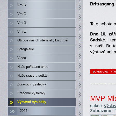
Brittasgang,
Vrh B
Vrh C
Vrh D
Tato sobota 
Vrh E
Dne 10. zář
Sadské.
I te
Otcové našich štěňátek, krycí psi
s naší Brit
Fotogalerie
výstavě ani n
Video
Naše pořádané akce
pokračování člá
Naše srazy a setkání
Zdravotní výsledky
Pracovní výsledky
MVP Mla
Výstavní výsledky
sekce
:
Výstav
Zobrazeno
: 
2024