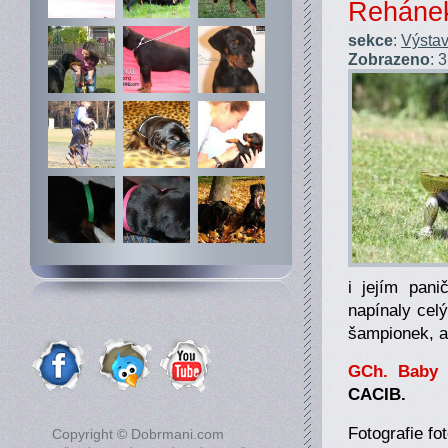
Řeháne
sekce
:
Výstav
Zobrazeno
: 
i jejím pan
napínaly celý
šampionek, a
GCh. Baby B
CACIB.
Fotografie f
Copyright © Dobrmani.com