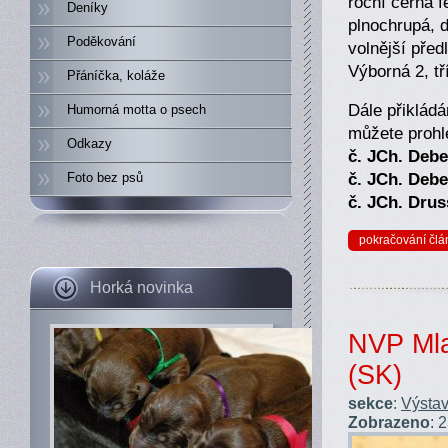
roční černá f
Deníky
plnochrupá, d
Poděkování
volnější před
Výborná 2, t
Přáníčka, koláže
Dále přikládá
Humorná motta o psech
můžete prohlé
Odkazy
č. JCh. Debe
č. JCh. Debe
Foto bez psů
č. JCh. Drus
pokračování člá
Horká novinka
NVP Mla
(SK)
sekce
:
Výstav
Zobrazeno
: 