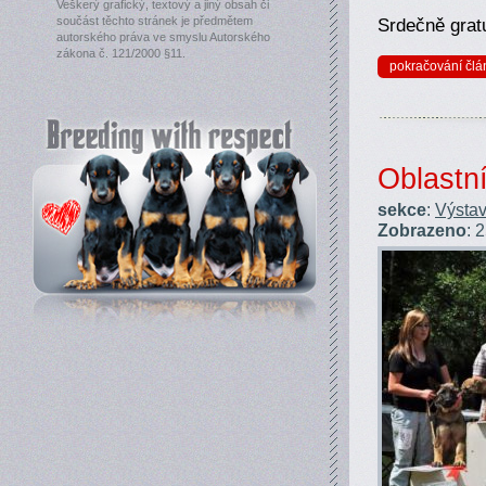
Veškerý grafický, textový a jiný obsah či
Srdečně gratu
součást těchto stránek je předmětem
autorského práva ve smyslu Autorského
zákona č. 121/2000 §11.
pokračování člá
Oblastn
sekce
:
Výstav
Zobrazeno
: 