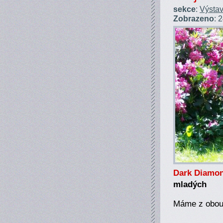
sekce
:
Výstav
Zobrazeno
: 
Dark Diamon
mladých
Máme z obou 