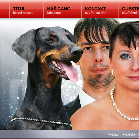
TITUL
NÁŠ GANG
KONTAKT
GUEST
hlavní strana
kdo jsme
ozvěte se nám
návštěvní 
Výstavní výsledky