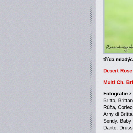
třída mladý
Desert Rose 
Multi Ch. Br
Fotografie z
Britta, Britt
Růža, Corleo
Arny di Britt
Sendy, Baby B
Dante, Druss