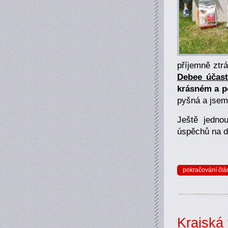
příjemně ztr
Debee účast
krásném a p
pyšná a jsem 
Ještě jedno
úspěchů na d
pokračování člá
Krajská