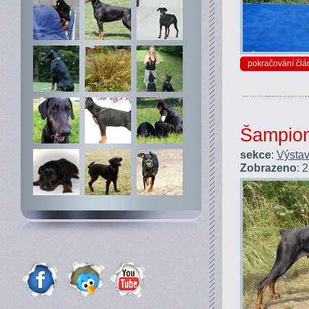
pokračování člá
Šampio
sekce
:
Výstav
Zobrazeno
: 