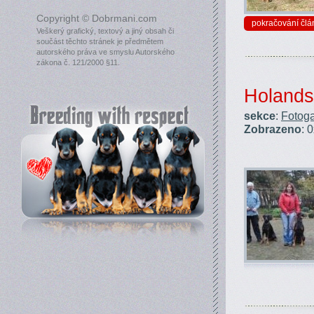
Copyright © Dobrmani.com
pokračování člá
Veškerý grafický, textový a jiný obsah či
součást těchto stránek je předmětem
autorského práva ve smyslu Autorského
zákona č. 121/2000 §11.
Holands
sekce
:
Fotoga
Zobrazeno
: 