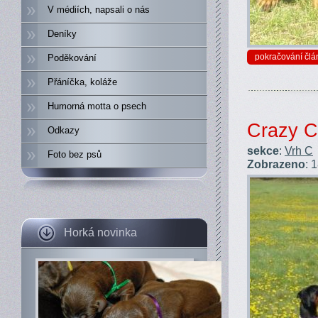
V médiích, napsali o nás
Deníky
pokračování člá
Poděkování
Přáníčka, koláže
Humorná motta o psech
Crazy C
Odkazy
sekce
:
Vrh C
Foto bez psů
Zobrazeno
: 
Horká novinka