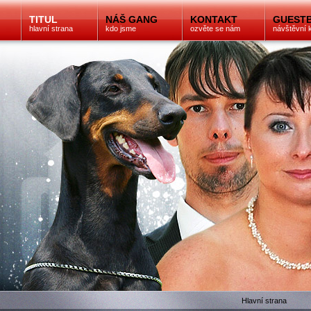
TITUL
NÁŠ GANG
KONTAKT
GUEST
hlavní strana
kdo jsme
ozvěte se nám
návštěvní 
Hlavní strana