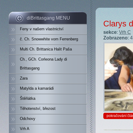
diBrittasgang MENU
Clarys d
Feny v našem vlastnictví
sekce
:
Vrh C
Zobrazeno
: 
č. Ch. Snowwhite vom Ferrenberg
Multi Ch. Brittanica Halit Paša
Ch., GCh. Corleona Lady di
Brittasgang
Zara
Matylda a kamarádi
Štěňátka
Těhotenství, březost
pokračování člá
Odchovy
Vrh A