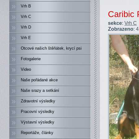
Vrh B
Caribic 
Vrh C
sekce
:
Vrh C
Vrh D
Zobrazeno
: 
Vrh E
Otcové našich štěňátek, krycí psi
Fotogalerie
Video
Naše pořádané akce
Naše srazy a setkání
Zdravotní výsledky
Pracovní výsledky
Výstavní výsledky
Reportáže, články