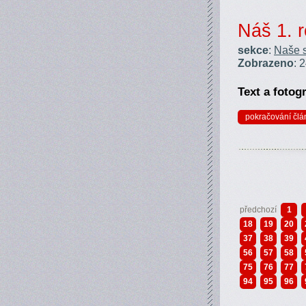
Náš 1. r
sekce
:
Naše s
Zobrazeno
: 
Text a fotogr
pokračování člá
předchozí
1
18
19
20
37
38
39
56
57
58
75
76
77
94
95
96