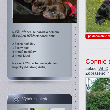
Naší Božence se narodilo celkem 9
úžasných štěňátek dobrmanů:
pokračování člá
2 černé holčičky
1 černý kluk
4 hnědé holčičky
2 hnědí kluci
Connie d
Na září 2024 proběhne krytí naší
Pepinky (Mustang Antis).
sekce
:
Vrh C
Zobrazeno
: 
Výběr z galerie