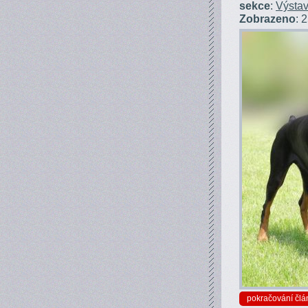
sekce
:
Výstav
Zobrazeno
: 
pokračování člá