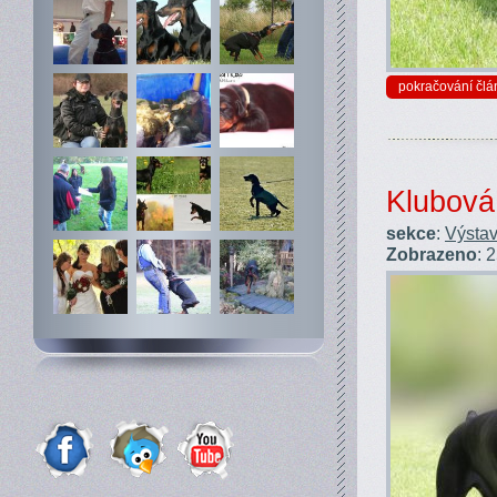
pokračování člá
Klubová
sekce
:
Výstav
Zobrazeno
: 