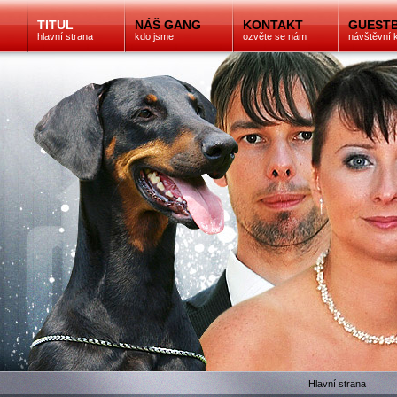
TITUL
NÁŠ GANG
KONTAKT
GUEST
hlavní strana
kdo jsme
ozvěte se nám
návštěvní 
Hlavní strana