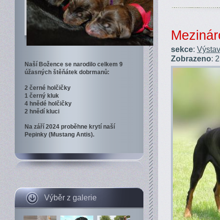
Mezinár
sekce
:
Výstav
Zobrazeno
: 
Naší Božence se narodilo celkem 9
úžasných štěňátek dobrmanů:
2 černé holčičky
1 černý kluk
4 hnědé holčičky
2 hnědí kluci
Na září 2024 proběhne krytí naší
Pepinky (Mustang Antis).
Výběr z galerie