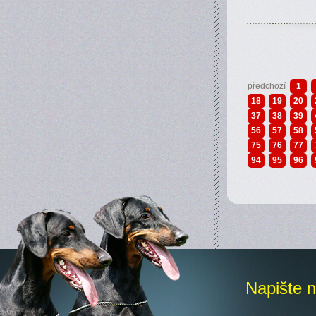
předchozí
1
18
19
20
37
38
39
56
57
58
75
76
77
94
95
96
Napište 