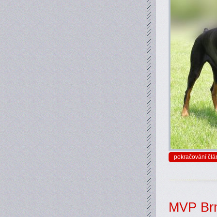
pokračování člá
MVP Brn