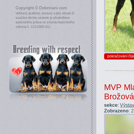
Copyright © Dobrmani.com
Veškerý grafický, textový a jiný obsah či
součást těchto stránek je předmětem
autorského práva ve smyslu Autorského
zákona č. 121/2000 §11.
pokračování člá
MVP Mla
Brožová
sekce
:
Výstav
Zobrazeno
: 