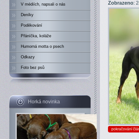
Zobrazeno
: 
V médiích, napsali o nás
Deníky
Poděkování
Přáníčka, koláže
Humorná motta o psech
Odkazy
Foto bez psů
Horká novinka
pokračování člá