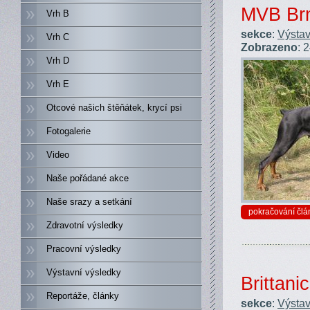
MVB Brn
Vrh B
sekce
:
Výstav
Vrh C
Zobrazeno
: 
Vrh D
Vrh E
Otcové našich štěňátek, krycí psi
Fotogalerie
Video
Naše pořádané akce
Naše srazy a setkání
pokračování člá
Zdravotní výsledky
Pracovní výsledky
Výstavní výsledky
Brittani
Reportáže, články
sekce
:
Výstav