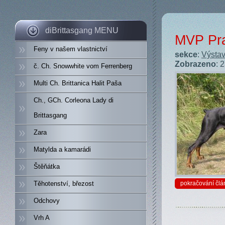
diBrittasgang MENU
MVP Pra
Feny v našem vlastnictví
sekce
:
Výstav
Zobrazeno
: 
č. Ch. Snowwhite vom Ferrenberg
Multi Ch. Brittanica Halit Paša
Ch., GCh. Corleona Lady di
Brittasgang
Zara
Matylda a kamarádi
Štěňátka
Těhotenství, březost
pokračování člá
Odchovy
Vrh A