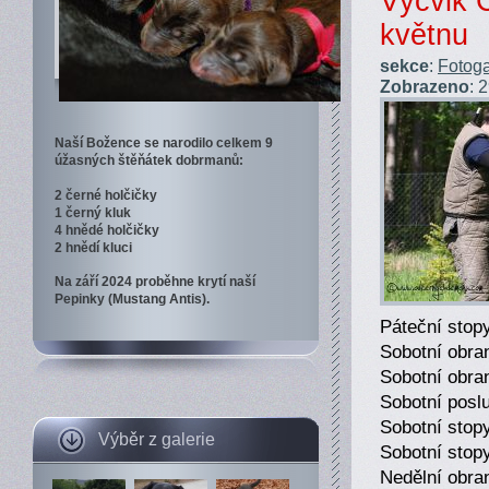
Výcvik 
květnu
sekce
:
Fotoga
Zobrazeno
: 
Naší Božence se narodilo celkem 9
úžasných štěňátek dobrmanů:
2 černé holčičky
1 černý kluk
4 hnědé holčičky
2 hnědí kluci
Na září 2024 proběhne krytí naší
Pepinky (Mustang Antis).
Páteční stop
Sobotní obra
Sobotní obra
Sobotní posl
Sobotní sto
Výběr z galerie
Sobotní stop
Nedělní obra