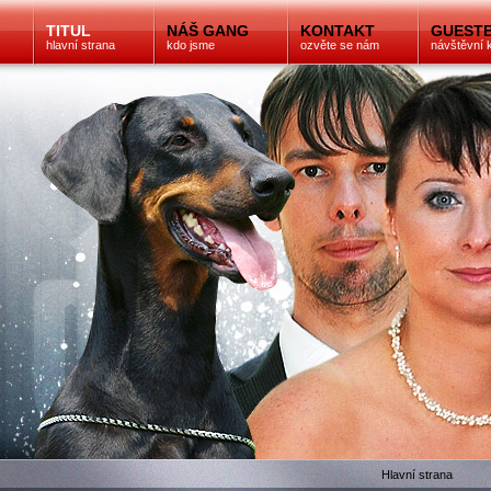
TITUL
NÁŠ GANG
KONTAKT
GUEST
hlavní strana
kdo jsme
ozvěte se nám
návštěvní 
Hlavní strana