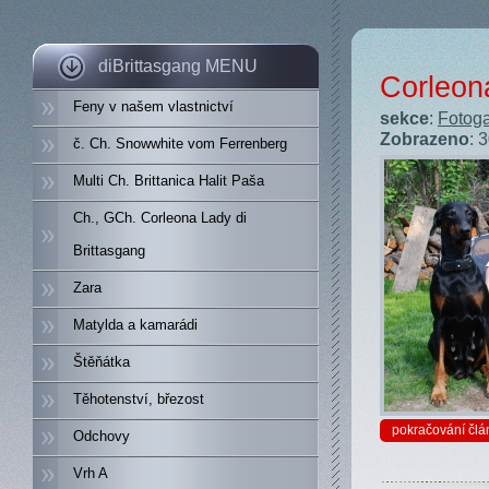
diBrittasgang MENU
Corleon
Feny v našem vlastnictví
sekce
:
Fotoga
Zobrazeno
: 
č. Ch. Snowwhite vom Ferrenberg
Multi Ch. Brittanica Halit Paša
Ch., GCh. Corleona Lady di
Brittasgang
Zara
Matylda a kamarádi
Štěňátka
Těhotenství, březost
pokračování člá
Odchovy
Vrh A