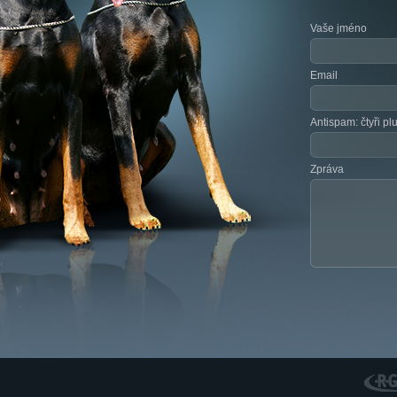
Vaše jméno
Email
Antispam: čtyři pl
Zpráva
RGS N