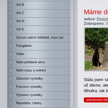
Vrh B
Máme d
Vrh C
sekce
:
Report
Vrh D
Zobrazeno
: 
Vrh E
Otcové našich štěňátek, krycí psi
Fotogalerie
Video
Naše pořádané akce
Naše srazy a setkání
Zdravotní výsledky
Stála jsem t
už dávno, ale
Pracovní výsledky
těhulka, tak 
Výstavní výsledky
pokračování člá
Reportáže, články