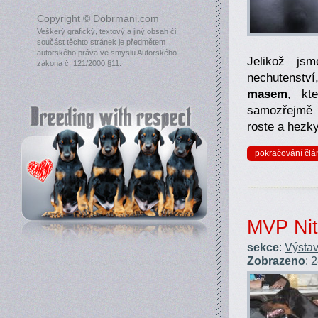
Copyright © Dobrmani.com
Veškerý grafický, textový a jiný obsah či
součást těchto stránek je předmětem
autorského práva ve smyslu Autorského
Jelikož js
zákona č. 121/2000 §11.
nechutenství
masem
, kt
samozřejmě p
roste a hezky
pokračování člá
MVP Nitr
sekce
:
Výstav
Zobrazeno
: 