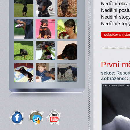
Nedělní obra
Nedělní posl
Nedělní sto
Nedělní stop
pokračování člá
První m
sekce
:
Report
Zobrazeno
: 