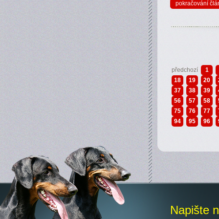
pokračování člá
předchozí
1
18
19
20
37
38
39
56
57
58
75
76
77
94
95
96
Napište 