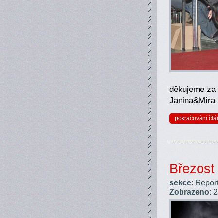
děkujeme za v
Janina&Míra
pokračování člá
Březost
sekce
:
Report
Zobrazeno
: 