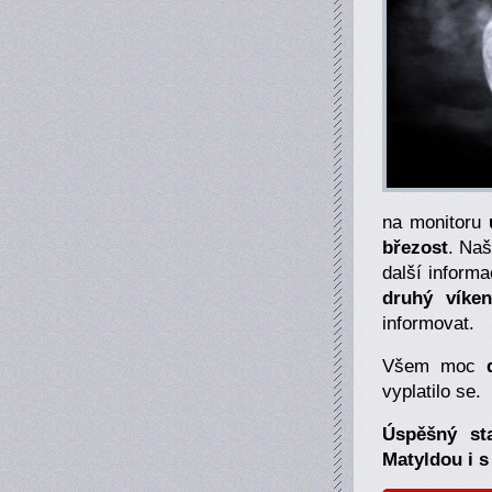
na monitoru
březost
. Naš
další inform
druhý víke
informovat.
Všem moc
vyplatilo se.
Úspěšný sta
Matyldou i 