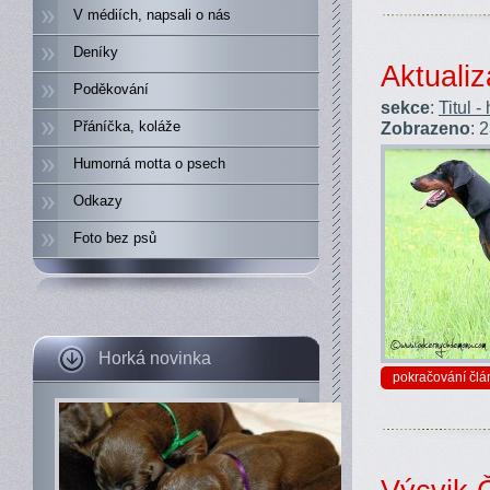
V médiích, napsali o nás
Deníky
Aktualiz
Poděkování
sekce
:
Titul -
Zobrazeno
: 
Přáníčka, koláže
Humorná motta o psech
Odkazy
Foto bez psů
Horká novinka
pokračování člá