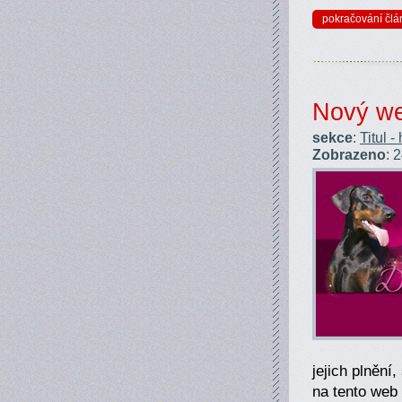
pokračování člá
Nový w
sekce
:
Titul -
Zobrazeno
: 
jejich plnění
na tento web 