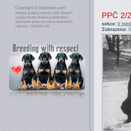
Copyright © Dobrmani.com
PPČ 2/
Veškerý grafický, textový a jiný obsah či
součást těchto stránek je předmětem
autorského práva ve smyslu Autorského
sekce
:
V médi
zákona č. 121/2000 §11.
Zobrazeno
: 