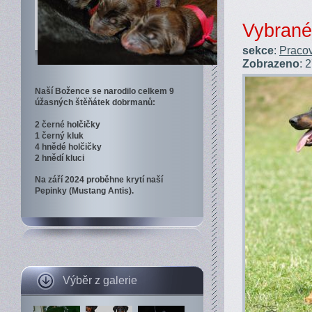
Vybrané
sekce
:
Pracov
Zobrazeno
: 
Naší Božence se narodilo celkem 9
úžasných štěňátek dobrmanů:
2 černé holčičky
1 černý kluk
4 hnědé holčičky
2 hnědí kluci
Na září 2024 proběhne krytí naší
Pepinky (Mustang Antis).
Výběr z galerie