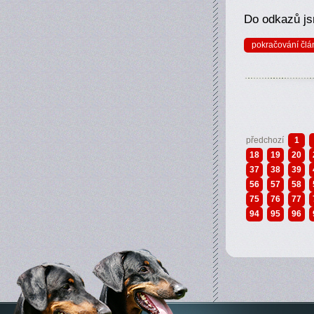
Do odkazů jsm
pokračování člá
předchozí
1
18
19
20
37
38
39
56
57
58
75
76
77
94
95
96