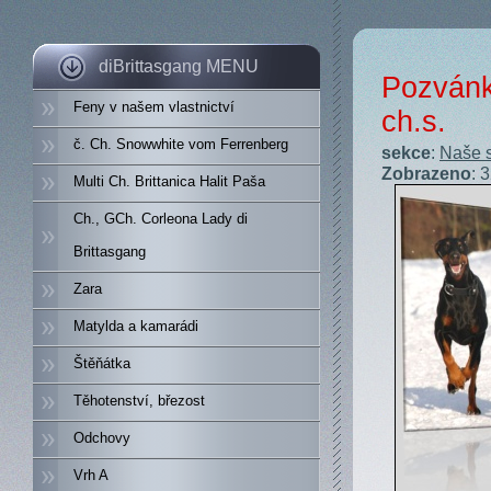
diBrittasgang MENU
Pozvánk
Feny v našem vlastnictví
ch.s.
č. Ch. Snowwhite vom Ferrenberg
sekce
:
Naše s
Zobrazeno
: 
Multi Ch. Brittanica Halit Paša
Ch., GCh. Corleona Lady di
Brittasgang
Zara
Matylda a kamarádi
Štěňátka
Těhotenství, březost
Odchovy
Vrh A