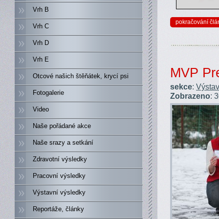
Vrh B
pokračování člá
Vrh C
Vrh D
Vrh E
MVP Pre
Otcové našich štěňátek, krycí psi
sekce
:
Výstav
Fotogalerie
Zobrazeno
: 
Video
Naše pořádané akce
Naše srazy a setkání
Zdravotní výsledky
Pracovní výsledky
Výstavní výsledky
Reportáže, články