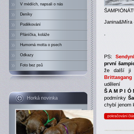
V médiích, napsali o nás
ŠAMPIÓNÁT
Deníky
Janina&Míra
Poděkování
.
Přáníčka, koláže
Humorná motta o psech
Odkazy
PS:
Sendyn
první šampi
Foto bez psů
že další j
Brittasgang
udělení
Š A M P I Ó
podmínky
Ša
Horká novinka
chybí jenom 
pokračování člá