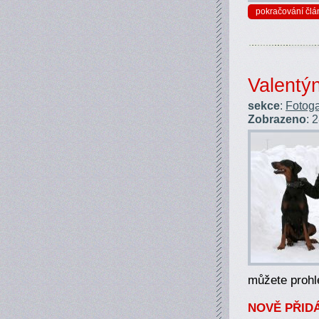
pokračování člá
Valentý
sekce
:
Fotoga
Zobrazeno
: 
můžete proh
NOVĚ PŘIDÁ