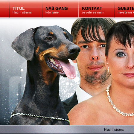
TITUL
NÁŠ GANG
KONTAKT
GUEST
hlavní strana
kdo jsme
ozvěte se nám
návštěvní 
Hlavní strana