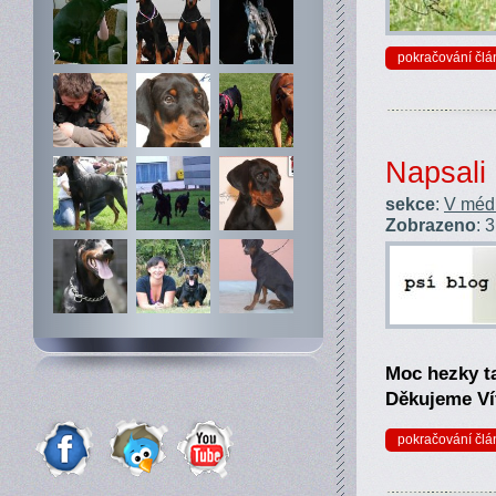
pokračování člá
Napsali 
sekce
:
V médi
Zobrazeno
: 
Moc hezky ta
Děkujeme Ví
pokračování člá