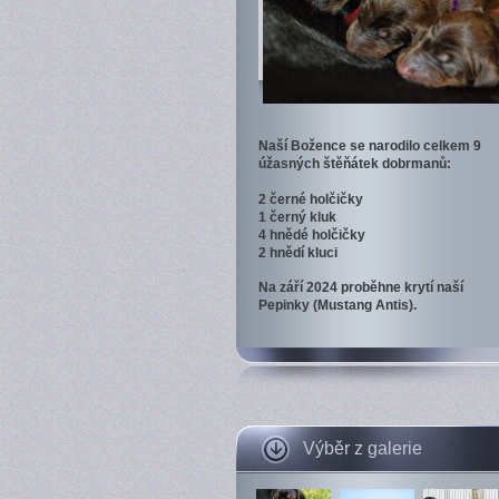
Naší Božence se narodilo celkem 9
úžasných štěňátek dobrmanů:
2 černé holčičky
1 černý kluk
4 hnědé holčičky
2 hnědí kluci
Na září 2024 proběhne krytí naší
Pepinky (Mustang Antis).
Výběr z galerie