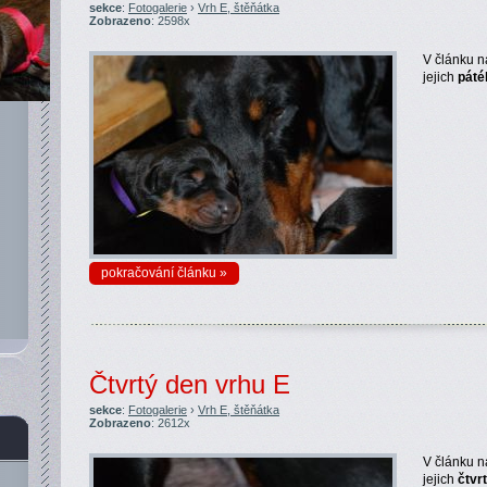
sekce
:
Fotogalerie
›
Vrh E, štěňátka
Zobrazeno
: 2598x
V článku n
jejich
páté
pokračování článku »
Čtvrtý den vrhu E
sekce
:
Fotogalerie
›
Vrh E, štěňátka
Zobrazeno
: 2612x
V článku n
jejich
čtvr