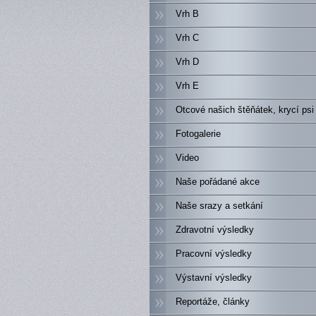
Vrh B
Vrh C
Vrh D
Vrh E
Otcové našich štěňátek, krycí psi
Fotogalerie
Video
Naše pořádané akce
Naše srazy a setkání
Zdravotní výsledky
Pracovní výsledky
Výstavní výsledky
Reportáže, články