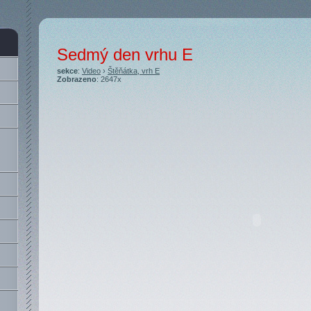
Sedmý den vrhu E
sekce
:
Video
›
Štěňátka, vrh E
Zobrazeno
: 2647x