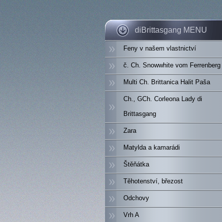
diBrittasgang MENU
Feny v našem vlastnictví
č. Ch. Snowwhite vom Ferrenberg
Multi Ch. Brittanica Halit Paša
Ch., GCh. Corleona Lady di
Brittasgang
Zara
Matylda a kamarádi
Štěňátka
Těhotenství, březost
Odchovy
Vrh A