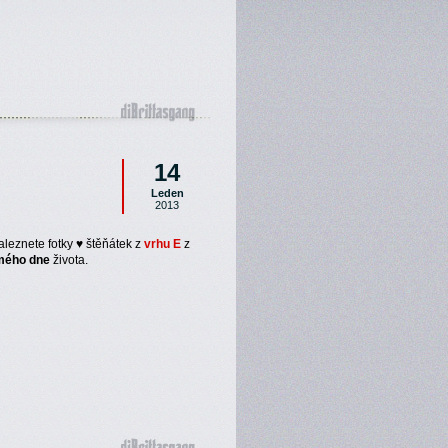
14
Leden
2013
aleznete fotky ♥ štěňátek z
vrhu E
z
mého dne
života.