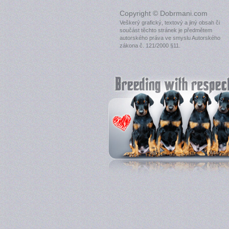
Copyright © Dobrmani.com
Veškerý grafický, textový a jiný obsah či
součást těchto stránek je předmětem
autorského práva ve smyslu Autorského
zákona č. 121/2000 §11.