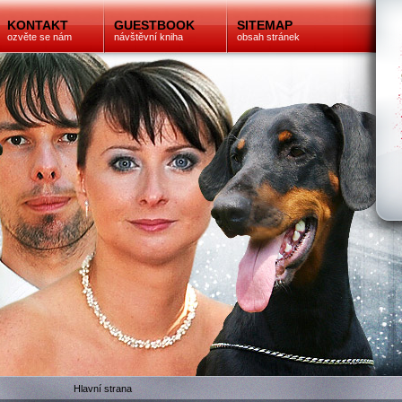
KONTAKT
GUESTBOOK
SITEMAP
ozvěte se nám
návštěvní kniha
obsah stránek
Hlavní strana