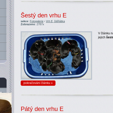
Šestý den vrhu E
sekce
:
Fotogalerie
›
Vrh E, štěňátka
Zobrazeno
: 2787x
V článku n
jejich
šest
pokračování článku »
Pátý den vrhu E