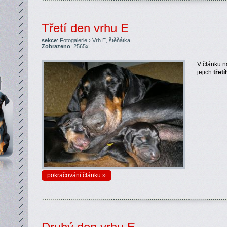
Třetí den vrhu E
sekce
:
Fotogalerie
›
Vrh E, štěňátka
Zobrazeno
: 2565x
V článku n
jejich
třetí
pokračování článku »