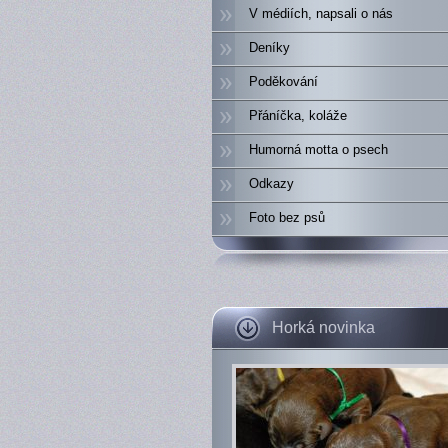
V médiích, napsali o nás
Deníky
Poděkování
Přáníčka, koláže
Humorná motta o psech
Odkazy
Foto bez psů
Horká novinka