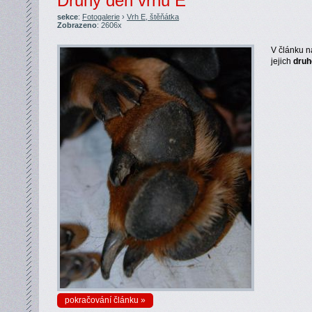
Druhý den vrhu E
sekce
:
Fotogalerie
›
Vrh E, štěňátka
Zobrazeno
: 2606x
V článku n
jejich
druh
pokračování článku »