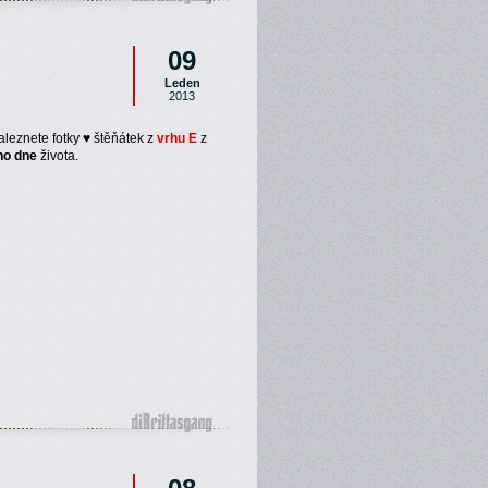
09
Leden
2013
aleznete fotky ♥ štěňátek z
vrhu E
z
ho dne
života.