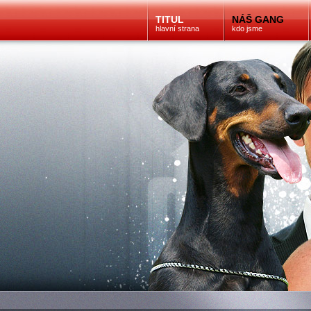
TITUL
NÁŠ GANG
hlavní strana
kdo jsme