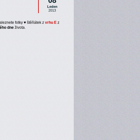
08
Leden
2013
aleznete fotky ♥ štěňátek z
vrhu E
z
ého dne
života.