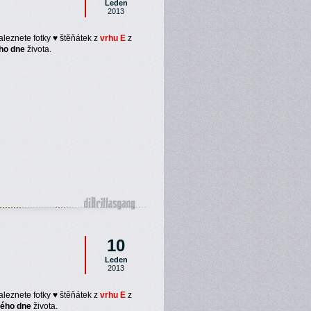
Leden
2013
aleznete fotky ♥ štěňátek z
vrhu E
z
ho dne
života.
10
Leden
2013
aleznete fotky ♥ štěňátek z
vrhu E
z
tého dne
života.