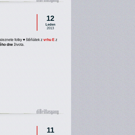
12
Leden
2013
aleznete fotky ♥ štěňátek z
vrhu E
z
ého dne
života.
11