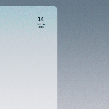
14
Leden
2013