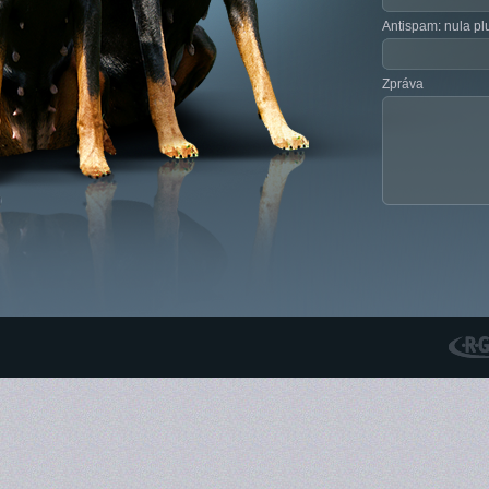
Antispam: nula plu
Zpráva
RGS N