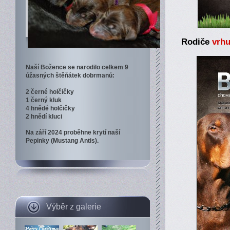
Rodiče
vrhu
Naší Božence se narodilo celkem 9
úžasných štěňátek dobrmanů:
2 černé holčičky
1 černý kluk
4 hnědé holčičky
2 hnědí kluci
Na září 2024 proběhne krytí naší
Pepinky (Mustang Antis).
Výběr z galerie