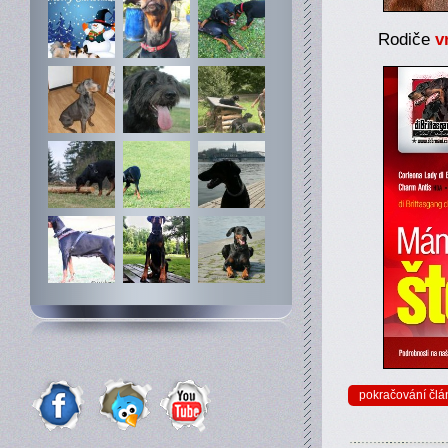
Rodiče
v
pokračování člá