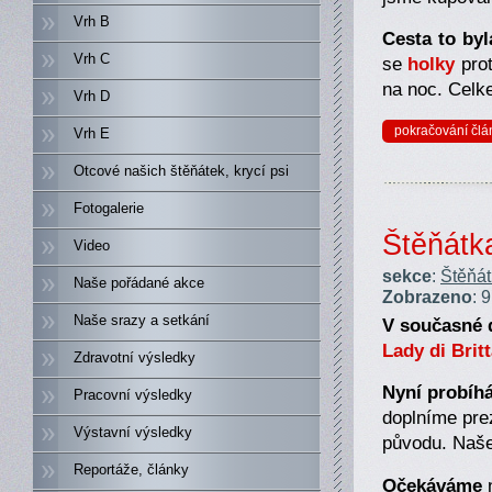
Vrh B
Cesta to by
Vrh C
se
holky
prot
na noc. Celke
Vrh D
pokračování člá
Vrh E
Otcové našich štěňátek, krycí psi
Fotogalerie
Štěňátk
Video
sekce
:
Štěňá
Naše pořádané akce
Zobrazeno
: 
Naše srazy a setkání
V současné 
Lady di Brit
Zdravotní výsledky
Nyní probíh
Pracovní výsledky
doplníme pre
Výstavní výsledky
původu. Naše
Reportáže, články
Očekáváme
n