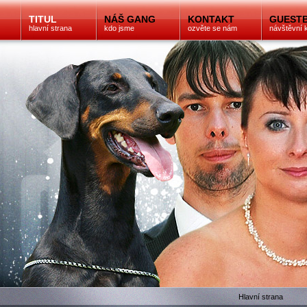
TITUL
NÁŠ GANG
KONTAKT
GUEST
hlavní strana
kdo jsme
ozvěte se nám
návštěvní 
Hlavní strana