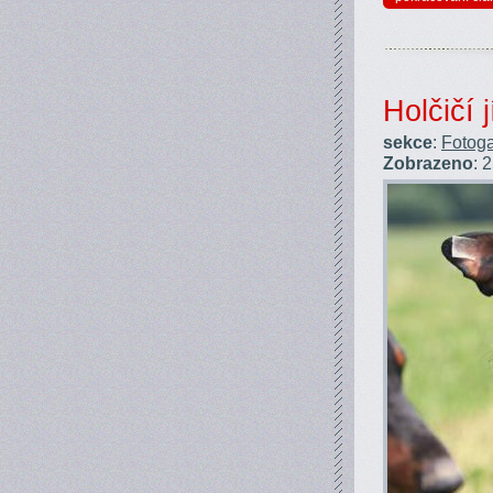
Holčičí 
sekce
:
Fotoga
Zobrazeno
: 