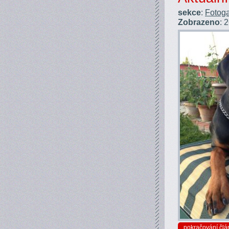
sekce
:
Fotoga
Zobrazeno
: 
pokračování člá