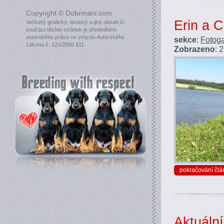
Copyright © Dobrmani.com
Erin a C
Veškerý grafický, textový a jiný obsah či
součást těchto stránek je předmětem
autorského práva ve smyslu Autorského
sekce
:
Fotoga
zákona č. 121/2000 §11.
Zobrazeno
: 
pokračování člá
Aktuální