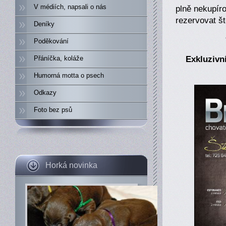
V médiích, napsali o nás
plně nekupír
rezervovat š
Deníky
Poděkování
Exkluzivní
Přáníčka, koláže
Humorná motta o psech
Odkazy
Foto bez psů
Horká novinka