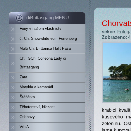
diBrittasgang MENU
Chorvat
Feny v našem vlastnictví
sekce
:
Fotoga
Zobrazeno
: 
č. Ch. Snowwhite vom Ferrenberg
Multi Ch. Brittanica Halit Paša
Ch., GCh. Corleona Lady di
Brittasgang
Zara
Matylda a kamarádi
Štěňátka
Těhotenství, březost
krabici kval
kusového ma
Odchovy
zeleninu. Os
Vrh A
jsme kupoval