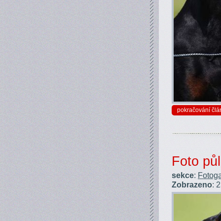
pokračování člá
Foto půl
sekce
:
Fotoga
Zobrazeno
: 