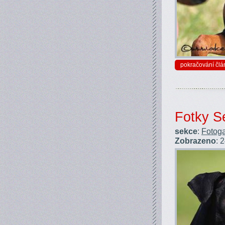
pokračování člá
Fotky S
sekce
:
Fotoga
Zobrazeno
: 