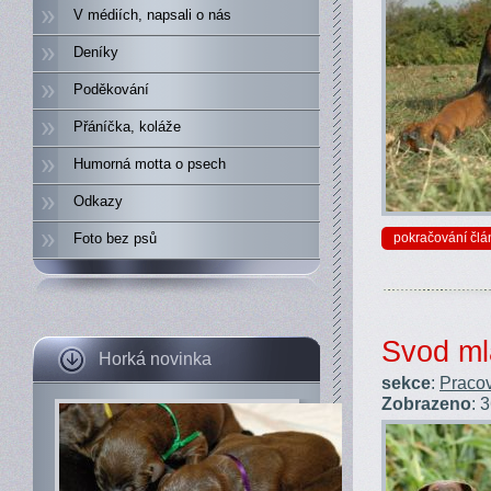
V médiích, napsali o nás
Deníky
Poděkování
Přáníčka, koláže
Humorná motta o psech
Odkazy
Foto bez psů
pokračování člá
Svod ml
Horká novinka
sekce
:
Pracov
Zobrazeno
: 