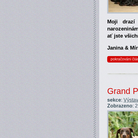
Moji drazí
narozeninám,
ať jste všich
Janina & Mír
pokračování člá
Grand P
sekce
:
Výstav
Zobrazeno
: 