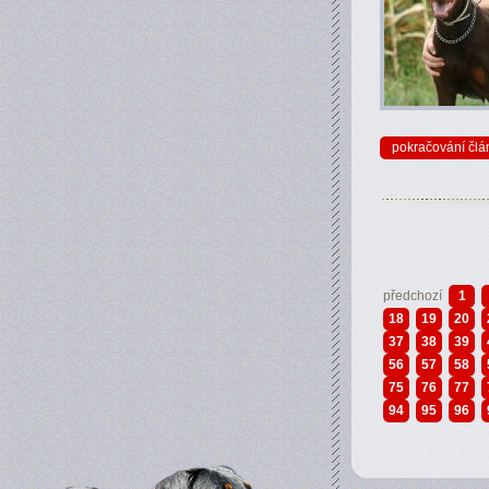
pokračování člá
předchozí
1
18
19
20
37
38
39
56
57
58
75
76
77
94
95
96