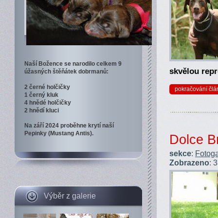
Naší Božence se narodilo celkem 9
skvělou repr
úžasných štěňátek dobrmanů:
2 černé holčičky
pokračování člá
1 černý kluk
4 hnědé holčičky
2 hnědí kluci
Na září 2024 proběhne krytí naší
Pepinky (Mustang Antis).
Dolce Br
sekce
:
Fotoga
Zobrazeno
: 
Výběr z galerie