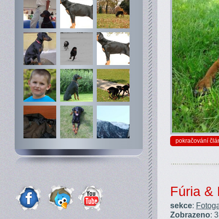
pokračování člá
Fúria & 
sekce
:
Fotoga
Zobrazeno
: 