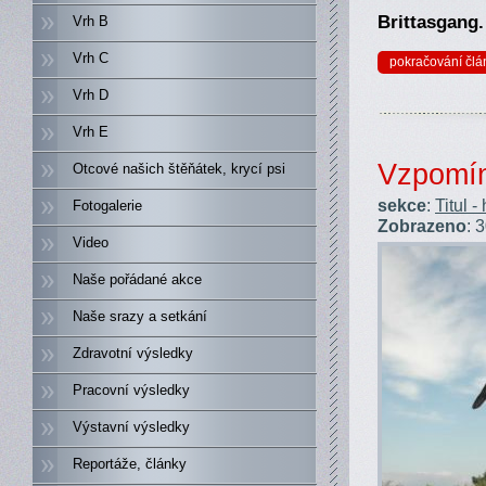
Brittasgang.
Vrh B
Vrh C
pokračování člá
Vrh D
Vrh E
Vzpomí
Otcové našich štěňátek, krycí psi
sekce
:
Titul -
Fotogalerie
Zobrazeno
: 
Video
Naše pořádané akce
Naše srazy a setkání
Zdravotní výsledky
Pracovní výsledky
Výstavní výsledky
Reportáže, články