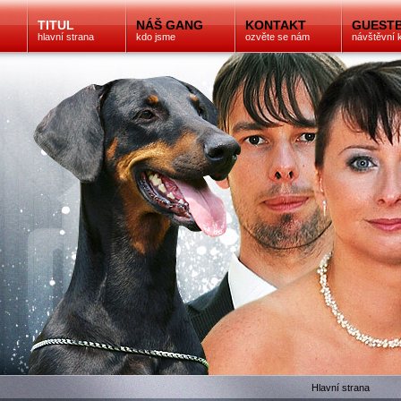
TITUL
NÁŠ GANG
KONTAKT
GUEST
hlavní strana
kdo jsme
ozvěte se nám
návštěvní 
Hlavní strana