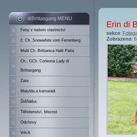
diBrittasgang MENU
Erin di 
Feny v našem vlastnictví
sekce
:
Fotoga
Zobrazeno
: 
č. Ch. Snowwhite vom Ferrenberg
Multi Ch. Brittanica Halit Paša
Ch., GCh. Corleona Lady di
Brittasgang
Zara
Matylda a kamarádi
Štěňátka
Těhotenství, březost
Odchovy
Vrh A