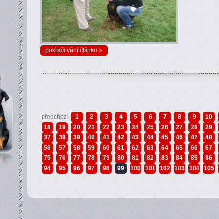
pokračování článku »
předchozí
1
2
3
4
5
6
7
8
9
10
18
19
20
21
22
23
24
25
26
27
28
29
37
38
39
40
41
42
43
44
45
46
47
48
56
57
58
59
60
61
62
63
64
65
66
67
75
76
77
78
79
80
81
82
83
84
85
86
94
95
96
97
98
99
100
101
102
103
104
105