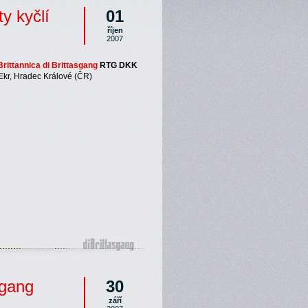
ty kyčlí
01
říjen
2007
rittannica di Brittasgang
RTG DKK
Ekr, Hradec Králové (ČR)
sgang
30
září