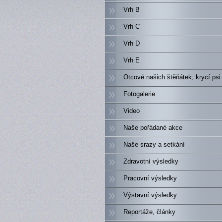
Vrh B
Vrh C
Vrh D
Vrh E
Otcové našich štěňátek, krycí psi
Fotogalerie
Video
Naše pořádané akce
Naše srazy a setkání
Zdravotní výsledky
Pracovní výsledky
Výstavní výsledky
Reportáže, články