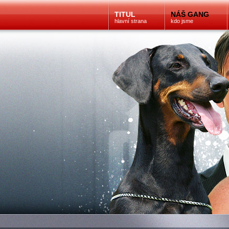
TITUL
NÁŠ GANG
hlavní strana
kdo jsme