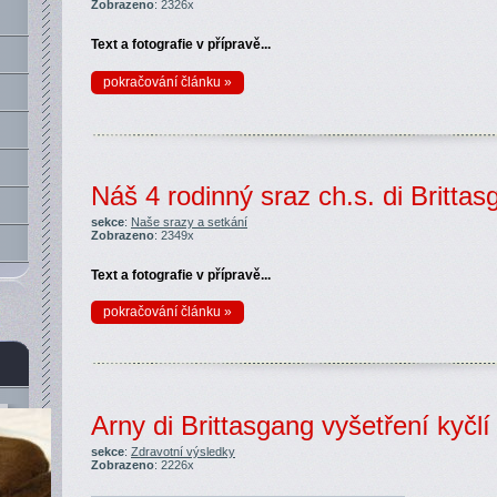
Zobrazeno
: 2326x
Text a fotografie v přípravě...
pokračování článku »
Náš 4 rodinný sraz ch.s. di Britta
sekce
:
Naše srazy a setkání
Zobrazeno
: 2349x
Text a fotografie v přípravě...
pokračování článku »
Arny di Brittasgang vyšetření kyčl
sekce
:
Zdravotní výsledky
Zobrazeno
: 2226x