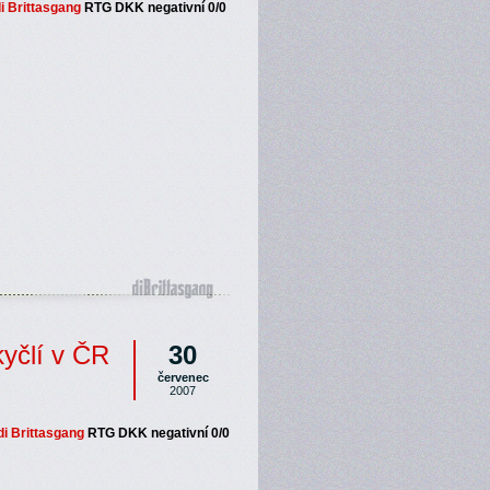
i Brittasgang
RTG DKK negativní 0/0
kyčlí v ČR
30
červenec
2007
di Brittasgang
RTG DKK negativní 0/0