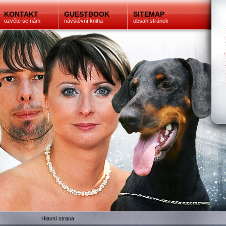
KONTAKT
GUESTBOOK
SITEMAP
ozvěte se nám
návštěvní kniha
obsah stránek
Hlavní strana