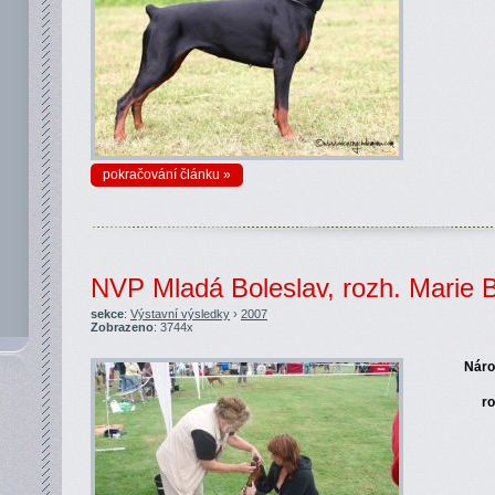
pokračování článku »
NVP Mladá Boleslav, rozh. Marie 
sekce
:
Výstavní výsledky
›
2007
Zobrazeno
: 3744x
Náro
ro