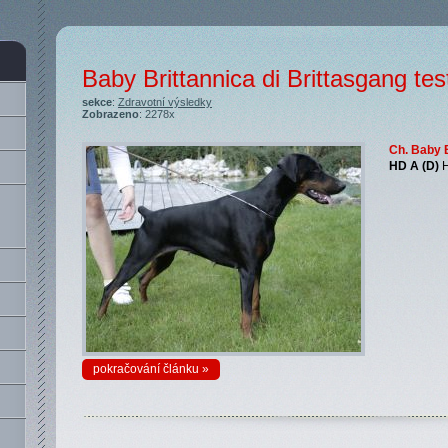
Baby Brittannica di Brittasgang tes
sekce
:
Zdravotní výsledky
Zobrazeno
: 2278x
Ch. Baby B
HD A (D)
H
pokračování článku »