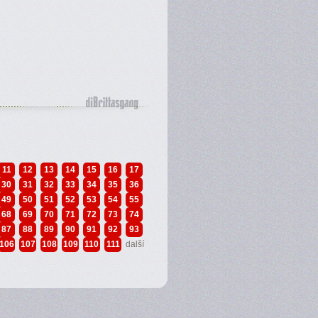
11
12
13
14
15
16
17
30
31
32
33
34
35
36
49
50
51
52
53
54
55
68
69
70
71
72
73
74
87
88
89
90
91
92
93
106
107
108
109
110
111
další