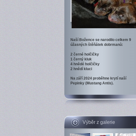
Naší Božence se narodilo celkem 9
úžasných štěňátek dobrmanů:
2 černé holčičky
1 černý kluk
4 hnědé holčičky
2 hnědí kluci
Na září 2024 proběhne krytí naší
Pepinky (Mustang Antis).
Výběr z galerie