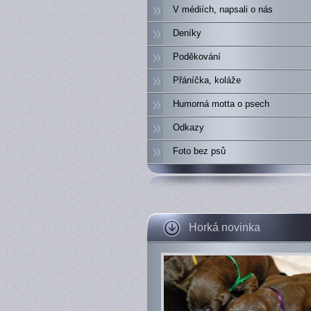
V médiích, napsali o nás
Deníky
Poděkování
Přáníčka, koláže
Humorná motta o psech
Odkazy
Foto bez psů
Horká novinka