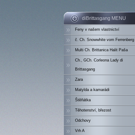
diBrittasgang MENU
Feny v našem vlastnictví
č. Ch. Snowwhite vom Ferrenberg
Multi Ch. Brittanica Halit Paša
Ch., GCh. Corleona Lady di
Brittasgang
Zara
Matylda a kamarádi
Štěňátka
Těhotenství, březost
Odchovy
Vrh A