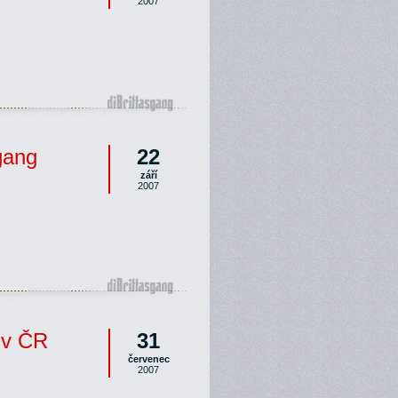
2007
sgang
22
září
2007
í v ČR
31
červenec
2007