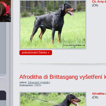
Ch. Arny d
(ČR)
pokračování článku »
Afroditha di Brittasgang vyšetření 
sekce
:
Zdravotní výsledky
Zobrazeno
: 2262x
Afroditha 
(ČR)