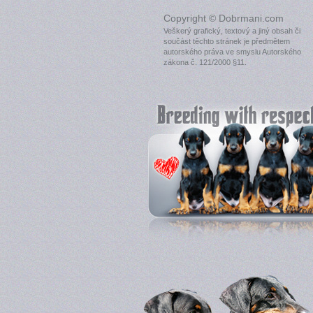
Copyright © Dobrmani.com
Veškerý grafický, textový a jiný obsah či
součást těchto stránek je předmětem
autorského práva ve smyslu Autorského
zákona č. 121/2000 §11.