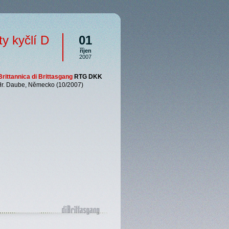
ty kyčlí D
01
říjen
2007
rittannica di Brittasgang
RTG DKK
r. Daube, Německo (10/2007)