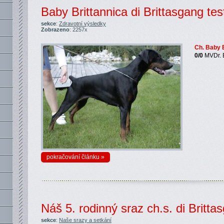
Baby Brittannica di Brittasgang tes
sekce
:
Zdravotní výsledky
Zobrazeno
: 2257x
Ch. Baby B
0/0
MVDr. 
pokračování článku »
Náš 5. rodinný sraz ch.s. di Britta
sekce
:
Naše srazy a setkání