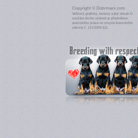
Copyright © Dobrmani.com
Veškerý grafický, textový a jiný obsah či
součást těchto stránek je předmětem
autorského práva ve smyslu Autorského
zákona č. 121/2000 §11.