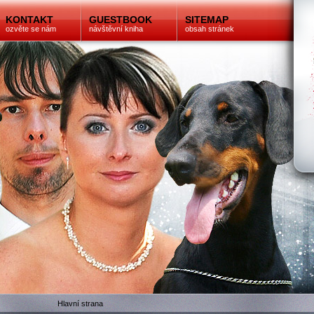
KONTAKT
GUESTBOOK
SITEMAP
ozvěte se nám
návštěvní kniha
obsah stránek
Hlavní strana