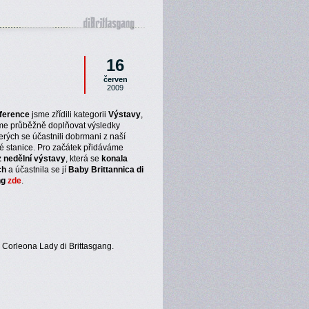
16
červen
2009
ference
jsme zřídili kategorii
Výstavy
,
e průběžně doplňovat výsledky
terých se účastnili dobrmani z naší
é stanice. Pro začátek přidáváme
z nedělní výstavy
, která se
konala
ch
a účastnila se jí
Baby Brittannica di
ng
zde
.
: Corleona Lady di Brittasgang.