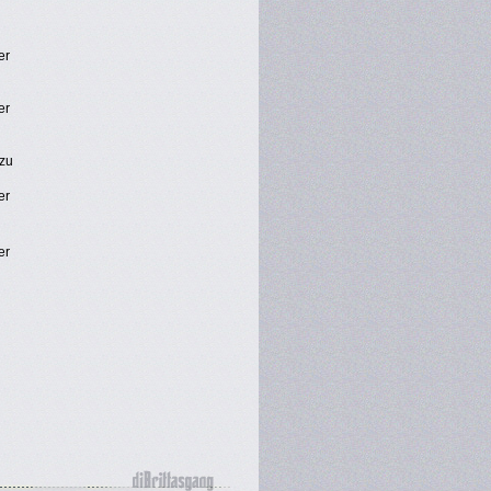
er
er
ezu
er
er