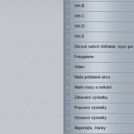
Vrh B
Vrh C
Vrh D
Vrh E
Otcové našich štěňátek, krycí psi
Fotogalerie
Video
Naše pořádané akce
Naše srazy a setkání
Zdravotní výsledky
Pracovní výsledky
Výstavní výsledky
Reportáže, články