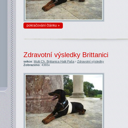
pokračování článku »
Zdravotní výsledky Brittanici
sekce
:
Multi Ch. Brittanica Halit Paša
›
Zdravotní výsledky
Zobrazeno
: 4365x