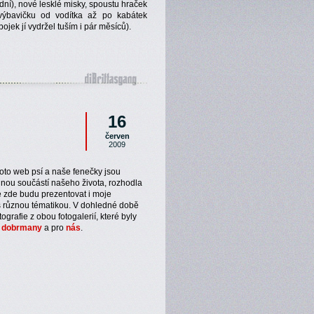
dní), nové lesklé misky, spoustu hraček
ýbavičku od vodítka až po kabátek
ojek jí vydržel tuším i pár měsíců).
16
červen
2009
 toto web psí a naše fenečky jsou
lnou součástí našeho života, rozhodla
e zde budu prezentovat i moje
 s různou tématikou. V dohledné době
ografie z obou fotogalerií, které byly
o
dobrmany
a pro
nás
.