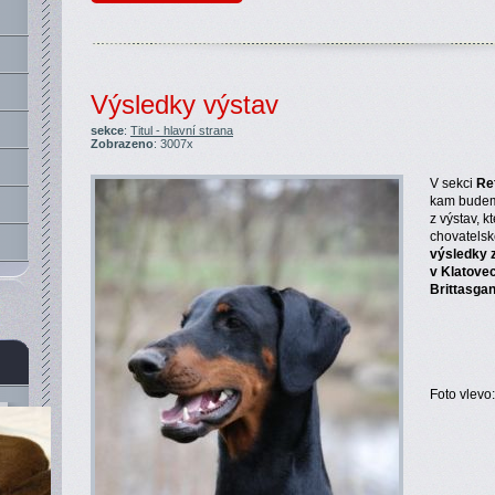
Výsledky výstav
sekce
:
Titul - hlavní strana
Zobrazeno
: 3007x
V sekci
Re
kam budem
z výstav, k
chovatelsk
výsledky 
v Klatove
Brittasga
Foto vlevo