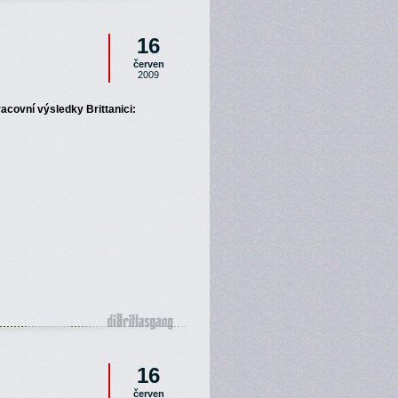
16
červen
2009
acovní výsledky Brittanici:
16
červen