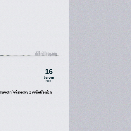
16
červen
2009
ravotní výsledky z vyšetřeních