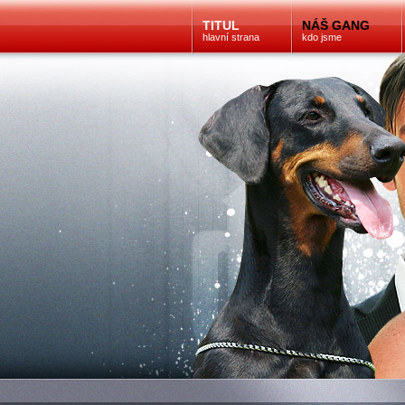
TITUL
NÁŠ GANG
hlavní strana
kdo jsme