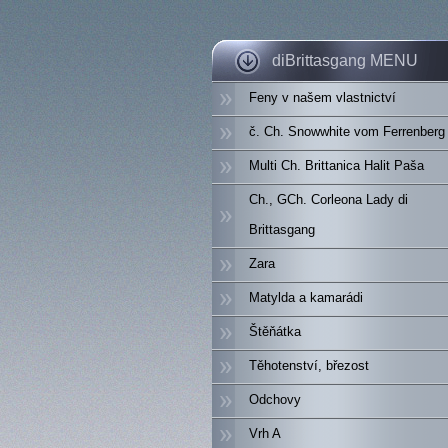
diBrittasgang MENU
Feny v našem vlastnictví
č. Ch. Snowwhite vom Ferrenberg
Multi Ch. Brittanica Halit Paša
Ch., GCh. Corleona Lady di
Brittasgang
Zara
Matylda a kamarádi
Štěňátka
Těhotenství, březost
Odchovy
Vrh A