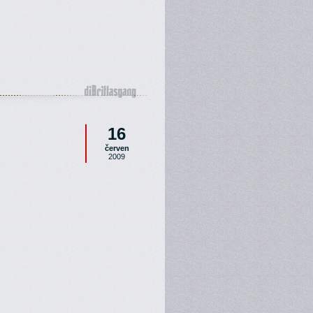
16
červen
2009