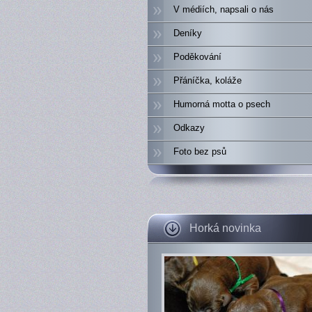
V médiích, napsali o nás
Deníky
Poděkování
Přáníčka, koláže
Humorná motta o psech
Odkazy
Foto bez psů
Horká novinka