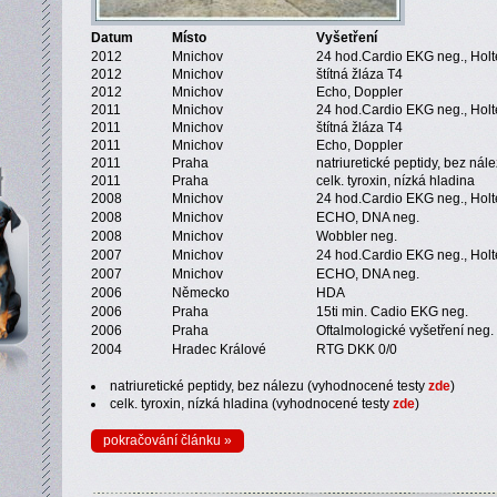
Datum
Místo
Vyšetření
2012
Mnichov
24 hod.Cardio EKG neg., Holt
2012
Mnichov
štítná žláza T4
2012
Mnichov
Echo, Doppler
2011
Mnichov
24 hod.Cardio EKG neg., Holt
2011
Mnichov
štítná žláza T4
2011
Mnichov
Echo, Doppler
2011
Praha
natriuretické peptidy, bez nál
2011
Praha
celk. tyroxin, nízká hladina
2008
Mnichov
24 hod.Cardio EKG neg., Holt
2008
Mnichov
ECHO, DNA neg.
2008
Mnichov
Wobbler neg.
2007
Mnichov
24 hod.Cardio EKG neg., Holt
2007
Mnichov
ECHO, DNA neg.
2006
Německo
HDA
2006
Praha
15ti min. Cadio EKG neg.
2006
Praha
Oftalmologické vyšetření neg.
2004
Hradec Králové
RTG DKK 0/0
natriuretické peptidy, bez nálezu (vyhodnocené testy
zde
)
celk. tyroxin, nízká hladina (vyhodnocené testy
zde
)
pokračování článku »