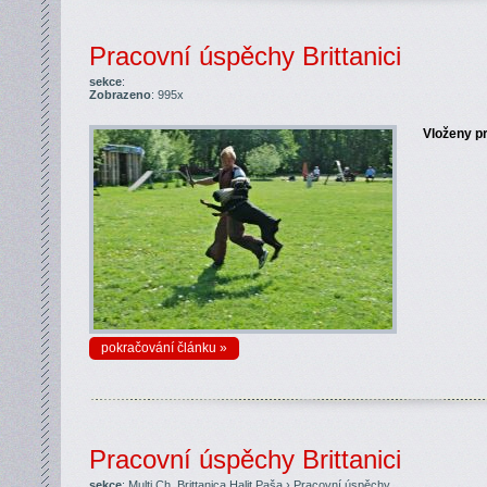
Pracovní úspěchy Brittanici
sekce
:
Zobrazeno
: 995x
Vloženy pr
pokračování článku »
Pracovní úspěchy Brittanici
sekce
:
Multi Ch. Brittanica Halit Paša
›
Pracovní úspěchy