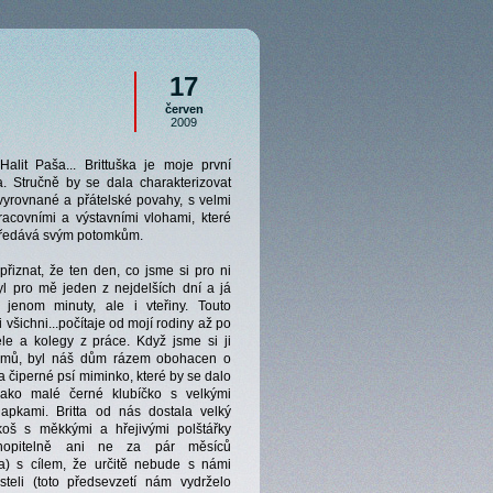
17
červen
2009
 Halit Paša... Brittuška je moje první
. Stručně by se dala charakterizovat
vyrovnané a přátelské povahy, s velmi
acovními a výstavními vlohami, které
ředává svým potomkům.
řiznat, že ten den, co jsme si pro ni
byl pro mě jeden z nejdelších dní a já
a jenom minuty, ale i vteřiny. Touto
li všichni...počítaje od mojí rodiny až po
le a kolegy z práce. Když jsme si ji
domů, byl náš dům rázem obohacen o
a čiperné psí miminko, které by se dalo
jako malé černé klubíčko s velkými
lapkami. Britta od nás dostala velký
koš s měkkými a hřejivými polštářky
hopitelně ani ne za pár měsíců
la) s cílem, že určitě nebude s námi
steli (toto předsevzetí nám vydrželo