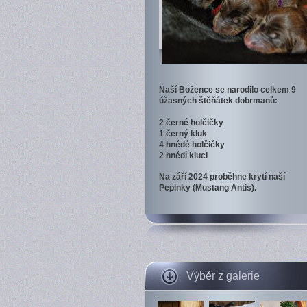
Naší Božence se narodilo celkem 9
úžasných štěňátek dobrmanů:
2 černé holčičky
1 černý kluk
4 hnědé holčičky
2 hnědí kluci
Na září 2024 proběhne krytí naší
Pepinky (Mustang Antis).
Výběr z galerie