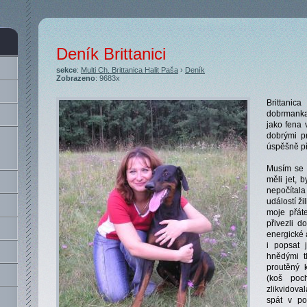
Deník Brittanici
sekce
:
Multi Ch. Brittanica Halit Paša
›
Deník
Zobrazeno
: 9683x
Brittanica
dobrmanka
jako fena 
dobrými pr
úspěšně p
Musím se p
měli jet, 
nepočítal
událostí ži
moje přáte
přivezli 
energické 
i popsat 
hnědými t
proutěný 
(koš poc
zlikvidova
spát v po