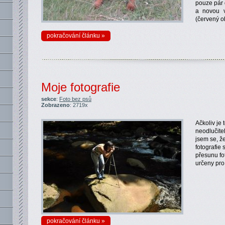
pouze pár 
a novou v
(červený ob
pokračování článku »
Moje fotografie
sekce
:
Foto bez psů
Zobrazeno
: 2719x
Ačkoliv je
neodlučite
jsem se, ž
fotografie
přesunu fot
určeny pr
pokračování článku »