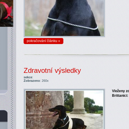
pokračování článku »
Zdravotní výsledky
sekce
:
Zobrazeno
: 260x
Vloženy zd
Brittanici: