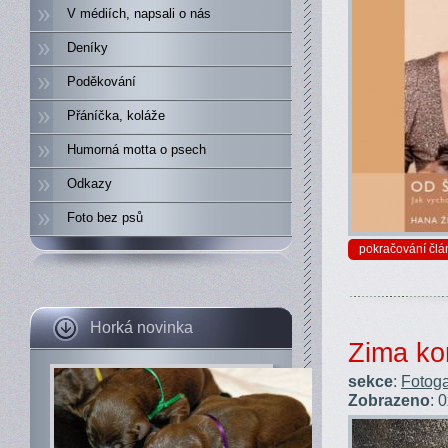
V médiích, napsali o nás
Deníky
Poděkování
Přáníčka, koláže
Humorná motta o psech
Odkazy
Foto bez psů
pokračování člá
Horká novinka
Zima ko
sekce
:
Fotoga
Zobrazeno
: 