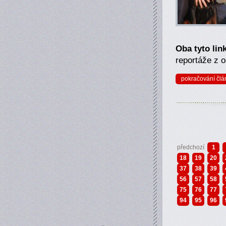
Oba tyto lin
reportáže z o
pokračování člá
předchozí
1
18
19
20
37
38
39
56
57
58
75
76
77
94
95
96