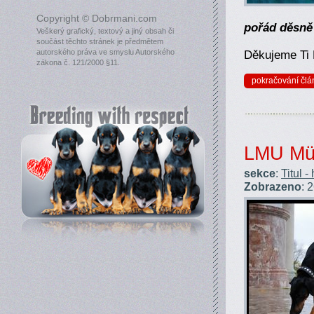
Copyright © Dobrmani.com
pořád děsně 
Veškerý grafický, textový a jiný obsah či
součást těchto stránek je předmětem
Děkujeme Ti 
autorského práva ve smyslu Autorského
zákona č. 121/2000 §11.
pokračování člá
LMU Mü
sekce
:
Titul -
Zobrazeno
: 