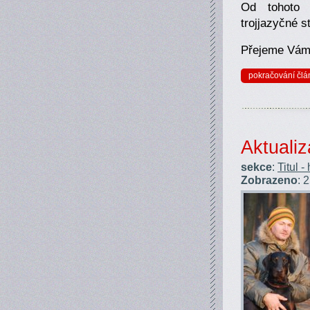
Od tohoto 
trojjazyčné s
Přejeme Vám 
pokračování člá
Aktualiz
sekce
:
Titul -
Zobrazeno
: 