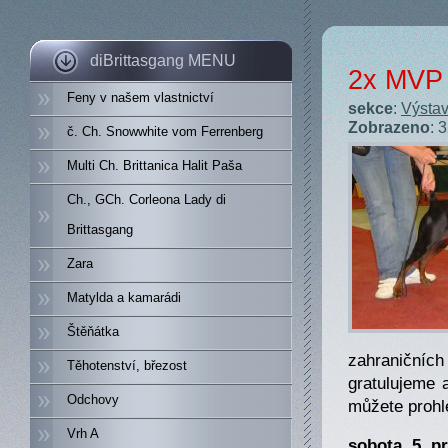
diBrittasgang MENU
2x MVP 
Feny v našem vlastnictví
sekce
:
Výstav
Zobrazeno
: 
č. Ch. Snowwhite vom Ferrenberg
Multi Ch. Brittanica Halit Paša
Ch., GCh. Corleona Lady di
Brittasgang
Zara
Matylda a kamarádi
Štěňátka
zahraničníc
Těhotenství, březost
gratulujeme 
Odchovy
můžete prohl
Vrh A
sobota, 5. p