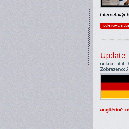
internetovýc
pokračování člá
Update
sekce
:
Titul -
Zobrazeno
: 
angličtině z