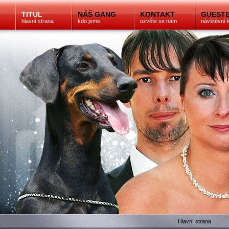
TITUL
NÁŠ GANG
KONTAKT
GUEST
hlavní strana
kdo jsme
ozvěte se nám
návštěvní 
Hlavní strana