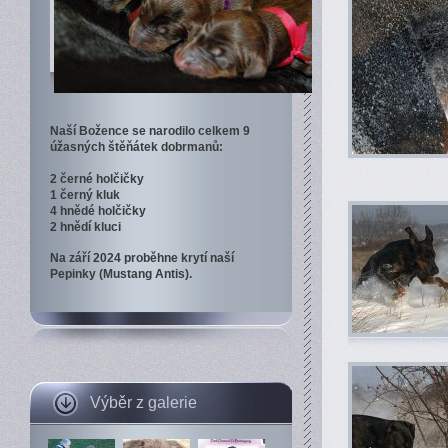
Naší Božence se narodilo celkem 9
úžasných štěňátek dobrmanů:
2 černé holčičky
1 černý kluk
4 hnědé holčičky
2 hnědí kluci
Na září 2024 proběhne krytí naší
Pepinky (Mustang Antis).
Výběr z galerie