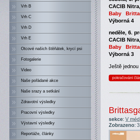
CACIB Nitra
Vrh B
Baby Britta
Vrh C
Výborná 4
Vrh D
neděle, 6. p
Vrh E
CACIB Nitra,
Baby Britta
Otcové našich štěňátek, krycí psi
Výborná 3
Fotogalerie
Ještě jednou
Video
pokračování člá
Naše pořádané akce
Naše srazy a setkání
Zdravotní výsledky
Brittasg
Pracovní výsledky
sekce
:
V médi
Výstavní výsledky
Zobrazeno
: 
Reportáže, články