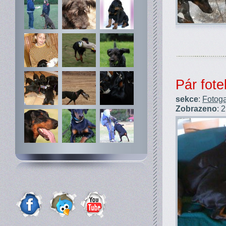
Pár fote
sekce
:
Fotoga
Zobrazeno
: 